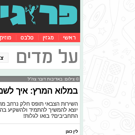
ראשי
מגזין
סלבס
מוזיק
על מדים
צו
© צילום: באדיבות דובר צה"ל
במלוא המרץ: איך לשמ
השירות הצבאי תופס חלק נרחב מהי
יוצא להמשיך להתמיד ולהשקיע בהם
התחביבים? בואו לגלות!
לין כוגן