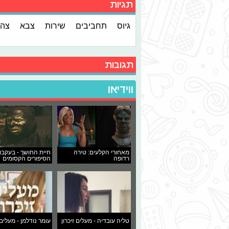
תגיות
גיוס
תחביבים
שירות
צבא
צהל
תגובות
ווידיאו
מאחורי הקלעים: טירה
חיית החושך - בעקבו
רדופה
הסיפורים הקסומים
טליה עובדיה - מעלים זיכרון
עומר נודלמן - מעלים 