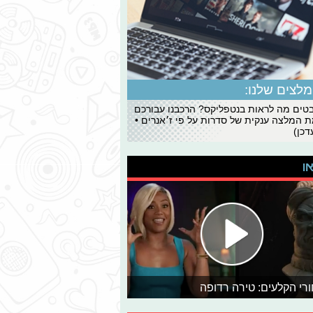
לצים שלנו:
ים מה לראות בנטפליקס? הרכבנו עבורכם
 המלצה ענקית של סדרות על פי ז׳אנרים •
כן)
או
רי הקלעים: טירה רדופה