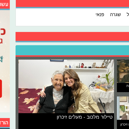
עשו
שגרה
פנאי
ת
טיילור מלכוב - מעלים זיכרון
הורד
זיכרון