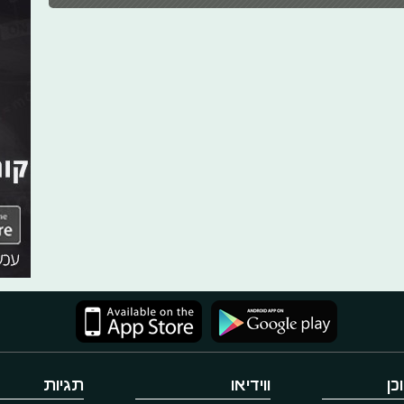
כן
ווידיאו
תגיות