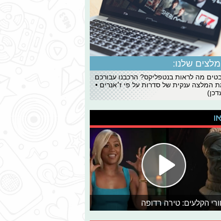
לצים שלנו:
ים מה לראות בנטפליקס? הרכבנו עבורכם
 המלצה ענקית של סדרות על פי ז׳אנרים •
כן)
או
רי הקלעים: טירה רדופה