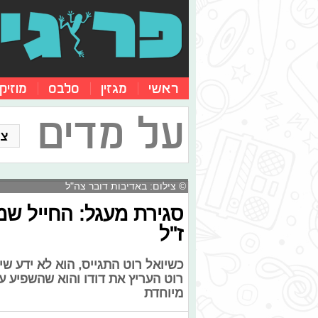
ראשי
מגזין
סלבס
מוזיק
על מדים
צו
© צילום: באדיבות דובר צה"ל
סגירת מעגל: החייל ש
ז"ל
כשיואל רוט התגייס, הוא לא ידע שי
רוט העריץ את דודו והוא שהשפיע ע
מיוחדת