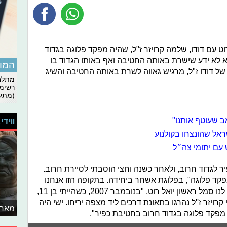
וט עם דודו, שלמה קרויזר ז"ל, שהיה מפקד פלוגה בגדוד
א לא ידע שישרת באותה החטיבה ואף באותו הגדוד בו
המומ
ו של דודו ז"ל, מרגיש גאווה לשרת באותה החטיבה והשיג
מתלבט
רשימת
(מתעד
ב שעוטף אותנו"
ווידי
אל שהונצחו בקולנוע
 עם יתומי צה״ל
חטיבת כפיר לגדוד חרוב, ולאחר כשנה וחצי הוסבתי לסיירת חרוב.
קד פלוגה", בפלוגת אשחר ביחידה. בתקופה הזו אנחנו
תופסים קו מבצעי בגזרת עציון", מספר לנו סמל ראשון יואל רוט, "בנובמבר 2007, כשהייתי בן 11,
רויזר ז''ל נהרגו בתאונת דרכים ליד מצפה יריחו. ישי היה
מאחו