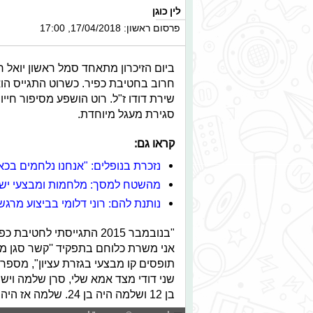
לין כוגן
פרסום ראשון: 17/04/2018, 17:00
ביום הזיכרון מתאחד סמל ראשון יואל ר
חרוב בחטיבת כפיר. כשרוט התגייס הו
שירת דודו ז"ל. רוט הושפע מסיפור חיי
סגירת מעגל מיוחדת.
קראו גם:
נזכרת בנופלים: "אנחנו נלחמים בכא
מהשטח למסך: מלחמות ומבצעי ישר
נותנת להם: רוני דלומי בביצוע מרגש
"בנובמבר 2015 התגייסתי ל
אני משרת כלוחם בתפקיד ''קשר סגן מפ
שני דודי מצד אמא שלי, סרן שלמה וישי ק
בן 12 ושלמה היה בן 24. שלמה אז היה מפקד פלוגה בגדוד חרוב בחטיבת כפיר".