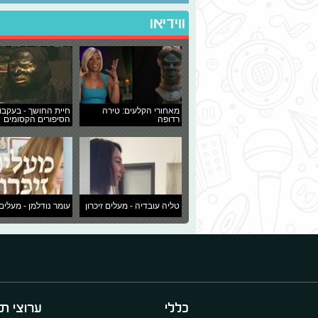
ווידיאו
מאחורי הקלעים: טירה
חיית החושך - בעקבו
רדופה
הסיפורים הקסומים
טליה עובדיה - מעלים זיכרון
עומר נודלמן - מעלים 
כללי
ערוצי תו