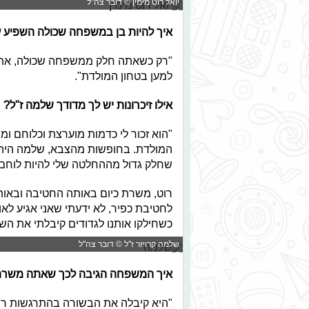
יואל רוט מימין © דובר צה"ל
איך להיות בן במשפחה שכולה השפיע ע
"רק כשאתה חלק ממשפחה שכולה, אתה ב
למען בטחון המולדת".
אילו זיכרונות יש לך מדודך שלמה ז"ל?
"הוא זכור לי כדמות מוערצת וכלוחם ומפ
המולדת. בחופשות מהצבא, שלמה היה מט
שחלק גדול מההחלטה שלי להיות לוחם
רוט, משרת כיום באותה החטיבה ובאותה
לחטיבת כפיר, לא ידעתי שאני אגיע לא
כשחילקו אותנו לגדודים קיבלתי את הש
שלמה קרויזר ז''ל © דובר צה"ל
איך המשפחה הגיבה לכך שאתה משרת
"היא קיבלה את הבשורה בהתרגשות רבה