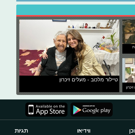
ת
טיילור מלכוב - מעלים זיכרון
זיכרון
כן
ווידיאו
תגיות