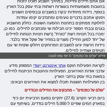
אם אתם חיילים וחיילות, במהלך השבוע תוכלו לזכות
בהטבות משמעותיות בעשרות רשתות ובתי עסק בכל הארץ.
בנוסף, ניידות מיוחדות יבקרו במוצבים ובבסיסים השונים
ויפנקו אתכם בדברים טעימים ומתנדבים יקימו עמדות
לחלוקת ממתקים בתחנות ההסעה השונות. כחלק מהשבוע
בגנים ובבתי הספר יכינו חבילות שי ומכתבים לחיילים. כמו כן,
ימכרו בכל חנויות רשת "כוורת" (רשת חנויות הנוחות לחיילים
של 'יחד למען החייל') מוצרים במחיר של שקל אחד בלבד.
ניידות הרשת יגיעו למוצבים המרוחקים ויחלקו שקיות שי עם
חטיפים ושתייה לחיילים.
אירוע "עולים על כפכפים" © יוסי גמזו לטובה
לקראת הפעילות הוקם
אתר אינטרנט ייעודי
המספק מידע
עדכני אודות האירועים, הפעילויות וההטבות הניתנות לחיילים
במאות בתי עסק ברחבי הארץ.
בין הפעילויות הושנות תוכלו למצוא את האירועים הבאים:
"עולם על כפכפים" – מחבקים את החיילים הבודדים
ביום רביעי הקרוב (27.6) יתקיים בפעם הרביעית יום כיף
בפארק המים שפיים ל-5,000 חיילים בודדים, בשיתוף עם