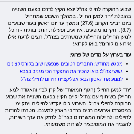
שבוע ההוקרה לחיילי צה"ל יוצא הקיץ לדרכו בפעם השנייה
בהובלת 'יחד למען החייל'. במהלך השבוע שמתחיל
ביום רביעי הקרוב (27.6) ונמשך עד יום ראשון בעוד שבועיים
(8.7), יתקיימו מופעים, אירועים ופעילות התנדבותית - והכל
למען החיילים והחיילות שמשרתים בצה"ל. רוצים לדעת אילו
אירועים קורים? בואו לקרוא!
עוד בערוץ על מדים של פרוגי:
מפגש מחודש: החברים הטובים שנפגשו שוב בקורס קצינים
גששי צה"ל: בואו להכיר את התפקיד הכי מגניב בצבא
למנוע את האסון הבא: אפליקציית חירום לחיילי צה"ל
'יחד למען החייל' (הגוף המאוחד של קרן לב"י והאגודה למען
החייל) בשיתוף עם צה"ל יקיים הקיץ בפעם השנייה את שבוע
ההוקרה לחיילי צה"ל. השבוע כולו יוקדש לחיילים ויתקיימו
במסגרתו אירועים רבים ברחבי הארץ למענם. מטרתו להודות
לחיילים ולחיילות המשרתים בצה"ל, לחזק את ערך השירות,
להגביר את המוטיבציה לשירות משמעותי.