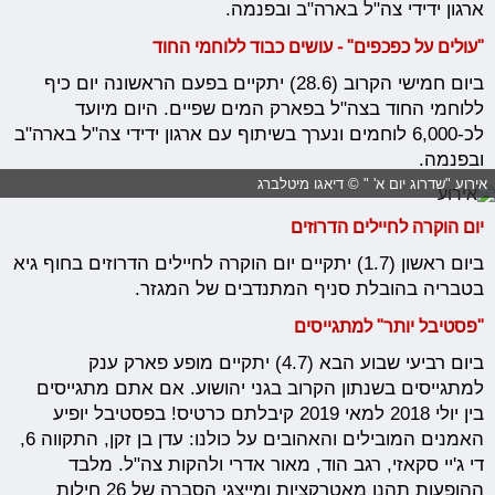
ארגון ידידי צה"ל בארה"ב ובפנמה.
"עולים על כפכפים" - עושים כבוד ללוחמי החוד
ביום חמישי הקרוב (28.6) יתקיים בפעם הראשונה יום כיף
ללוחמי החוד בצה"ל בפארק המים שפיים. היום מיועד
לכ-6,000 לוחמים ונערך בשיתוף עם ארגון ידידי צה"ל בארה"ב
ובפנמה.
אירוע "שדרוג יום א' " © דיאגו מיטלברג
יום הוקרה לחיילים הדרוזים
ביום ראשון (1.7) יתקיים יום הוקרה לחיילים הדרוזים בחוף גיא
בטבריה בהובלת סניף המתנדבים של המגזר.
"פסטיבל יותר" למתגייסים
ביום רביעי שבוע הבא (4.7) יתקיים מופע פארק ענק
למתגייסים בשנתון הקרוב בגני יהושוע. אם אתם מתגייסים
בין יולי 2018 למאי 2019 קיבלתם כרטיס! בפסטיבל יופיע
האמנים המובילים והאהובים על כולנו: עדן בן זקן, התקווה 6,
די ג'יי סקאזי, רגב הוד, מאור אדרי ולהקות צה"ל. מלבד
ההופעות תהנו מאטרקציות ומייצגי הסברה של 26 חילות