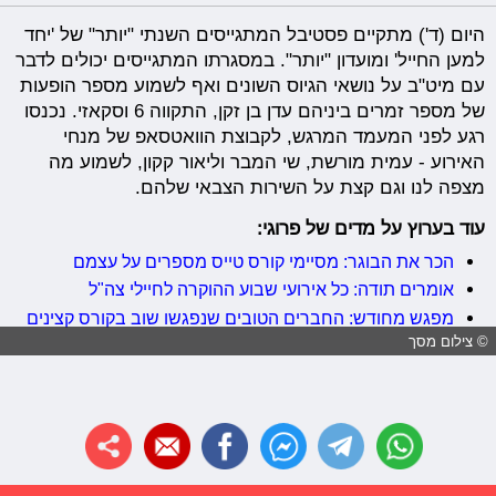
היום (ד') מתקיים פסטיבל המתגייסים השנתי "יותר" של 'יחד
למען החייל' ומועדון "יותר". במסגרתו המתגייסים יכולים לדבר
עם מיט"ב על נושאי הגיוס השונים ואף לשמוע מספר הופעות
של מספר זמרים ביניהם עדן בן זקן, התקווה 6 וסקאזי. נכנסו
רגע לפני המעמד המרגש, לקבוצת הוואטסאפ של מנחי
האירוע - עמית מורשת, שי המבר וליאור קקון, לשמוע מה
מצפה לנו וגם קצת על השירות הצבאי שלהם.
עוד בערוץ על מדים של פרוגי:
הכר את הבוגר: מסיימי קורס טייס מספרים על עצמם
אומרים תודה: כל אירועי שבוע ההוקרה לחיילי צה"ל
מפגש מחודש: החברים הטובים שנפגשו שוב בקורס קצינים
© צילום מסך