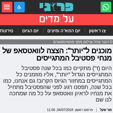
על מדים
צו ראשון
יום המא"ה ומיונים
יום הגיוס
טירונות
© דובר צהל וצילום מסך מהאינסטגרם
מוכנים ל"יותר": הצצה לוואטסאפ של
מנחי פסטיבל המתגייסים
היום (ד') מתקיים כמו בכל שנה פסטיבל
המתגייסים הגדול "יותר", אליו מוזמנים כל
המתגייסים במחזור הגיוס הקרוב! גם אנחנו, כמו
בכל שנה, תפסנו רגע לפני שהפסטיבל מתחיל
את מנחיו לראיון וואטסאפ על כל מה שמחכה
לנו שם
מור שקל
פרסום ראשון: 04/07/2018, 11:00