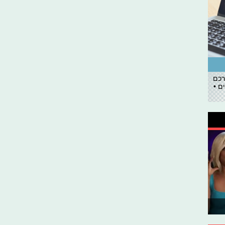
רכם
ם •