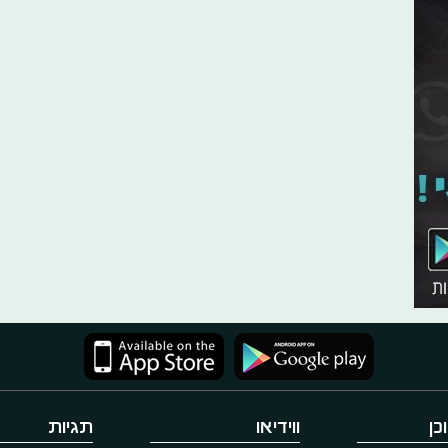
כן
ווידיאו
תגיות