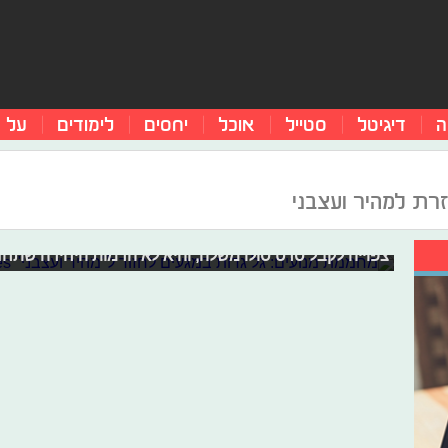
ה
דיגיטל
סטייל
אוכל
יחסים
לימודים
על 
מחממת מנועים: גל גדות במגעים לחזור 
זרת למהיר ועצבני
השחקנית הישראלית שנפרדה מסדרת סרטי האקשן-מירוצים "
על-פי דיווחים במגעים לחזרה בתור דמותה ג'יזל ישר בסרט הע
צפוייה לקבל סרט סולו משלה, והיא לא הדמות היחידה שתחז