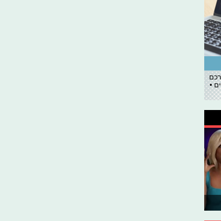
רכם
ם •