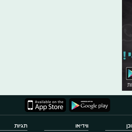
כן
ווידיאו
תגיות