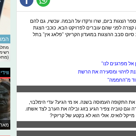
ר הצגות ביום, שרו ורקדו על הבמה. עכשיו, גם להם
קצרה לפני שהם עוברים לפרויקט הבא. כוכבי הצגת
סיום סבב ההצגות במועדון הקריוקי "פלאג אין" בתל
המומ
מתלבט
רשימת
(מתעד
אל מפרגנים לנו"
תנת לזיהוי ומסעירה את הרשת
ווידי
סוד מ"החממה"
 את התקופה העמוסה בשנה. אז מי הגיע? עדי הימלבוי,
וגם טוביה צפיר הגיע בזוג ובילה את הערב לצד אשתו.
ייקל לואיס. אולי הוא לא בקטע של קריוקי?
מאחו