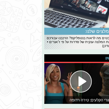
לצים שלנו:
ים מה לראות בנטפליקס? הרכבנו עבורכם
 המלצה ענקית של סדרות על פי ז׳אנרים •
כן)
או
רי הקלעים: טירה רדופה