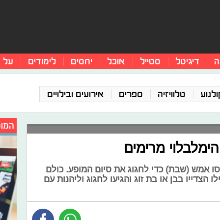
ה
דיגיטל
סטייל
אוכל
יחסים
לימודים
על 
ולנוע
טלוויזיה
ספרים
אירועים ובילויים
המומ
הימלבלוי מרימים
סו אמש (שבת) כדי לחגוג את סיום המופע. כולם
הצדייו בבן או בת זוג והגיעו לחגוג וליהנות עם