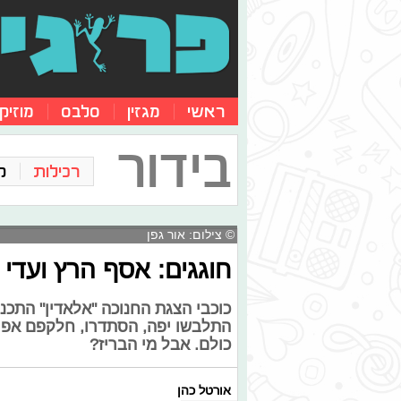
ראשי
מגזין
סלבס
מוזיק
בידור
רכילות
ק
© צילום: אור גפן
חוגגים: אסף הרץ ועדי 
כוכבי הצגת החנוכה "אלאדין" התכנ
התלבשו יפה, הסתדרו, חלקפם אפילו 
כולם. אבל מי הבריז?
אורטל כהן