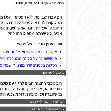
פרסום ראשון: 07/01/2018, 16:00
הם עבדו שבועות ללא הפסקה, העלו מספ
מגיע קצת לנוח או לפחות לקחת נשימה 
החנוכה "אלאדין" חגגו אמש (שבת) את 
אביב. לא שרתם מספיק בחנוכה?
עוד בערוץ הבידור של פרוגי:
אקסום בראיון וואטסאפ: "סטטיק ובן 
פוטושופ גרוע? סלינה גומז בלתי ני
רכילות בקטנה: שיר מורנו חושפת 
מרימים © אור גפן
רוב כוכבי ההצגה הגיעו לחגוג עם כולם
חובי סטאר, אסף הרץ הגיעה עם החברה 
מי שהבריז ולא סיפק תירוץ משכנע היה מ
אסף הרץ והחברה © אור גפן
איזה שיר בחרת? © אור גפן