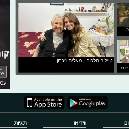
ת
טיילור מלכוב - מעלים זיכרון
זיכרון
כן
ווידיאו
תגיות