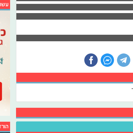
עשו
הורד