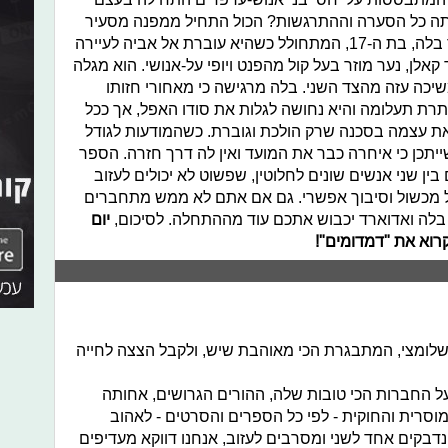
תה כל הסערה וההתרגשות? הכול התחיל ממפנה מסעיר
ומפחיד בחייה של איזבלה סוון, ובקיצור בלה, בת ה-17, המתחולל כשהיא עוברת אל אביה לעיירה
אלן, נער מוזר בעל קול מהפנט ויופי על-אנושי. הוא מגלה
שיכה עזה מהצד השני. בלה מרגישה כי מאחורי חזותו
ת תעלומה והיא נחושה לגלות את סודו האפל, אך ככל
ת עצמה בסכנה שרק הולכת וגוברת. כשהמודעות לגודל
תכן כי איחרה כבר את המועד ואין לה דרך חזרה. הספר
ין שני אנשים שונים לחלוטין, שפשוט לא יכולים לעזוב
ל מכשול וסיבוך אפשרי. גם אם אתם לא ממש מתחברים
 בלה ואדוארד יכבוש אתכם עוד מההתחלה. לסיכום,
יום
רוא את "דמדומים"!
שלומצי, המתבגרת הכי מאוהבת שיש, ולקבל הצצה לחייה
על החברות הכי טובות שלה, ההורים הגרושים, אחותה
סרית והחוקית - לפי כל הספרים והסרטים - לאהוב
נדבקים אחד לשני ומסרבים לעזוב, אנחנו דווקא מעדיפים