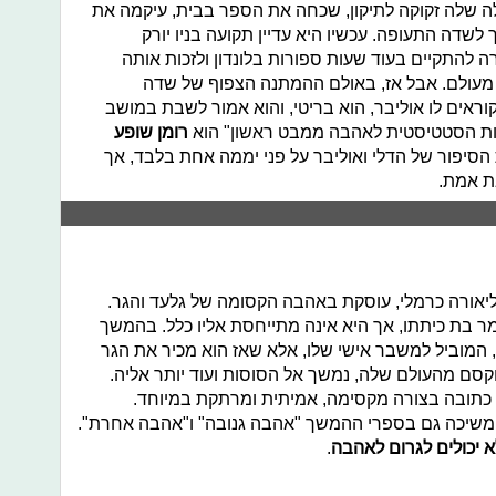
ה שלה זקוקה לתיקון, שכחה את הספר בבית, עיקמה את
שדה התעופה. עכשיו היא עדיין תקועה בניו יורק
להתקיים בעוד שעות ספורות בלונדון ולזכות אותה
עולם. אבל אז, באולם ההמתנה הצפוף של שדה
ראים לו אוליבר, הוא בריטי, והוא אמור לשבת במושב
רומן שופע
יפור של הדלי ואוליבר על פני יממה אחת בלבד, אך
ת אמת.
יאורה כרמלי, עוסקת באהבה הקסומה של גלעד והגר.
בת כיתתו, אך היא אינה מתייחסת אליו כלל. בהמשך
המוביל למשבר אישי שלו, אלא שאז הוא מכיר את הגר
וקסם מהעולם שלה, נמשך אל הסוסות ועוד יותר אליה.
כתובה בצורה מקסימה, אמיתית ומרתקת במיוחד.
המשיכה גם בספרי ההמשך "אהבה גנובה" ו"אהבה אחרת".
 יכולים לגרום לאהבה
.