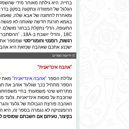
בחייה. היא גילתה מאוחר מידי שהשמל
הגלגל של המזוודה ונתקעה בפקק בדרך ל
ומאחרת לחתונה של אבא שלה, שאמורה 
באמא חורגת חדשה שאותה לא פגשה מ
התעופה, הדלי נתקלת בבחור מושלם. קו
18C , והדלי יושבת ב-18A . "ההסתברות הסטטיסטית לאהבה ממבט ראשון" הוא
רגשות, רומנטי והומוריסטי
שמספר את הס
ישכנע אתכם שאהבה שכזאת היא אהב
© ידיעות ספרים
"אהבה אינדיאנית"
עלילת הספר "
אהבה אינדיאנית
" מאת ל
הספר מתחיל בכך שגלעד אוהב את תמר 
מתרחש שינוי משמעותי בחיי משפחתו, 
שרוכבת על סוסות אינדיאניות. גלעד מ
האהבה פורצת הגבולות של גלעד והגר 
הרומנטיקה לא נגמרה בספר זה, היא 
בקיצור, טעיתם אם חשבתם שסוסים לא