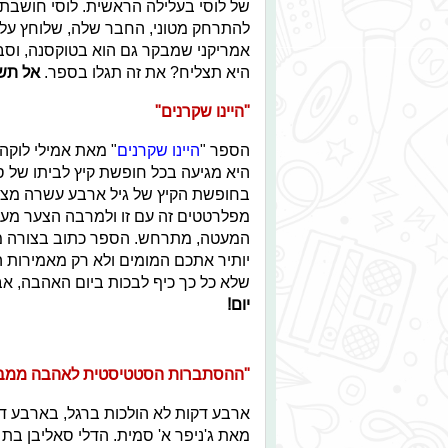
של לוסי בעלילה הראשית. לוסי חושבת
להתרחק מטוני, החבר שלה, שלוחץ על
אמריקני שמבקר גם הוא בטוקסנה, וסבו
היא תצליח? את זה תגלו בספר.
אל תשכ
"היינו שקרנים"
הספר "
היינו שקרנים
" מאת אמילי לוקהא
היא מגיעה בכל חופשת קיץ לביתו של 
בחופשת הקיץ של גיל ארבע עשרה מצט
מפלרטטים זה עם זו ולמרבה הצער מער
המעטה, מתרחש. הספר כתוב בצורה מר
יותיר אתכם המומים ולא רק מאמירות ה
שלא כל כך כיף לבכות ביום האהבה, א
יום!
"ההסתברות הסטטיסטית לאהבה ממבט
ארבע דקות לא הולכות ברגל, בארבע דק
מאת ג'ניפר א' סמית. הדלי סאליבן בת 