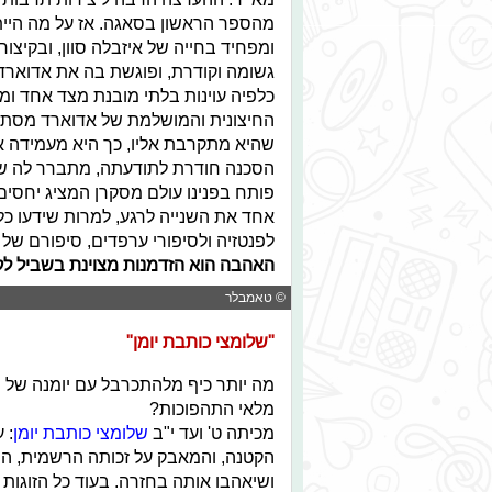
מהספר הראשון בסאגה. אז על מה היי
גשומה וקודרת, ופוגשת בה את אדוארד ק
כלפיה עוינות בלתי מובנת מצד אחד ומ
החיצונית והמושלמת של אדוארד מסתתר
שהיא מתקרבת אליו, כך היא מעמידה א
הסכנה חודרת לתודעתה, מתברר לה שיי
פותח בפנינו עולם מסקרן המציג יחסים ב
אחד את השנייה לרגע, למרות שידעו כ
לפנטזיה ולסיפורי ערפדים, סיפורם של
האהבה הוא הזדמנות מצוינת בשביל לק
© טאמבלר
"שלומצי כותבת יומן"
מה יותר כיף מלהתכרבל עם יומנה של 
מלאי התהפוכות?
מכיתה ט' ועד י"ב
שלומצי כותבת יומן
: 
הקטנה, והמאבק על זכותה הרשמית, המו
ושיאהבו אותה בחזרה. בעוד כל הזוגות 