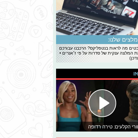
לצים שלנו:
ים מה לראות בנטפליקס? הרכבנו עבורכם
 המלצה ענקית של סדרות על פי ז׳אנרים •
כן)
או
רי הקלעים: טירה רדופה