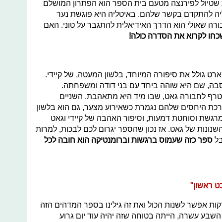
 שטיול לפירנצה מטעם בית הספר הוא הפתרון המושלם
יה להתקדם בקשר שלהם. באיטליה היא פוגשת נער
רה שאולי הוא הדרך האידיאלית להתגבר על טוני. האם
חו לקרוא את הסדרה כולה!
רט גולל את סיפורה המיוחד, בלשון המעטה, של קיידי.
סבה, שם היא שוהה ביחד עם בני דודה ומשפחתה.
רף לחבורה גאט, שבו מיד היא מתאהבת. השניים
כת היחסים שלהם נגמרת כשאירוע מצער, גם הוא בלשון
גשת וסוחטת דמעות, וסיפור האהבה של קיידי וגאט
שנונות של גאט. אז נכון שהספר יגרום לכם לבכות, למרות
בל
ספר כזה שעמוס ברגשות וברומנטיקה הוא חובה לכל
 ראשון"
ות אפשר לשנות הכול ואת זה גילינו בספר המדהים הזה
השבע עשרה, הייתה בטוחה שזה יהיה עוד יום גרוע