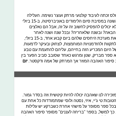
קולס זכתה לעיבוד קולנועי מרתק ועוצר נשימה. העלילה
עוסקת באמה ובדקסטר שנפגשים לראשונה במסיבת סיום הלימודים באוניברסיטה, ב-15 ביולי
 לא יכולים להפסיק לחשוב זה על זה, אבל הם נאלצים
 יהיו ב-15 ביולי בשנה הבאה? ובשנה שלאחריה? ובכל שנה ושנה לאחר
מכן? במשך עשרים שנה אנחנו מגלים את מערכת היחסים שלהם ביום קבוע אחד, ב-15 ביולי,
לתקוות ולהזדמנויות המוחמצות, לצחוק ובעיקר לדמעות.
היום המכריע הזה בחייהם, עליהם להתעמת עם טבע
א ספר מבריק, שנון ומרגש כאחד שסובב סביב הפער בין
ביב סיפור האהבה המוזר אך המרתק של אמה ודקסטר.
יום
כירה לנו שאהבה יכולה להיות קיטשית וזה בסדר גמור.
בות טי ג'יי, איזי, נסטה ולוסי שמתמודדות כל אחת עם
בכל ספר מסופר על מישהי אחרת כשברקע יש עלילות
כך למשל, בספר "בריחה לעננים" מסופר סיפור האהבה