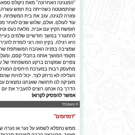
"המנגינה האחרונה" מאת ניקולס ספארק
שהתמוטטה כשהייתה בת חמש עשרה, כא
ומורה לנגינה, עזב את בית המשפחה. ר
עוד לעולם. אולם, שלוש שנים לאחר מכן
חופשת הקיץ עם אביה. מלאת כעס וטינה
להתגורר במשך חודשיים שלמים בעיירת
היא רגילה. בקיץ הזה רוני לומדת להכ
שמציבה בפניה האהבה המשותפת שהייתה
מקומי המושך אותה בחבלי קסם, ומגלָ
צפויים שמקורם ברקע המשפחתי של שנ
מתעסק רבות במערכת היחסים המורכבת
העלילה לא נדחק לצד. יכול להיות שה
מעניקה לנו תחושה שאנחנו נמצאים עם ה
הדרך בה אנחנו רוצים להעביר את יום
אפשר להפסיק לקרוא!
© טאמבלר
"דמדומים"
ממש נתפלא לשמוע על נער או נערה של
מאייר. ההערצה הרבה ליצירות תרבות