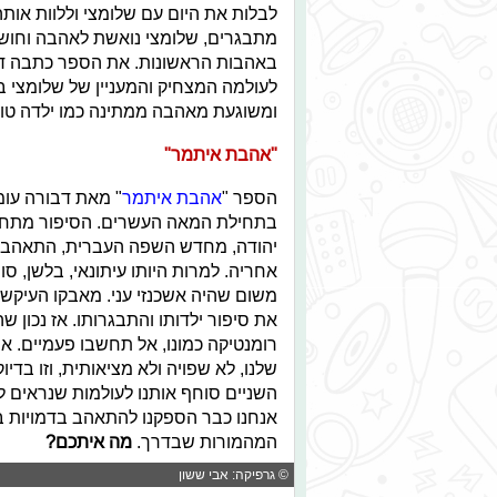
לבלות את היום עם שלומצי וללוות או
מתבגרים, שלומצי נואשת לאהבה וחוש
באהבות הראשונות. את הספר כתבה ד
לעולמה המצחיק והמעניין של שלומצי 
ומשוגעת מאהבה ממתינה כמו ילדה טו
"אהבת איתמר"
הספר "
אהבת איתמר
" מאת דבורה עו
בתחילת המאה העשרים. הסיפור מתחיל כ
יהודה, מחדש השפה העברית, התאהב בל
אחריה. למרות היותו עיתונאי, בלשן,
משום שהיה אשכנזי עני. מאבקו העיק
את סיפור ילדותו והתבגרותו. אז נכון
רומנטיקה כמונו, אל תחשבו פעמיים. א
שלנו, לא שפויה ולא מציאותית, וזו בד
השניים סוחף אותנו לעולמות שנראים לנו
אנחנו כבר הספקנו להתאהב בדמויות ב
המהמורות שבדרך.
מה איתכם?
© גרפיקה: אבי ששון