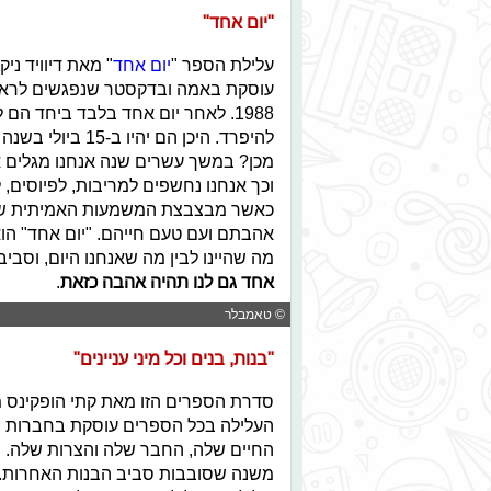
"יום אחד"
עלילת הספר "
יום אחד
" מאת דיוויד ני
1988. לאחר יום אחד בלבד ביחד הם
להיפרד. היכן הם
וכך אנחנו נחשפים למריבות, לפיוסים, 
כאשר מבצבצת המשמעות האמיתית של 
אהבתם ועם טעם חייהם. "יום אחד" הו
מה שהיינו לבין מה שאנחנו היום, וס
אחד גם לנו תהיה אהבה כזאת
.
© טאמבלר
"בנות, בנים וכל מיני עניינים"
סדרת הספרים הזו מאת קתי הופקינס מז
העלילה בכל הספרים עוסקת בחברות הטו
החיים שלה, החבר שלה והצרות שלה. 
משנה שסובבות סביב הבנות האחרות. 