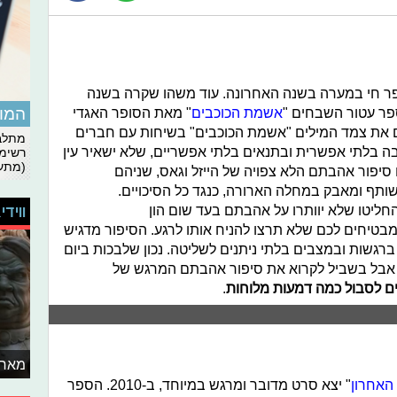
פר חי במערה בשנה האחרונה. עוד משהו שקרה בשנה
המומ
ר עטור השבחים "
אשמת הכוכבים
" מאת הסופר האגדי
עתם את צמד המילים "אשמת הכוכבים" בשיחות עם חברים
מתלבט
ה בלתי אפשרית ובתנאים בלתי אפשריים, שלא ישאיר עין
רשימת
(מתעד
 סיפור אהבתם הלא צפויה של הייזל וגאס, שניהם
ותף ומאבק במחלה הארורה, כנגד כל הסיכויים.
ליטו שלא יוותרו על אהבתם בעד שום הון
ווידי
בטיחים לכם שלא תרצו להניח אותו לרגע. הסיפור מדגיש
גשות ובמצבים בלתי ניתנים לשליטה. נכון שלבכות ביום
, אבל בשביל לקרוא את סיפור אהבתם המרגש של
ים לסבול כמה דמעות מלוחות
.
מאחו
האחרון
" יצא סרט מדובר ומרגש במיוחד, ב-2010. הספר