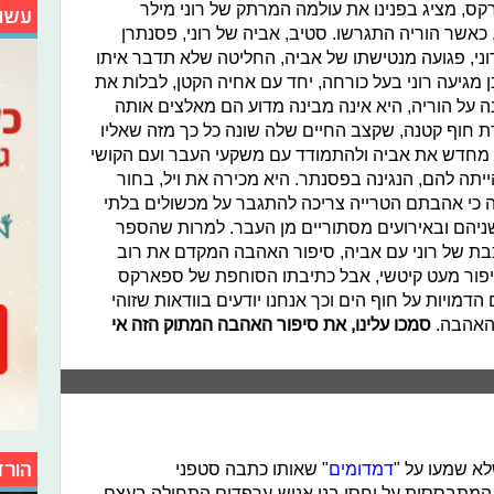
ס, מציג בפנינו את עולמה המרתק של רוני מילר
עשו
שר הוריה התגרשו. סטיב, אביה של רוני, פסנתרן
וני, פגועה מנטישתו של אביה, החליטה שלא תדבר איתו
 מגיעה רוני בעל כורחה, יחד עם אחיה הקטן, לבלות את
 על הוריה, היא אינה מבינה מדוע הם מאלצים אותה
 חוף קטנה, שקצב החיים שלה שונה כל כך מזה שאליו
יר מחדש את אביה ולהתמודד עם משקעי העבר ועם הקושי
 להם, הנגינה בפסנתר. היא מכירה את ויל, בחור
ה כי אהבתם הטרייה צריכה להתגבר על מכשולים בלתי
יהם ובאירועים מסתוריים מן העבר. למרות שהספר
 של רוני עם אביה, סיפור האהבה המקדם את רוב
סיפור מעט קיטשי, אבל כתיבתו הסוחפת של ספארקס
דמויות על חוף הים וכך אנחנו יודעים בוודאות שזוהי
 האהבה.
סמכו עלינו, את סיפור האהבה המתוק הזה אי
הורד
א שמעו על "
דמדומים
" שאותו כתבה סטפני
 המתבססות על יחסי בני אנוש-ערפדים התחילה בעצם