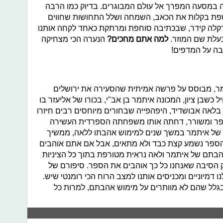
תה במסעה המפרך אל עולם המבוגרים. בדיוק כמו הרבה
פת בקלות את הכאב, השמחה ושלל התחושות שחווים
קלה קידר, שבכתיבה סוחפת ומרתקת כאחד לקחה אותנו
בעלת שם המוזר.
למה אתם מחכים?
הנערה הכי מצחיקה
בה על המדפים!
מר, מבוסס על פרשה אמיתית שהסעירה את ירושלים
שבן ציון, המכונה איתמר בן אב"י, בכורו של אליעזר בו
אה אבושדיד, היפהפייה שבחורים מיוחסים רבים חיזרו
 סופר ומשורר, דחתה אותו משפחתה הספרדית העשירה
ש של איתמר במשך שנים למימוש אהבתו ללאה, ממשיך
 שהספר נשמע קצת כבד ולא מתאים, אבל אם אתם אוהבים
הבתם של איתמר ולאה נראית מטורפת בתוך כל הציניות
יוק הסיבה שאנחנו כל כך אוהבים את הספר. סיפורם של
 דמיוניים ומכניסים אותנו למצב הרוח הכי רומנטי שיש.
גלל שהם לא מוותרים על מימוש אהבתם, למרות כל