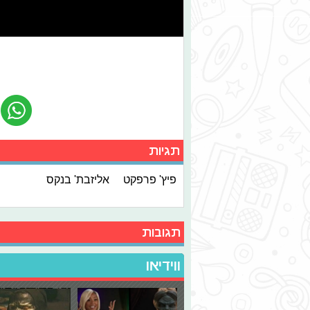
תגיות
פיץ' פרפקט
אליזבת' בנקס
תגובות
ווידיאו