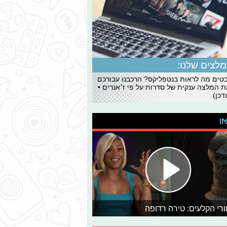
לצים שלנו:
ים מה לראות בנטפליקס? הרכבנו עבורכם
 המלצה ענקית של סדרות על פי ז׳אנרים •
כן)
או
רי הקלעים: טירה רדופה