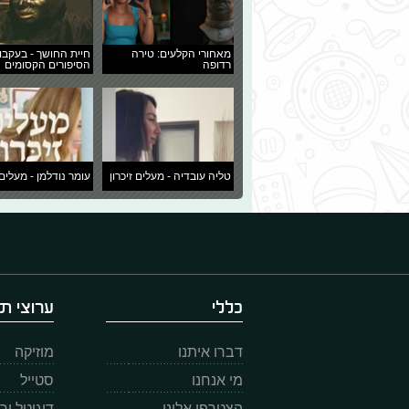
מאחורי הקלעים: טירה
חיית החושך - בעקבו
רדופה
הסיפורים הקסומים
טליה עובדיה - מעלים זיכרון
עומר נודלמן - מעלים 
כללי
ערוצי תו
דברו איתנו
מוזיקה
מי אנחנו
סטייל
הצטרפו אלינו
דיגיטל ו