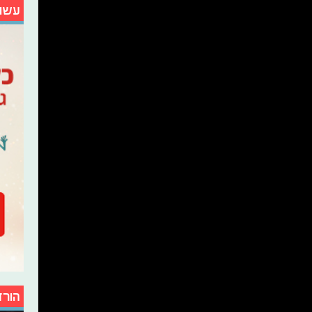
עשו
הורד