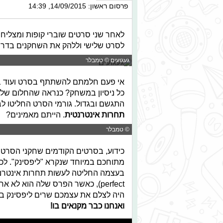
פרסום ראשון: 14/09/2015, 14:39
לאחר שני סרטים שוברי קופות ומצליחים
לסרט שלישי וללהק את השחקנים בדרך
געגועים © טמבלר
אי פעם חלמתם להשתתף בסרט ועוד בסר
כל ניסיון במשחק? כנראה שהחלום של
התגשם ובגדול. גורמי הסרט החליטו ל
תחרות אינטרנטית
. הייתם מאמינים?
© טמבלר
כידוע, בסרטים הקודמים שחקני הסרט 
מתוחכם במיוחד שנקרא "ליפסינק". ל
perfect), כאשר הפרס שלה הוא ל
היה לצלם את עצמכם שרים ליפסינק באפליקציי
ואנחנו כבר מקנאים בו!