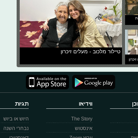
ת
טיילור מלכוב - מעלים זיכרון
זיכרון
כן
ווידיאו
תגיות
The Story
היוש או ביוש
אינסטוש
נבחרי השנה
רשת
ערוץ Zoom
דאנסטורי