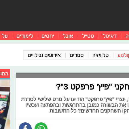
ה
דיגיטל
סטייל
אוכל
יחסים
לימודים
על 
ולנוע
טלוויזיה
ספרים
אירועים ובילויים
המומ
ני "פיץ' פרפקט 3"?
יוצרי "פיץ' פרפקט" הודיעו על סרט שלישי לסדרת
 את הבשורה כמובן בהתרגשות ובהפתעה ועכשיו
לוהקו השחקנים החדשים? כל התשובות