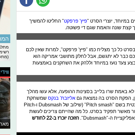
 במיוחד, יוצרי הסרט "
פיץ' פרפקט
" החליטו להמשיך
 קצת שונה והאמת שגם די פשוטה.
המומ
מתלבט
ט כל כך מצליח כמו "פיץ' פרפקט", למרות שאין לכם
רשימת
כם כבר לא יתגשם, אבל לחלק מתושבי אמריקה הוא
(מתעד
בצע צעד נועז במיוחד וללהק את השחקנים באמצעות
ווידי
לא באמת שרו בלייב בסצינות ההופעה, אלא עשו מהלך
כן, הפקת הסרט בה נמצאת גם
אליזבת' בנקס
שמשחקת
בעצמה החליטה לעשות תחרות אינטרנטית בשם "Pitch smash" (שילוב של Dubsmash ו-Pitch
א אחר מאשר תפקיד בסרט. כל מה שהייתם צריכים לעשות
ת ה-"Dubsmash".
הזוכה יוכרז ב-22 לחודש
מאחו