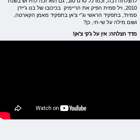
להצלחה רבה, וכמו כל סרט טוב, גם הוא זכה לחידוש בשנת
2010, ויל סמית הפיק את הריימיק בכיכובו של בנו ג'יידן
סמית', בתפקיד הראשי וג''י צ'אן בתפקיד מאמן הקארטה,
ושום מילה על שי-חי, כן?
מדד הצלחה: אין על ג'קי צ'אן!