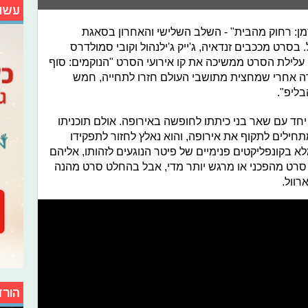
עשו
ן: רחוק מהבית" - השלב השלישי והאחרון בסאגת
 בסרט מככבים זנדאיה, ג'ייק ג'ילנהול וקובי סמולדרס
 עלילת הסרט ממשיכה את קו אירועי הסרט "הנוקמים: סוף
 אחרי שמחצית מתושבי העולם חזרו לתחייה, חמש
ליפ".
יחד עם שאר בני כיתתו לחופשה באירופה. אולם תוכניתו
ילים לתקוף את אירופה, והוא נאלץ לחזור לתפקידו
לא בקונפליקטים פנימיים של פיטר הנוגעים לזהותו, אליהם
א סרט מהפכני או מרגש יותר מדי, אבל בהחלט סרט מהנה
רוול.
הורד