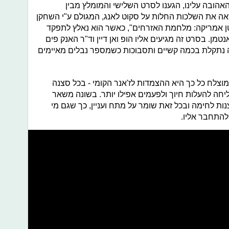
הובה עלינו, הגענו לסרט השלישי והמומלץ מבין
ה את השלכות החלות על סקוט לאנג, המגולם ע"י השחקן
ן אמריקה: מלחמת האזרחים", כאשר הוא נאלץ לתפקד
טמן. בסרט זה מגיעים אליו הופ ואן דיין וד"ר האנק פים
ה נתקלת בכמה קשיים ותסבוכות כשמספר נבלים מאיימים
צלח כל כך היא ההצמדות לז'אנר הקומי - בכל סצנה
ה להעלות חיוך ולפעמים אפילו יותר. בשונה משאר
ת לחימה ובכל זאת שומר על מתח ועניין, כך שגם מי
להתחבר אליו.