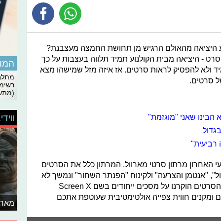
גע היציאה מהאולם הרגיש מן תחושת החמצה מעצבנת?
סרט - היציאה מבית הקולנוע תמיד תלווה בעצבות על כך
המומ
ד ולא להפסיק לראות סרטים. אז איזה מזל שמישהו מצא
מתלבט
ל סרטים.
רשימת
(מתעד
 הבינו שאני "מוגזמת"
ווידי
גדול
 רביעית"
יעי האחרון מרתון סרטי מארוול. המרתון כלל את הסרטים
ל", "אנטמן והצרעה" ולקינוח "הפנתר השחור" ונמשך לא
פחות מעשר שעות! ואם כל זה מספיק, הסרטים הוקרנו על מסכים ייחודים בשם Screen X
 ומקנים חווית צפייה אולטימטיבית שעוטפת אתכם
מאחו