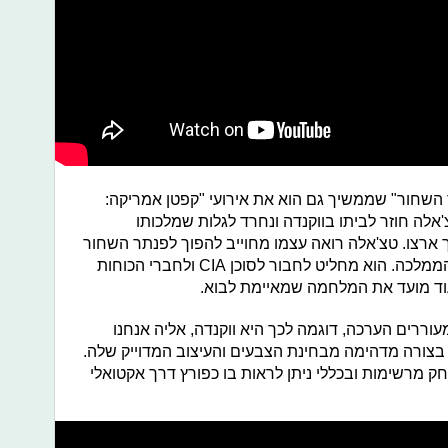
שחור" שממשיך גם הוא את אירועי "קפטן אמריקה:
לה חוזר לביתו בווקנדה ונחרד לגלות שמלכותו
 ארצו. טצ'אלה רואה עצמו מחוייב להפוך לפנתר השחור
בסיטואציה בה אויביו מאיימים להרוס הממלכה. הוא מחליט לחבור לסוכן CIA ולחברי הכוחות
וד מועד את המלחמה שמאיימת לבוא.
וררים הערכה, דוגמה לכך היא ווקנדה, אליה אנחנו
צורה מדהימה מבחינת הצבעים והעיצוב המדוייק שלה.
 מרשימות ובכללי ניתן לראות בו כפורץ דרך אקטואלי