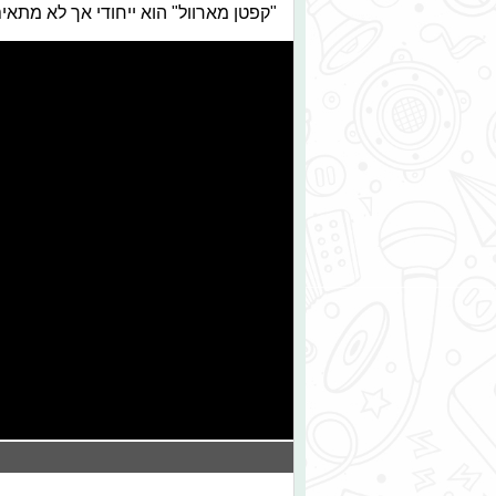
"קפטן מארוול" הוא ייחודי אך לא מתאי