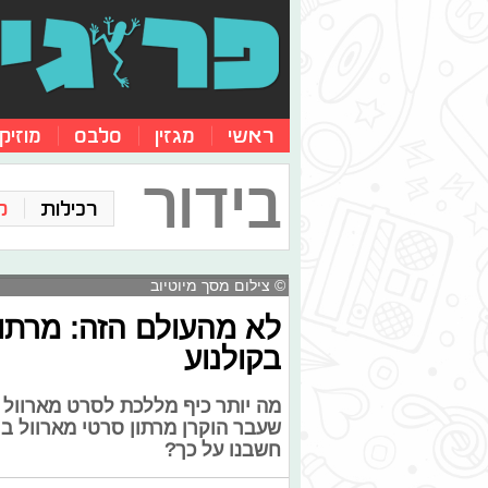
ראשי
מגזין
סלבס
מוזיק
בידור
רכילות
ק
© צילום מסך מיוטיוב
לא מהעולם הזה: מרתון
בקולנוע
מה יותר כיף מללכת לסרט מארוול 
שעבר הוקרן מרתון סרטי מארוול בי
חשבנו על כך?