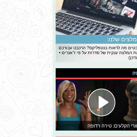
לצים שלנו:
ים מה לראות בנטפליקס? הרכבנו עבורכם
 המלצה ענקית של סדרות על פי ז׳אנרים •
כן)
או
רי הקלעים: טירה רדופה