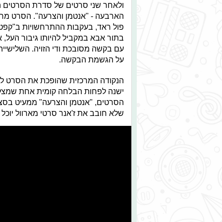
ולאחר שני סרטים של סדרת הסרטים הא
הארבעה - "אנטמן והצרעה". הסרט מרא
פול ראד, בעקבות ההתרחשויות ב"קפט
בתור אבא במקביל להיותו גיבור העל, אנ
עם בקשה מסובכת ודי הזויה. השלישיי
על הגשמת הבקשה.
הנקודה המרכזית שהופכת את הסרט למו
ישנה לפחות הבלחה קומית אחת שמצליח
הסרטים, "אנטמן והצרעה" ממעיט בסצנו
שלא חובב את ז'אנר סרטי מארוול יוכל 