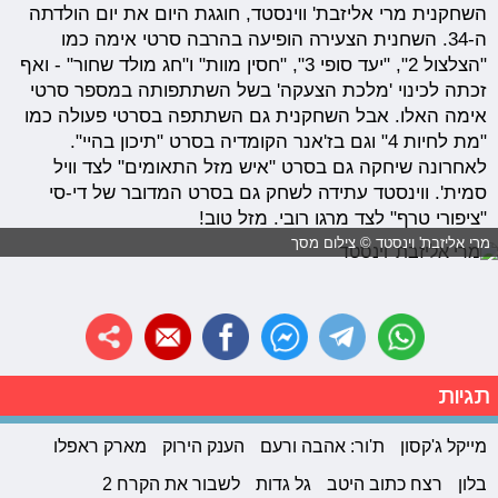
השחקנית מרי אליזבת' ווינסטד, חוגגת היום את יום הולדתה
ה-34. השחנית הצעירה הופיעה בהרבה סרטי אימה כמו
"הצלצול 2", "יעד סופי 3", "חסין מוות" ו"חג מולד שחור" - ואף
זכתה לכינוי 'מלכת הצעקה' בשל השתתפותה במספר סרטי
אימה האלו. אבל השחקנית גם השתתפה בסרטי פעולה כמו
"מת לחיות 4" וגם בז'אנר הקומדיה בסרט "תיכון בהיי".
לאחרונה שיחקה גם בסרט "איש מזל התאומים" לצד וויל
סמית'. ווינסטד עתידה לשחק גם בסרט המדובר של די-סי
"ציפורי טרף" לצד מרגו רובי. מזל טוב!
מרי אליזבת' וינסטד © צילום מסך
תגיות
מייקל ג'קסון
ת'ור: אהבה ורעם
הענק הירוק
מארק ראפלו
בלון
רצח כתוב היטב
גל גדות
לשבור את הקרח 2