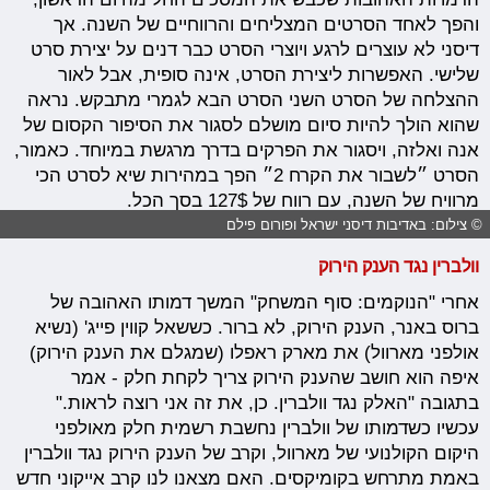
והפך לאחד הסרטים המצליחים והרווחיים של השנה. אך
דיסני לא עוצרים לרגע ויוצרי הסרט כבר דנים על יצירת סרט
שלישי. האפשרות ליצירת הסרט, אינה סופית, אבל לאור
ההצלחה של הסרט השני הסרט הבא לגמרי מתבקש. נראה
שהוא הולך להיות סיום מושלם לסגור את הסיפור הקסום של
אנה ואלזה, ויסגור את הפרקים בדרך מרגשת במיוחד. כאמור,
הסרט ״לשבור את הקרח 2״ הפך במהירות שיא לסרט הכי
מרוויח של השנה, עם רווח של 127$ בסך הכל.
© צילום: באדיבות דיסני ישראל ופורום פילם
וולברין נגד הענק הירוק
אחרי "הנוקמים: סוף המשחק" המשך דמותו האהובה של
ברוס באנר, הענק הירוק, לא ברור. כששאל קווין פייג' (נשיא
אולפני מארוול) את מארק ראפלו (שמגלם את הענק הירוק)
איפה הוא חושב שהענק הירוק צריך לקחת חלק - אמר
בתגובה "האלק נגד וולברין. כן, את זה אני רוצה לראות."
עכשיו כשדמותו של וולברין נחשבת רשמית חלק מאולפני
היקום הקולנועי של מארוול, וקרב של הענק הירוק נגד וולברין
באמת מתרחש בקומיקסים. האם מצאנו לנו קרב אייקוני חדש