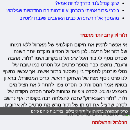
שוק: קנדל ג'נר בדרך להיות אמא?
כוכבי גיבור אמיתי במבחן: איזו דמות הם מהדמויות שגילמו?
מהמסך אל הרשת: הכוכבים האהובים שעברו ליוטיוב
ת'ור 4: קרוב יותר מתמיד
אי אפשר לדמיין את היקום הקולנועי של מארוול ללא דמותו
של ת'ור אל הרעם. לכן מארוול הכריזו מוקדם יותר השנה
שסרט נוסף לגיבור העל יגיע אלינו בקרוב ושמו "ת'ור, אהבה
ורעם". נחשפו כבר מספר פרטים על הסרט כמו שובה של
נטלי פורטמן לתפקיד ג'יין פוסטר כת'ור אישה. אך עכשיו נחשף
לנו פרט נוסף מפיו של השחקן הראשי, כריס המסוורת'. בראיון
בטוקיו אמר המסוורת' כי הסרט צפוי להתחיל את הצילומים
באמצע 2020. לסרט ציפיות גבוהות לאחר הסרט הקודם של
ת'ור, "ת'ור ראגנארוק" שזכה להצלחה רבה בקופות ואף נחשב
לסרט שהציל את דמותו של ת'ור מרשימת סרטים לא אהובים.
כריס המסוורת' בדמותו של ת'ור © צילום: באדיבות פורום פילם
הבלבול והתעלומה