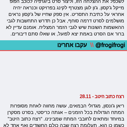
לשכפל את ההצלחה הזו, וליצור סרט ביוגרפיה לכוכב הפופ
מייקל ג'קסון. ג'ון לוגן מצטרף לקינג בפרויקט וכנראה יהיה
אחראי על כתיבת התסריט. אין ספק שחייו של ג'קסון נראים
מושלמים לסרט דרמה סוחף, אבל כן תדרש התחשבות לגבי
ההאשמות השונות שיש לגבי הזמר המצליח. אומנם עדיין לא
ברור אם הסרט באמת יצא לפועל, או שאלו סתם דיבורים.
@frogifrogi
\\
עקבו אחרינו
רצח כתוב היטב - 28.11
ריאן ג'ונסון, מגדולי הבמאים, עושה מחווה לאחת מסופרות
המתח הגדולות בכל הזמנים – אגתה כריסטי, בסרט מסקרן
במיוחד ומתאים לחובבי המתח שמבינינו. "רצח כתוב היטב"
כשמו כן הוא, תעלומת רצח שבה כולם החשודים ואף אחד לא