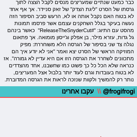
כבר כמעט שנתיים שמעריצים מנסים לקבל הצצה לתוך
גרסתו של הסרט "ליגת הצדק" של זאק סניידר. אך אף אחד
לא בטוח האם נקבל אותה או לא, הרעש סביב הסיפור הזה
נעשה בעיקר בגלל השחקנים עצמם אשר פרסמו תמונות
מהסט עם התיוג: "#ReleaseTheSnyderCut" כאשר בינהם
גל גדות, עזרא מילר, בן אפלק וג'ייסון מומואה. אך פתאום
נגלה צד שני בסיפור של הגרסה הלא משוחררת: מפיק
המוזיקה הראשי של הסרט יצא ואמר "אני לא יודע איך הם
מתכוונים לשחרר את הגרסה הזו אם היא עדיין לא גמורה". אז
כנראה שלא הכל כל כך פשוט כמו שחשבנו, אחד מהצדדים
לא בטוח בעובדות וגרם לעוד יותר בלבול אצל המעריצים,
נותר רק להמשיך ולקוות שנזכה לראות את הגרסה המדוברת.
@frogifrogi
\\
עקבו אחרינו