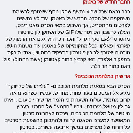
החבר החדש של באטמן
כבר נראה שכל שבוע נחשף שחקן נוסף שיצטרף לרשימת
השחקנים של הסרט החדש של באטמן. עוד לא נחשפנו
לפרטים מהתסריט, אך השבוע במאי הסרט מאט ריבס,
העלה לחשבון הטוויטר שלו GIF של השחקן ג'ון טורטורו
מהסרט "לאבווסקי הגדול" והכריז כי הוא יגלם את הדמות של
קארמיין פאלקו, נבל מהקומיקס של באטמן עוד משנות ה-80.
טורטורו יצטרף לרובין פיטרסון בתפקיד ברוס ווין, אנדי סירקס
בתפקיד אלפרד, זואי קרביץ בתור קאטוומן (אשת החתול) ופול
דאנו בתור הרידלר.
אד שירן במלחמת הכוכבים?
הסרט הבא בסאגת מלחמת הכוכבים- ״עלייתו של סקייווקר״
מגיע אל המסכים בעוד פחות מחודש. עכשיו, כשהוא נראה
קרוב מתמיד, עולות השערות כי הזמר אד שירן יופיעו בו, ואיתו
גם לין-מנואל מירנדה - ויהיו ״הקמע״ של הסרט. בערוץ
היוטיוב של מלחמת הכוכבים, פרסם לאחרונה סרטון
המאפשר למערצי הסאגה לחוות ולהתבונן בהשפעת הסרטים
על דורות של מעריצים במשך ארבעה עשורים. בסרטון