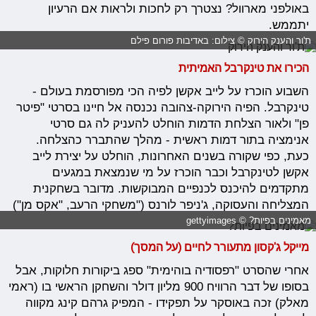
באולפני מארוול? נצטרך רק לחכות ולראות אם הרעיון
יתממש.
ת'ור והענק הירוק © צילום: באדיבות פורום פילם
הכירו את טינקרבל האמיתית
השבוע הוכרז על לייב אקשן לפיה הכי מפורסמת בעולם -
טינקרבל. הפיה הירוקה-צהובה נכנסה אל חיינו בסרטי "פיטר
פן" ולאור הצלחת הדמות הוחלט להעניק לה גם סרטי
אנימציה בתור דמות ראשית - מהלך שהתברר כהצלחה.
כעת, כפי שקורה בשנים האחרונות, הוחלט על יצירת לייב
אקשן לטינקרבל וכבר הוכרז על מי שנמצאת במגעים
מתקדמים להיכנס לכנפיים המבוקשות. מדובר בשחקנית
המצליחה והעסוקה, ג'ניפר לורנס ("משחקי הרעב, "אקס מן")
מאמינים בפיות? © gettyimages
מייקל ג'קסון מתעורר לחיים (על המסך)
אחרי שהסרט "רפסודיה בוהימית" ספג ביקורות חלוקות, אבל
בסופו של דבר הרוויח 900 מליון דולר והשחקן הראשי בו (ראמי
מאלק) זכה באוסקר על תפקידו - המפיק גרהם קינג מקווה