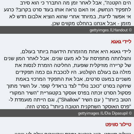
הים הקטנה", אבל לאחר זמן מה התברר כי הוא סירב
לתפקיד הנחשק. אז האם נראה אותו בעוד סרט בקרוב? כרגע
אי אפשר לדעת, במיוחד אחרי שהוא הוציא אלבום חדש לא
מזמן - אבל אנחנו בהחלט מקווים שכן.
© gettyimges.ILHandout
ליידי גאגא
ליידי גאגא היא אחת מהזמרות הידועות ביותר בעולם,
והצלחתה מתפרסת על לא מעט שנים. אבל לאחר המון שנים
של קריירה מוזיקלית שופעת, החליטה הזמרת לנסות את
מזלה גם בעולם הקולנוע. היו לכוכבת גם כמה תפקידים
משניים במעט סרטים, אבל את התפקיד המרכזי באמת
שיחקה בסרט "כוכב נולד" לצד בראדלי קופר. על השיר מתוך
פסקול הסרט זכתה בפרס אוסקר בקטגוריית "השיר המקורי
הטוב ביותר" ( עם השיר "Shallow"), וגם הייתה מועמדת ל-
"פרס האוסקר השחקנית הטובה ביותר" בסרט הזה.
© gettyimages.IL/Dia Dipasupil
טיילור סוויפט