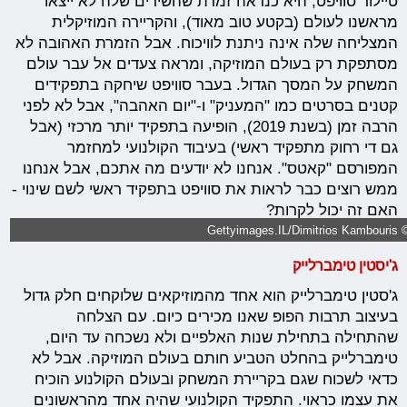
טיילור סוויפט, היא כנראה זמרת שהשירים שלה לא ייצאו
מראשנו לעולם (בקטע טוב מאוד), והקריירה המוזיקלית
המצליחה שלה אינה ניתנת לוויכוח. אבל הזמרת האהובה לא
מסתפקת רק בעולם המוזיקה, ומראה צעדים אל עבר עולם
המשחק על המסך הגדול. בעבר סוויפט שיחקה בתפקידים
קטנים בסרטים כמו "המעניק" ו-"יום האהבה", אבל לא לפני
הרבה זמן (בשנת 2019), הופיעה בתפקיד יותר מרכזי (אבל
גם די רחוק מתפקיד ראשי) בעיבוד הקולנועי למחזמר
המפורסם "קאטס". אנחנו לא יודעים מה אתכם, אבל אנחנו
ממש רוצים כבר לראות את סוויפט בתפקיד ראשי לשם שינוי -
האם זה יכול לקרות?
© Gettyimages.IL/Dimitrios 
ג'יסטין טימברלייק
ג'סטין טימברלייק הוא אחד מהמוזיקאים שלוקחים חלק גדול
בעיצוב תרבות הפופ שאנו מכירים כיום. עם הצלחה
שהתחילה בתחילת שנות האלפיים ולא נשכחה עד היום,
טימברלייק בהחלט הטביע חותם בעולם המוזיקה. אבל לא
כדאי לשכוח שגם בקריירת המשחק ובעולם הקולנוע הוכיח
את עצמו כראוי. התפקיד הקולנועי שהיה אחד מהראשונים