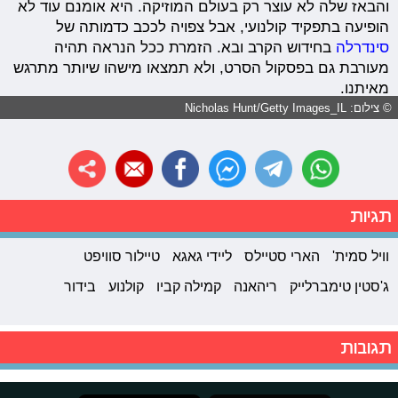
והבאז שלה לא עוצר רק בעולם המוזיקה. היא אומנם עוד לא
הופיעה בתפקיד קולנועי, אבל צפויה לככב כדמותה של
סינדרלה
בחידוש הקרב ובא. הזמרת ככל הנראה תהיה
מעורבת גם בפסקול הסרט, ולא תמצאו מישהו שיותר מתרגש
מאיתנו.
© צילום: Nicholas Hunt/Getty Images_IL
תגיות
וויל סמית'
הארי סטיילס
ליידי גאגא
טיילור סוויפט
ג'סטין טימברלייק
ריהאנה
קמילה קביו
קולנוע
בידור
תגובות