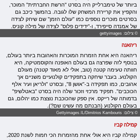
ביותר של טימברלייק היה בסרט "הרשת החברתית" המוכר,
והקפיץ את קריירת המשחק שלו לגובה. בהמשך כיכב גם
בסרטים מוכרים נוספים כמו "עולם הזמן" שם שיחק לצידה
של אמנדה סייפירד, ו-"ידידים פלוס" לצידה של מילה קוניס.
© צילום: gettyimages
ריהאנה
ריהאנה היא אחת הזמרות המוכרות והאהובות ביותר בעולם,
בנוסף לזה שפרצה גם בעולם האופנה והקוסמטיקה, היא
חוותה טעימה קטנה (טוב, אולי לא מאוד קטנה) מעולם
הקולנוע. בעבר שיחקה בתפקידים קולנועיים משניים אך
אהובים, כמו תפקידה ב-"אושן 8", ובסרט "ולריאן ועיר אלף
הכוכבים". תפקיד מרכזי וזכור שלה היה בסרט "באטלשיפ"
בדמותה של רייקס. אין ספק שהכוכבת נוצצת כמו יהלום, גם
בעולם הקולנוע (הבנתם מה עשינו שם?).
© צילום: Gettyimages.IL/Dimitrios Kambouris
קמילה קביו
קמילה קביו היא אולי אחת מהזמרות הכי חמות לשנת 2020,