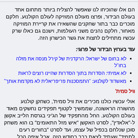
הם אלו שהוכיחו לנו שאפשר להצליח ביותר מתחום אחד
בעולם הבידור, ופרצו מעולם המוזיקה לעולם הקולנוע. חלקם
מוכרים כבר בתור שחקנים שהשאירו את קריירת המוזיקה
מאחור, חלקם נהנים משני העולמות, וישנם גם כאלו שרק
עכשיו מתחילים לחצות את גשר הכישרון הזה.
עוד בערוץ הבידור של פרוגי:
לא בחום של ישראל: הרקדנית של קירל מנסה את מזלה
בחו"ל
לא אמיתי: הסדרות בתוך הסדרות שהיינו רוצים לראות
מאשדוד לקולנוע: "התמסכנות פריפריאלית לא מקדמת אותך"
וויל סמית'
אולי עכשיו כולנו מכירים את וויל סמית', כשחקן קולנוע
מהשורה הראשונה, שממשיך לקטוף תפקידים נחשקים מאוד
בעולם הקולנוע. החל מהתפקיד של הג'יני בגרסת הלייב אקשן
ל-"אלאדין", לסרט האקשן "איש מזל התאומים" בו הוא משחק
סוכן שנלחם בכפיל של עצמו, ועד לסרט "בחורים רעים
לתמיד" שעתיד לצאת כבר בחודש הזה. אבל איפה הכל