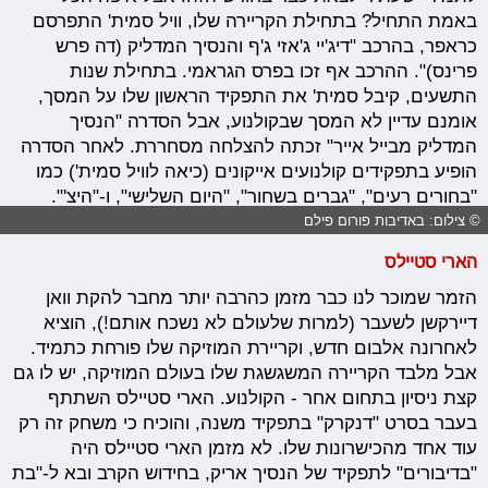
באמת התחיל? בתחילת הקריירה שלו, וויל סמית' התפרסם
כראפר, בהרכב "דיג'יי ג'אזי ג'ף והנסיך המדליק (דה פרש
פרינס)". ההרכב אף זכו בפרס הגראמי. בתחילת שנות
התשעים, קיבל סמית' את התפקיד הראשון שלו על המסך,
אומנם עדיין לא המסך שבקולנוע, אבל הסדרה "הנסיך
המדליק מבייל אייר" זכתה להצלחה מסחררת. לאחר הסדרה
הופיע בתפקידים קולנועים אייקונים (כיאה לוויל סמית') כמו
"בחורים רעים", "גברים בשחור", "היום השלישי", ו-"היצ'".
© צילום: באדיבות פורום פילם
הארי סטיילס
הזמר שמוכר לנו כבר מזמן כהרבה יותר מחבר להקת וואן
דיירקשן לשעבר (למרות שלעולם לא נשכח אותם!), הוציא
לאחרונה אלבום חדש, וקריירת המוזיקה שלו פורחת כתמיד.
אבל מלבד הקריירה המשגשגת שלו בעולם המוזיקה, יש לו גם
קצת ניסיון בתחום אחר - הקולנוע. הארי סטיילס השתתף
בעבר בסרט "דנקרק" בתפקיד משנה, והוכיח כי משחק זה רק
עוד אחד מהכישרונות שלו. לא מזמן הארי סטיילס היה
"בדיבורים" לתפקיד של הנסיך אריק, בחידוש הקרב ובא ל-"בת