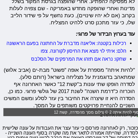
לא מפסיקה להפתיע. אחרי שהופצה בגרסת המקור בשלל
מדינות ואחרי שהופקה מחדש באמריקה - שם צפויה לעלות
בקרוב (אם לא יהיו שינויים), כעת נחשף על פי שידור הלייב
שלו, כי עזר מתכנן סרט ללהיט המצליח.
עוד בערוץ הבידור של פרוגי:
רכילות בקטנה: אליאנה מדברת על החתונה בפעם הראשונה
הלם: איתי לוי מצא את החיסון לקורונה. צפו
שחקו: נראה אם תזהו את המרפקים של הסלבס
"להיות איתה" מספרת על אופה "פשוט" מבת-ים (אביב אלוש)
שמתאהב בדוגמנית על מצליחה בישראל (רותם סלע).
לסדרה הופקו שתי עונות ב"קשת 12" כאשר האחרונה אף
הוכרזה כ"דרמת השנה" לשנת 2017 של גולשי פרוגי. כמו כן,
הסדרה היא זו שיצרה את החיבור בין עזר לסלע ומשם המשיכו
השניים להנחיית פרויקטים משותפים על המסך.
ף להיות איתה 2 © צילום מסך מהסדרה, קשת 12
כזכור, רק לאחרונה פורסם כי עזר עצר את העבודות על עונה שלישית
לסדרה, שהייתה אמורה לתאר את מה שקרה בסוף העונה השנייה -
בה דמותה של דר זוזובסקי האיצה את הרכב לכיוון נועה ועמוס רגע