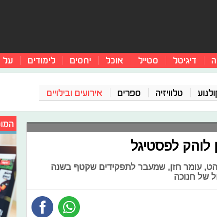
ה
דיגיטל
סטייל
אוכל
יחסים
לימודים
על 
ולנוע
טלוויזיה
ספרים
אירועים ובילויים
המומ
 לוהק לפסטיגל
והט, עומר חזן, שמעבר לתפקידים שקטף בשנה
ל של חנוכה