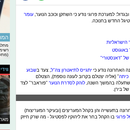
 ובגדול: למערכת פרוגי נודע כי השחקן וכוכב הנוער,
עומר
טיגל החדש בחנוכה.
המומ
 הישראליות
מתלבט
 באוגוסט
רשימת
(מתעד
של "דאנסטורי"
ווידי
יתגייס לתיאטרון צה"ל
, צעד ב
שבוע
כיתה
" (אליה יצטלם בקרוב לעונה נוספת), הצטלם
שתעלה בהמשך השנה,
לוהק לסדרת הנוער
"פוראבר" לצד
ל בירן.
ונה בתעשייה והן בקהל המעריצים (ובעיקר המעריצות)
 פרוגי
בו הקהל בחר את ליהוקיו לפסטיגל - מה שרק חיזק
מאחו