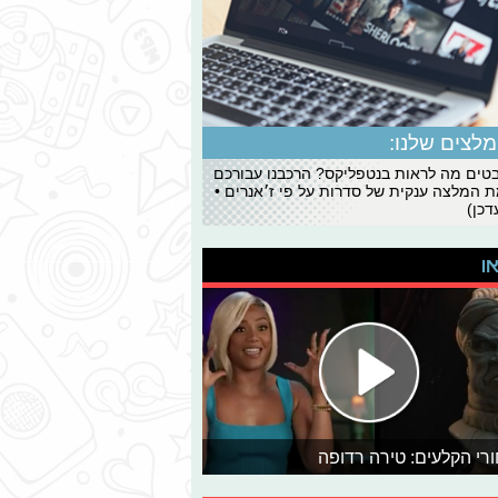
לצים שלנו:
ים מה לראות בנטפליקס? הרכבנו עבורכם
 המלצה ענקית של סדרות על פי ז׳אנרים •
כן)
או
רי הקלעים: טירה רדופה