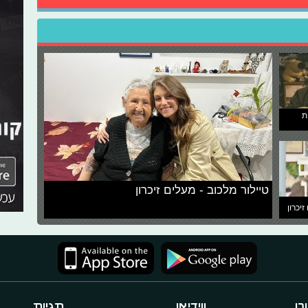
ת
טיילור מלכוב - מעלים זיכרון
זיכרון
כן
ווידיאו
תגיות