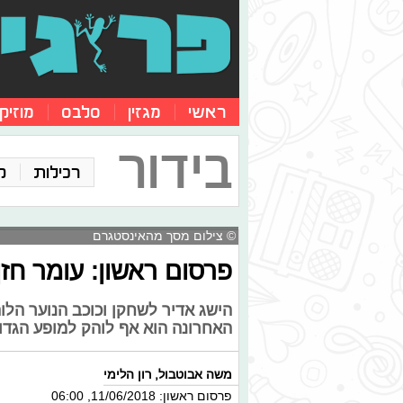
ראשי
מגזין
סלבס
מוזיק
בידור
רכילות
ק
© צילום מסך מהאינסטגרם
פרסום ראשון: עומר חזן
הישג אדיר לשחקן וכוכב הנוער הל
האחרונה הוא אף לוהק למופע הגדו
משה אבוטבול
,
רון הלימי
פרסום ראשון: 11/06/2018, 06:00