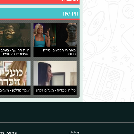
ווידיאו
מאחורי הקלעים: טירה
חיית החושך - בעקבו
רדופה
הסיפורים הקסומים
טליה עובדיה - מעלים זיכרון
עומר נודלמן - מעלים 
כללי
ערוצי תו