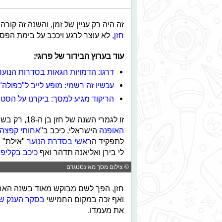
זה היה רק עניין של זמן, והשנה זה קורה
חזן
, לא עוצר לרגע ויככב על בימת הפס
עוד בערוץ הבידור של פרוגי:
דרגו: הדמויות הגאות בסדרות הנוער
עכשיו זה רשמי: מופע לייב ל"כפולה"
הריקוד מגיע למסך: ביקרנו על הסט 
זו לגמרי השנה של חזן בן ה-18, רק בשנה האחרונה נודע כי
האופנה
הישראלי, כיכב ב"
אחותי קפצה 
לתפקיד ה
ראשי בסדרת הנוער
"אילת" 
לי בירן ואליאנה תדהר ואף
כיכב בקליפ
ש
© צילום מסך מאינסטגרם
חזן, הפך לשם מבוקש מאוד בשנה האחר
ואף זכה במקום החמישי
בסקר הענק של
את מעמדו.