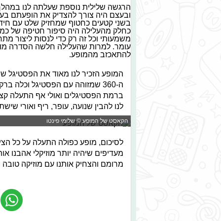
הרגשה שלילית נוספת שעלתה לנו במהלך 
ובעצם היה צורך להצדיק את הופעתם בעזר
בשני קטעים כחטוף שמחזיק שלט עם חידה
כחלק מהעלילה היה סיפור חטיפה של כמ
משמעותי וכל זה רק כדי לנסות ליצור מת
עומר. למרות שהעלילה חלשה הסדרה מוזיק
להתאכזב מהמופע.
המופע הזכיר לנו מאוד את הפסטיגל ש
ה-360 שמזוהה עם הפסטיגל וכלה ב
ברמת הפסטיגלים ואולי אף התעלה קצת
לנו להבין שנועה, עופר, ריף ואורי שישתתפו בפסטיגל 2018 מוכנים אל
הקאסט של המופע © שלומי פינטו
לסיכום, מופע כפולה התעלה על כל הצי
מעדיפים שיהיה יותר מוזיקלי אהבנו א
מרומם והצחיק אותנו עם מוזיקה טובה 