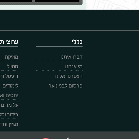
כללי
ערוצי תו
דברו איתנו
מוזיקה
מי אנחנו
סטייל
הצטרפו אלינו
דיגיטל ו
פרסום לבני נוער
לימודים
יחסים וא
על מדים
בידור וס
מגזין וחד