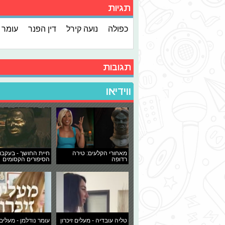
תגיות
כפולה
נועה קירל
דין הפנר
עומר 
תגובות
ווידיאו
מאחורי הקלעים: טירה
חיית החושך - בעקבו
רדופה
הסיפורים הקסומים
טליה עובדיה - מעלים זיכרון
עומר נודלמן - מעלים 