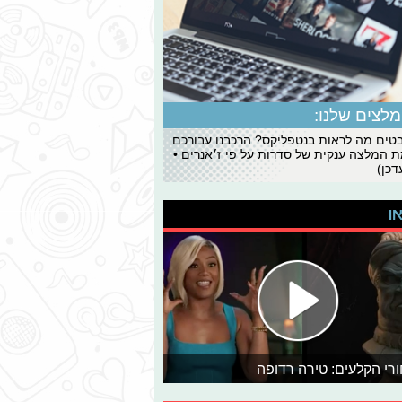
לצים שלנו:
ים מה לראות בנטפליקס? הרכבנו עבורכם
 המלצה ענקית של סדרות על פי ז׳אנרים •
כן)
או
רי הקלעים: טירה רדופה