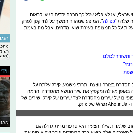
שראלי, אז לא פלא שכל כך הרבה ילדים הגיעו לראות
שלה / "
כפולה
". המופע שמהווה המשך עלילתי קטן לפרק
עלות על כל המצופה בעזרת שואו מדהים. אבל מה באמת
המומ
מתלבט
רשימת
ך ותשודר לכולם
(מתעד
כזי"
ווידי
חשפת
סדרה בצורה נוצצת, תרתי משמע. קירל עלתה על
 באופן מעולה ומקפיץ את שיר הנושא מהסדרה. הרמה
ופיים של שירים מהסדרה לצד שירים של קירל ושירים של
מאחו
וב שלמרות גילה הצעיר היא פרפורמרית גדולה גם
 האנרגיה שלה בשיא בכל הריקודים וניכר שהיא חיה את