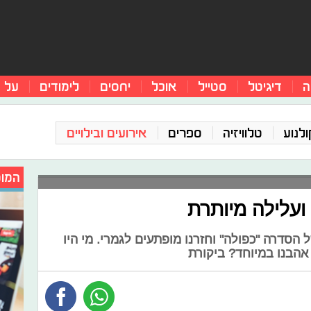
ה
דיגיטל
סטייל
אוכל
יחסים
לימודים
על 
ולנוע
טלוויזיה
ספרים
אירועים ובילויים
המומ
ועלילה מיותרת
הסדרה "כפולה" וחזרנו מופתעים לגמרי. מי היו
אהבנו במיוחד? ביקורת