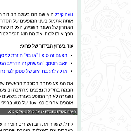
נועה קירל
היא שם חם בעולם הבידור הי
אותה אתמול בשני המופעים של הסדרה 
האחרון של העונה השנייה, הצליח להת
הפך אותו לכזה ואת מה הוא הזכיר לנו?
עוד בערוץ הבידור של פרוגי:
הפעם זה סופי! "או בוי" חוזרת למס
יואב רוטמן: "המשחק זה הדרייב המר
או לה לה: בת הזוג של סטפן לגר נ
את המופע פתחה הכוכבת הראשית של ה
הבמה בחליפת נצנצים מרהיבה וביצעה
נשמרה לאורך המופע בעזרת ביצועים פ
אומנים אחרים כמו Toy של נטע ברזילי ו - What About Us של פינק.
הייתה מעולה כהרגלה - נועה קירל © שלומי פינטו
קירל, ששרה את רוב השירים הוכיחה ש
בעברית וגם באנגלית. הזמרת שמרה על