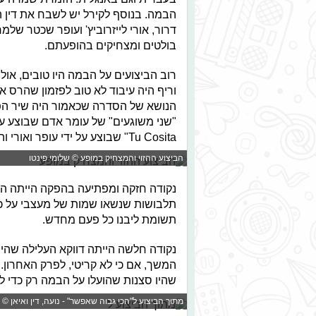
הבמה. בנוסף לקירל יש לשבח את דין ה
דרור, אורי לייזרוביץ' ועופר שכטר של
בולטים ומצחיקים בהופעתם.
וריף היה עיבוד לא טוב לפזמון שהרס א
הנושא של הסדרה שכאמור היה שיר הפתי
Tu Cosita" שבוצע על ידי עופר ואורי והצחיק אותנו.
הביצוע ההזוי והמצחיק במופע © שלומי פינטו
נקודה חזקה ומפתיעה בהפקה הייתה ה
תלבושות שנשאו שמות של מעצבי על כמו
תשומת ליבנו כל פעם מחדש.
נקודה חלשה הייתה דווקא העלילה שהיי
המשך, אם כי לא קריטי, לפרק האחרון
שהיו סצנות שהועלו על הבמה רק כדי ל
מתוך הביצוע ל"הכי גבוה שאפשר" - נועה, דין ואיאן © 