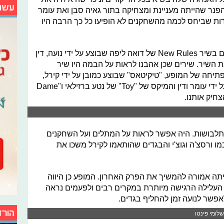
עשו
פנר שהייתה מעניינת ומצחיקה בתור גאיה סבן ואת עומר
מרות שביחס לכמה מהשחקנים לא הופיעו כל כך הרבה היו
רוב הביצועים על הבמה היו טובים, אולם בשיר New Rules של דואה ליפה שבוצע על ידי נועה, דין
ת השיר. שירים שכן אהבנו לראות על הבמה היו שיר
חה של המופע, "טיקיטאס" שבוצע כמובן על ידי קירל,
"שני משוגעים" של עומר אדם שבוצע על ידי עומר ודין והמיקס של "Toy" של נטע ברזילאי ו"Dame
תלבושות. היה אפשר לראות על המתלים ועל השחקנים
 ורסצ'ה וגוצ'י והבגדים שהותאמו לקירל משכו את
תה אמורה להמשיך את הפרק האחרון. המופע כן היווה
. העלילה הרגישה מיותרת במקרים רבים ולפעמים נראה
אפשר לנועה זמן להחליף בגדים.
הורד
שלומי פינטו