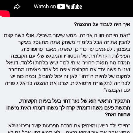
איך היה לעבוד על ההצגה?
"זאת הייתה חוויה אדירה, ממש שיעור בשבילי. אולי קשה קצת
להבין את זה אבל בלימודי משחק אתה מתעסק בעיקר
בעצמך, לפעמים עד כדי כך שאתה מאבד פרופורציה.
הפעילות הקהילתית של הסטודיו והמפגש שלי עם הקבוצה
המדהימה הזאת החזירו אותי לכוח שיש בלתת וללמד. דניאל
ואני חיפשנו יחד עם הקבוצה איפה כל אחד מאיתנו מתחבר
למקום של להיות ה"דחוי" לאן זה יכול להוביל, וכמה כוח יש
לבריחה לתקשורת וירטואלית. יצרנו את ההצגה בדיאלוג פורה
עם הקבוצה".
התפקיד הראשי הוא של נער דחוי בעל בעיות תקשורת,
הרגשת פעם משהו דומה? קרה לך משהו דומה/ ראית מישהו
שחווה זאת?
"הייתי ילד ביישן ומצחיק עם הרבה הפרעות קשב וריכוז שלא
ממש אהב את איך שהוא נראה... לא ממש דחוי אבל גם לא