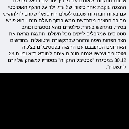
שכונת התקווה" שאותם אני מדריך יחד עם דניאל מורשת.
ההצגה עוקבת אחר סיפורו של עדי, ילד על הרצף האוטיסטי
עם בעיות חברתיות שנכנס לעולם הוירטואלי שגורם לו להרגיש
מחובר.ההצגה מתרחשת ממש בתוך העולם הזה - הוא פוגש
בסירי, מתחפש בעזרת פילטרים מהאינסטגרם וכותב
סטטוסים שמקבלים לייקים מכל העולם. ההצגה מראה את
הצד הפחות היפה והזוהר שבתקשורת וירטואלית. בחודשים
האחרונים הסתובבנו עם ההצגה בפסטיבלים בצ'כיה
ואוסטריה ועכשיו אנחנו חוזרים איתה לצוותא ת"א ובין ה23-
30.12 במסגרת "פסטיבל התקווה" בסטודיו למשחק של יורם
לוינשטיין".