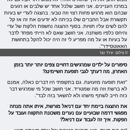
במרכז העניינים. אני חושב שלכל אחד יש שלבים או רגעים
שבהם הוא מרגיש פחות רצוי וזה טבעי. בהצגה לעדי יש בעיות
תקשורת אבל החברים שלו בכיתה לא יודעים את זה אז קל
להם לשים עליו תוויות. בסוף ההצגה נחשפת הלקות של עדי
והיחס כלפיו משתנה. אני חושב שאם לא הייתי מפחד לדבר
על בעיות או על מה מפריע לי זה היה יכול להקל בתחושת
האאוטסיידר".
© צילום: עירד נצר
סיפורים על ילדים שמרגישים דחויים צפים יותר יותר בזמן
האחרון, מה דעתך לגבי תופעת השיימינג?
"זאת תופעה מזעזעת. גם בתקופתי היו דברים כאלה, אמנם
לא ברשת וזה מה שמטריד. אני חושב שכל מי שמרגיש דבר
כזה חייב לשתף מישהו ולא להשאר בזה לבד".
את ההצגה ביימת יחד עם דניאל מורשת, איתו אתה מנחה
מפגשי דרמה שבועיים עם נערים משכונת התקווה ועובד על
הפקות. איך זה לעבוד עם דניאל?