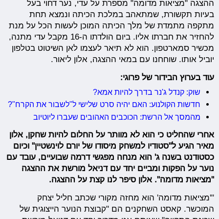
ההצגה "מציאות מדומה" מספרת על עדי, נער דחוי בעל
בעיות תקשורת, שמתאהב במלכת הכיתה ונמצא תחת
מתקפה מתמדת של מלך הכיתה המוכן לעשות הכל על מנת
להחזיר את חברתו אליו. ביום הולדתו ה-16 מקבל עדי מתנה,
מכשיר סמארטפון. הוא לא תיאר לעצמו לאן השיטוט בטלפון
יוביל אותו. שוחחנו עם במאי ההצגה, אלון ליאור.
עוד בערוץ הבידור של פרוגי:
שוק: קנדל ג'נר בדרך להיות אמא?
חדשות הקולנוע: האם יהיה סרט שלישי ל"לשבור את הקרח"?
מהמסך אל הרשת: הכוכבים האהובים שעברו ליוטיוב
אחרי שהחליט כי הוא לא מוותר על החלום להיות שחקן, אלון
מאיר הגיע ל"סטודיו למשחק מיסודו של יורם לוינשטיין" וכיום
כסטודנט בשנה ג' הוא מנחה מפגשי דרמה שבועיים, עובד עם
נוער על הפקות ומביים יחד עם דניאל מורשת את ההצגה
"מציאות מדומה". אלון סיפר לנו קצת על ההצגה.
"'מציאות מדומה' הוא מחזה מקורי שכתב חליל יצחק
המוכשר. קאסט השחקנים הם "קבוצת הנוער הייצוגית של