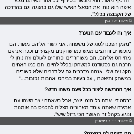
"זה כיף מאוד. הוא מוכשר בטירוף וכל אחד מאיתנו מצא
איפה הוא נותן את הטאצ' האישי שלו גם בהצגה וגם בהדרכה
של הקבוצה בכלל".
© צילום: אור גפן
איך זה לעבוד עם הנוער?
"מזמן הפכנו לסוג של משפחה, אני קשור אליהם מאוד. הם
מוכשרים וחרוצים ממש כמו שחקנים מקצועיים וככה אני גם
מתייחס אליהם. הם משוחררים ופתוחים לעולם וזה נותן לי
הרבה גם כסטודנט למשחק ובכלל לחיים. הם כמו האחים
הקטנים שלי. אנחנו מדברים גם על דברים שלא קשורים
במשחק ותיאטרון, על בעיות בביהס ואהבות נכזבות..."
איך ההרגשה ליצור בכל פעם משהו חדש?
"בסטודיו אתה כל הזמן יוצר, אבל כשאתה יוצר משהו עם
אמירה שאתה עומד מאחוריה מצליח להכניס בה אומנות
ונוגע בקהל זה האושר הכי גדול שיש".
© צילום: רדי רובינשטיין
מה מצפה לנו בהצגה?