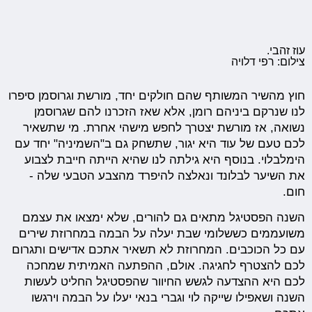
עוז זהבי.
צילום: רפי דלויה
חוץ מהשיר המשותף שהם חולקים יחד, מורשת וגרוסמן סיפרו
לנו שנרקם ביניהם רומן, אלא שאז הזכרנו להם שגרוסמן
נשואה, אז מורשת יצטרך לחפש מישהי אחרת. מי שתשאיר
לכם טעם של עוד היא יגור, שתשחק גם ב"השמיניה" יחד עם
הימלבלוי. בנוסף היא גילתה לנו שהיא הייתה חייבת לצבוע
את השיער לבלונד ונאלצה להיפרד מהצבע הטבעי שלה -
חום.
השנה הפסטיגל מתאים גם להורים, שלא ימצאו את עצמם
משועממים כששלומי שבת יעלה על הבמה במחרוזת שירים
עם כל הכוכבים. המחרוזת לא תשאיר אתכם אדישים ותגרום
לכם להצטרף לחגיגה. אולם, ההפתעה האמיתית שמחכה
לכם היא ההצדעה לגשש החיוור שהפסטיגל החליט לעשות
השנה ושאפילו שייקה לוי וגברי בנאי יעלו על הבמה וירגשו