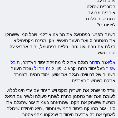
פרטים על
הכוכבים שכולנו
אוהבים וגם עד
כמה שווה ללכת
לצפות בו?
השנה תפגשו בפסטיגל את מריאנו אידלמן ויובל סמו שישחקו
את מאסטר X ואת העוזר האישי, זיק. מרינה מקסימיליאן
תגלם את נובה ועוז זהבי, פליים בפסטיגל, יהיה אחראי על
יסוד האש.
אליאנה תדהר
תגלם את לילי מחזיקת יסוד האדמה,
תובל
שפיר
בעל יסוד הרוח יקרא טייפון,
לינה מח'ול
(זוכת העונה
השנייה של דה וויס) תגלם את אושן- יסוד המים ותצמרר
אתכם כשתשיר בערבית.
עודד פז ישחק את השרירן בוקס וישיר יחד עם עדי הימלבלוי.
לעומת זאת אור גרוסמן בחרה לשתף פעולה ולשיר עם דניאל
מורשת שישחק את מקס, שמתאהב בעמית יגור שתגלם את
סונו. יגור מחזיקה ביסוד החמישי והסודי, היא היחידה שיכולה
לאסוף את כל ארבעת היסודות שנלקחו מהמאסטר.