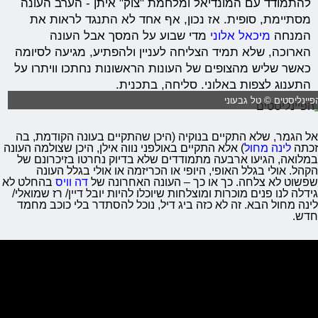
להתמודד עם המונדיאל ומלחמת "צוק" איתן - הערב העונה
מסתיימת, סופית. אז נכון, אף אחד לא התנגד לראות את
המנחה
מיכאל אלוני
מדי שבוע על המסך אבל העונה
הארוכה, שלא תמיד הצליחה לעניין ולהפתיע, מגיעה לסיומה
כאשר שליש מהצופים של העונות הראשונות נחתכו וויתרו על
התענוג לצפות באלוני. סליחה, בתכנית.
פיינליסטים © טל גבעוני
אל הגמר, שלא התקיים בנוקיה (היכן שהתקיים בעונה הקודמת, בה
זכתה
לינה מחול
) אלא התקיים באולפני נווה אילן, היכן שצולמה העונה
במלואה, הגיעו ארבעה מתמודדים שלא בדיוק נחרטו בזיכרונם של
הקהל. אולי בגלל האופי, היופי או הכריזמה או אולי בגלל העונה
שפשוט לא צלחה. כך או כך – העונה האחרונה של
דה וויס
בהחלט לא
גידלה לנו פנים מוכרות ומוצלחות שיוכלו להיות יובל דיין/ רז שמואלי/
לינה מחול הבא. זה לא כזה ביג דיל, נוכל להסתדר בלי כוכב מחמד
חדש.