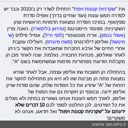
את "
שקרניות קטנות ויפות
" התחילו לשדר רק ב/2010 וכבר יש
לסדרה חמש עונות (ועוד שתיים בדרך) ואפילו סדרת
ספין/אוף. במרכז הסדרה נמצאות הדמויות הראשיות שהן
השקרניות: ספנסר הייסטינגס (
טרויאן בליסאריו
), האנה מרין
(
אשלי בנסון
), אריה מונטגומרי (
לוסי הייל
), אמילי פילדס (
שי
מיטשל
) ואליסון דילורנטיס (
סשה פיטרס
). העלילה עוקבת
אחרי החיים של ארבע החברות שמאבדות את הקשר ביניהן
לאחר שאליסון, מנהיגת החבורה, נעלמת. שנה לאחר מכן הן
מקבלות הודעות מסתוריות מדמות שמשתמשת בשם "A".
בהתחלה הן חושבות שזו אליסון עצמה, אבל לאחר שהיא
נמצאת מתה הן מבינות שזו לא היא והן מתחילות לחקור את
הזהות של "A" שיודע את כל הסודות שלהן, שהם סודות שרק
אליסון ידעה, ובנוסף הן חוקרות גם את המוות של
אליסון. לאורך חמש העונות אנחנו נשארים במתח ולא מגלים
את כל הפרטים, לכן החלטנו לספר לכם
10 דברים שלא
ידעתם על "שקרניות קטנות ויפות"
ואל תדאגו, אנחנו לא
משקרים!
© צילום מסך מהיוטיוב