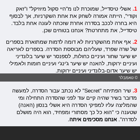
1.
אשלי טיסדייל, שמוכרת לנו מ"היי סקול מיוזיקל" ו"זאק
וקודי", הייתה אמורה לשחק את אחת השקרניות, אך לבסוף
היא בחרה לככב בסדרה אחרת שזכתה לעונה אחת בלבד.
טיסדייל, את מתחרטת? אנחנו בטוחים שכן.
2.
אף אחת מהשקרניות לא דומה לדמות שמתוארת בספרים
של שרה שפרד, שעליהם מבוססת הסדרה. בספרים לאריאה
יש שיער שחור ועיניים כחולות, לספנסר יש שיער בלונדיני
ועיניים ירוקות, להאנה יש שיער ג'ינג'י ועיניים חומות ולאמילי
יש שיער אדום-בלונדיני ועיניים ירוקות.
© טאמבלר
3.
שיר הפתיחה "Secret" לא נכתב עבור הסדרה, למעשה
מדובר בשיר שהיה קיים עוד לפני שהסדרה התחילה ומי
שהמליצה עליו למפיקי הסדרה היא אשלי בנסון (האנה)
שטענה כי "הוא כל כך מסתורי ומפחיד, הוא היה מושלם
לסדרה".
אנחנו מסכימים איתה
.