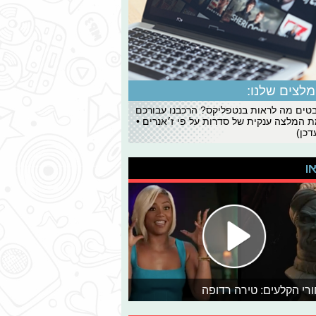
לצים שלנו:
ים מה לראות בנטפליקס? הרכבנו עבורכם
 המלצה ענקית של סדרות על פי ז׳אנרים •
כן)
או
רי הקלעים: טירה רדופה