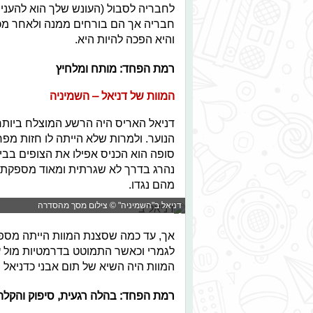
לחבריה לסבול (העונש שלך הוא להעניש)
חבריה אך הם בורחים ממנה ולאחר מ
והיא הפכה להיות היא.
רמת הפחד: מותח ומלחיץ
המוות של דניאל – השמיניה
דניאל האריס היה הרשע המוצלח ביות
הנוער. ולמרות שלא הייתה לו חזות מפ
נהרג בדרך לא שגרתית ומאוד מספק
מהם נגדו.
דניאל ב"השמיניה" © צילום מסך מהסדרה
אך, עד כמה שסצנת המוות הייתה מספק
לגמרי וכאשר התמוטט בדרמטיות מול עיני
המוות היה השיא של תום אבני כדניאל 
רמת הפחד: בהלה רגעית, סיפוק והקלה