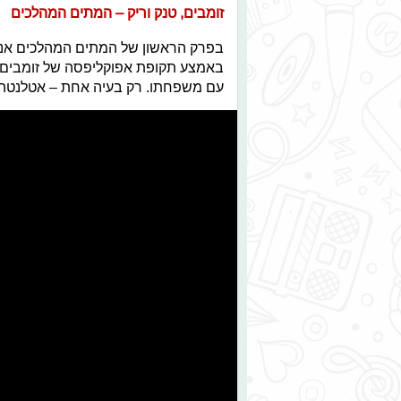
זומבים, טנק וריק – המתים המהלכים
בפרק הראשון של המתים המהלכים אנח
באמצע תקופת אפוקליפסה של זומבים ה
עם משפחתו. רק בעיה אחת – אטלנטה ה