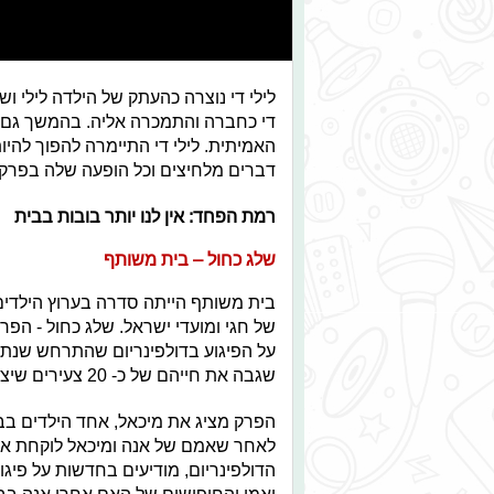
לילי די נוצרה כהעתק של הילדה לילי וש
די כחברה והתמכרה אליה. בהמשך גם 
האמיתית. לילי די התיימרה להפוך לה
דברים מלחיצים וכל הופעה שלה בפרק 
רמת הפחד: אין לנו יותר בובות בבית
שלג כחול – בית משותף
בית משותף הייתה סדרה בערוץ הילדים
של חגי ומועדי ישראל. שלג כחול - הפרק
שגבה את חייהם של כ- 20 צעירים שיצאו לבלות במועדון הדולפינריום, רובם מהעדה הרוסית.
הפרק מציג את מיכאל, אחד הילדים בב
לאחר שאמם של אנה ומיכאל לוקחת את
הדולפינריום, מודיעים בחדשות על פיג