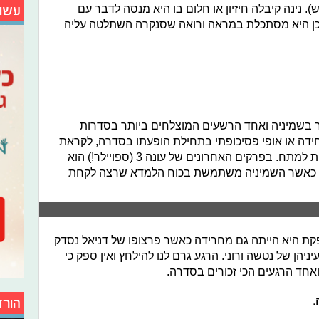
. נינה קיבלה חיזיון או חלום בו היא מנסה לדבר עם
עשו
כן היא מסתכלת במראה ורואה שסנקרה השתלטה עליה
ר בשמיניה ואחד הרשעים המוצלחים ביותר בסדרות
חידה או אופי פסיכופתי בתחילת הופעתו בסדרה, לקראת
סופה הוא הכניס אפילו את הצופים בבית למתח. בפרקים האחרונים של עונה 3 (ספויילר!) הוא
ת כאשר השמיניה משתמשת בכוח הלמדא שרצה לקחת
ת היא הייתה גם מחרידה כאשר פרצופו של דניאל נסדק
הן של נטשה ורוני. הרגע גרם לנו להילחץ ואין ספק כי
ואחד הרגעים הכי זכורים בסדרה.
.
הורד