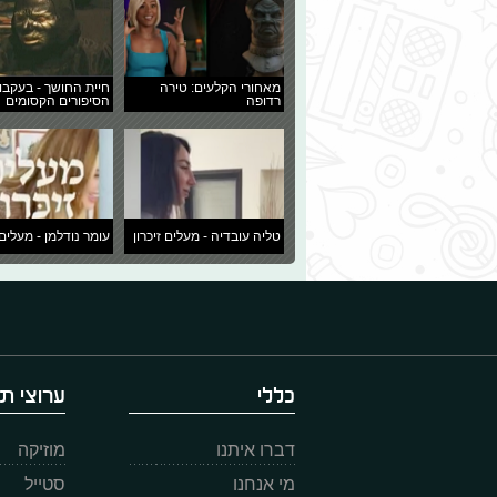
מאחורי הקלעים: טירה
חיית החושך - בעקבו
רדופה
הסיפורים הקסומים
טליה עובדיה - מעלים זיכרון
עומר נודלמן - מעלים 
כללי
ערוצי תו
דברו איתנו
מוזיקה
מי אנחנו
סטייל