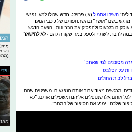
דולים"
השיקו אתמול
(א') פרויקט חדש שכולו למען נפגעי
יר מרגש בשם "אושר" ובהשתתפותם של כוכבי הנוער
 עוסקים בלכעוס ולהפסיק את הבריונות - הפעם הדגש
 במה לדבר, לשתף ולטפל במה שקורה להם -
לא להישאר
המומ
מתלבט
רשימת
(מתעד
מרה מסוכנים למי שאתם"
ווידי
ויות על הסלבס
בהל לבית החולים
חדים ומרגשים מאוד עבור אותם הנפגעים. משפטים שהם
לכל אותם אלו שנטפלים אליהם ומשפילים אותם. "לא
סיפור שלכם - ימנע את הסיפור של המחר".
מאחו