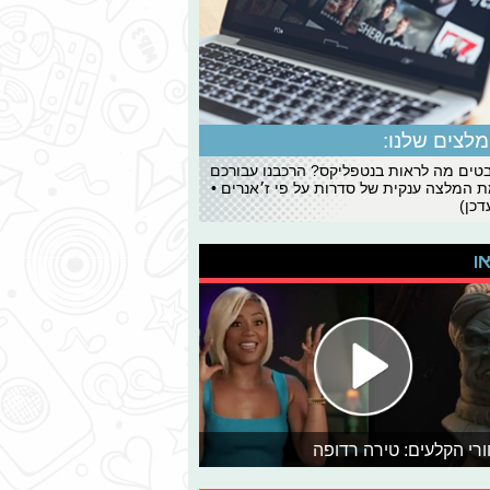
לצים שלנו:
ים מה לראות בנטפליקס? הרכבנו עבורכם
 המלצה ענקית של סדרות על פי ז׳אנרים •
כן)
או
רי הקלעים: טירה רדופה