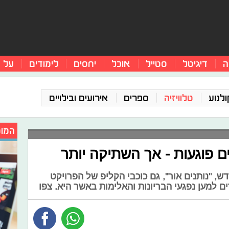
ה
דיגיטל
סטייל
אוכל
יחסים
לימודים
על 
ולנוע
טלוויזיה
ספרים
אירועים ובילויים
המומ
ם פוגעות - אך השתיקה יותר
 "נותנים אור", גם כוכבי הקליפ של הפרויקט
 למען נפגעי הבריונות והאלימות באשר היא. צפו