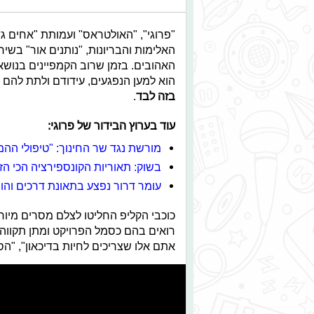
"פרוגי", "האולטראס" ועמותת "אחים ג
האלימות והבריונות, "נותנים אור" בש
האהובים. בזמן שרוב הקמפיינים בנושא
הוא למען הנפגעים, עידודם ולתת להם
בזה לבד
.
עוד בערוץ הבידור של פרוגי:
מורשת נגד שר החינוך: "טיפולי הה
בשוק: תאוריות הקונספירציה הכי הז
עומר דרור נפצע בתאונת דרכים והו
כוכבי הקליפ החליטו לצלם מסרים מיו
רואים בהם כסמל הפרויקט ומתן תקווה 
אתם אלו שצריכים לחיות בדיכאון", "ה