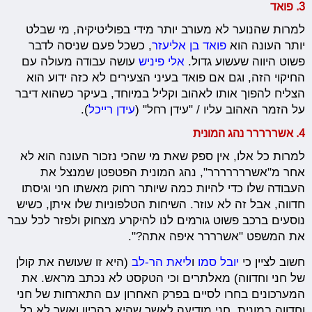
3. פואד
למרות שהנוער לא מעורב יותר מידי בפוליטיקיה, מי שבלט
יותר העונה הוא
פואד בן אליעזר
, כשכל פעם שניסה לדבר
פשוט היווה שעשוע גדול.
אלי פיניש
עושה עבודה מעולה עם
החיקוי הזה, וגם אם פואד בעיני הצעירים לא כזה ידוע הוא
הצליח להפוך אותו לאהוב וקליל במיוחד, בעיקר כשהוא דיבר
על הזמר האהוב עליו / "עידן רחל" (
עידן רייכל
).
4. אשררררר נהג המונית
למרות כל אלו, אין ספק שאת מי שהכי נזכור העונה הוא לא
אחר מ"אשררררררר", נהג המונית הפטפטן שמנצל את
העבודה שלו כדי להיות כמה שיותר רחוק מאשתו חני וגיסתו
חדווה, אבל זה לא עוזר. השיחות הטלפוניות שלו איתן, כשיש
נוסעים ברכב פשוט גורמים לנו להיקרע מצחוק ולפזר לכל עבר
את המשפט "אשרררר איפה אתה?".
חשוב לציין כי
יובל סמו
ו
ליאת הר-לב
(היא זו שעושה את קולן
של חני וחדווה) מאלתרים וכי הטקסט לא נכתב מראש. את
המערכונים בחרו לסיים בפרק האחרון עם התארחות של חני
וחדווה במונית, חני מודיעה לאשר שהיא בהריון ואשר לא כל