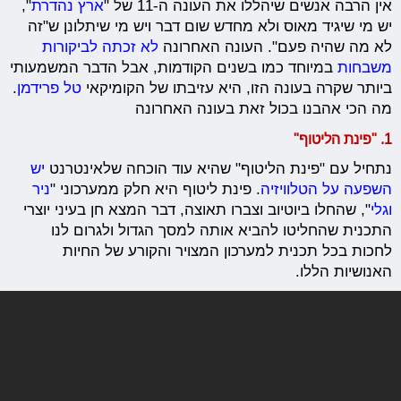
אין הרבה אנשים שיהללו את העונה ה-11 של "
ארץ נהדרת
",
יש מי שיגיד מאוס ולא מחדש שום דבר ויש מי שיתלונן ש"זה
לא מה שהיה פעם". העונה האחרונה
לא זכתה לביקורות
משבחות
במיוחד כמו בשנים הקודמות, אבל הדבר המשמעותי
ביותר שקרה בעונה הזו, היא עזיבתו של הקומיקאי
טל פרידמן
.
מה הכי אהבנו בכול זאת בעונה האחרונה
1. "פינת הליטוף"
נתחיל עם "פינת הליטוף" שהיא עוד הוכחה שלאינטרנט
יש
השפעה על הטלוויזיה
. פינת ליטוף היא חלק ממערכוני "
ניר
וגלי
", שהחלו ביוטיוב וצברו תאוצה, דבר המצא חן בעיני יוצרי
התכנית שהחליטו להביא אותה למסך הגדול ולגרום לנו
לחכות בכל תכנית למערכון המצויר והקורע של החיות
האנושיות הללו.