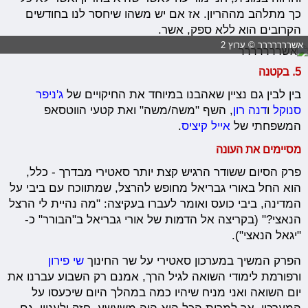
כך מתלהב מההריון. אז אם יש משהו שיחסר לנו בחודשים
הקרובים הוא ללא ספק, אשר.
אשררררררר © ערוץ 2
5. בקטנה
בין לבין גם נציין שאהבנו במיוחד את החיקויים של
ג'ניפר
סנוקל
ו
דנה רון
, השף "משה/משה" ואת קטעי הווטסאפ
המשפחתי של
אייל קיציס
.
מסיימים את העונה
פרק הסיום ששודר הרגיש קצת יותר סאטירי מבדרך - כלל,
הוא החל באורי גבריאל מחופש להרצל, שמתווכח עם ביבי על
המדינה, ביבי כועס ואומר לעברו בעקיצה: "מה נהיית לי הרצל
הנאצי?" (בקריצה אל הדמות של אורי גבריאל ב"הבורר" כ-
"יגאל הנאצי").
הפרק המשיך במערכון סאטירי על שר החינוך
שי פירון
ורפורמת לימודי השואה לגיל הרך, אמנם רק השבוע עברנו את
יום השואה ואני מניח שיהיו כמה במהלך היום שיכעסו על