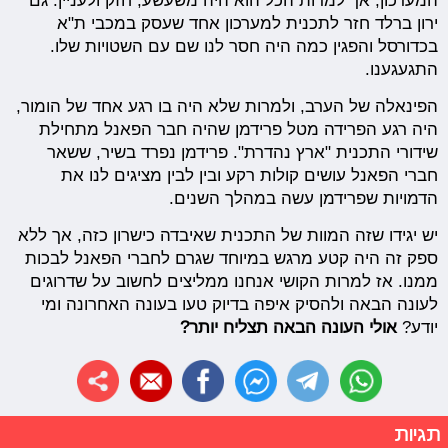
המערכון, אך למרות הכל הוא היה משעשע, חזק ולעניין. גם
ירון ברלד חזר לתכנית למערכון אחד שעסק במכבי ת"א
בכדורסל והפגין כמה היה חסר לנו שם עם השטויות שלו.
התגעגענו.
הפינאלה של הערב, ולמרות שלא היה בו רגע אחד של הומור,
היה רגע הפרידה מטל פרידמן שהיה חבר הפאנל מתחילת
שידורי התכנית "ארץ נהדרת". פרידמן נפרד בשיר, ששאר
חברי הפאנל עושים קולות רקע ובין לבין מציגים לנו את
הדמויות שפרידמן עשה במהלך השנים.
יש יגידו שזה המוות של התכנית שאיבדה כישרון כזה, אך ללא
ספק זה היה קטע מרגש במיוחד שגרם לחברי הפאנל לבכות
ממנו. אז למרות הקושי אנחנו ממליצים לחשוב על שדרוגים
לעונה הבאה ולהסיק איפה בדיוק טעו בעונה האחרונה ומי
יודע?
אולי העונה הבאה תצליח יותר?
תגיות