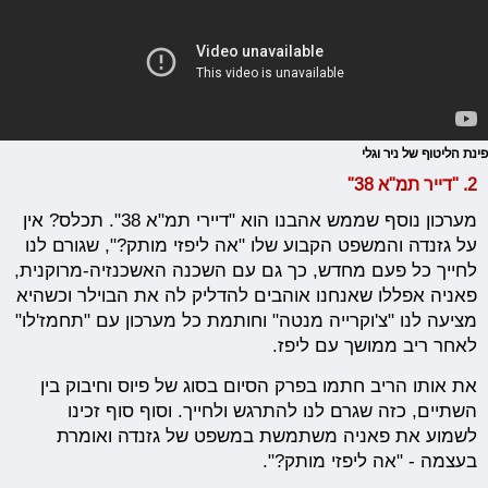
פינת הליטוף של ניר וגלי
2. "דייר תמ"א 38"
מערכון נוסף שממש אהבנו הוא "דיירי תמ"א 38". תכלס? אין
על גזנדה והמשפט הקבוע שלו "אה ליפזי מותק?", שגורם לנו
לחייך כל פעם מחדש, כך גם עם השכנה האשכנזיה-מרוקנית,
פאניה אפללו שאנחנו אוהבים להדליק לה את הבוילר וכשהיא
מציעה לנו "צ'וקרייה מנטה" וחותמת כל מערכון עם "תחמז'לו"
לאחר ריב ממושך עם ליפז.
את אותו הריב חתמו בפרק הסיום בסוג של פיוס וחיבוק בין
השתיים, כזה שגרם לנו להתרגש ולחייך. וסוף סוף זכינו
לשמוע את פאניה משתמשת במשפט של גזנדה ואומרת
בעצמה - "אה ליפזי מותק?".