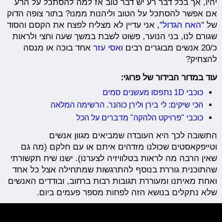
יהיו, אך בכל דבר רע יש דבר טוב אז למה להסתכל על הרע
אם אפשר להסתכל על הטוב וליהנות ממנו? בתור צופה הדוק
של "
האח הגדול
", אני עדיין לא מצליח לפצח את הקסם והסוד
שגורם לנו, בני הנוער, פשוט לשבת במשך שעה וחצי ולראות
כ/20 אנשים מבוגרים רבים ו
אסי עזר
אחד בוכה או מנסה
להצחיק?
עוד במדור הבידור של פרוגי:
כוכבי 1D נתפסו מעשנים סמים
הכי שיקים: לי בירן ולירן כוהנר. הרשימה המלאה
כוכבי "פרויקט הלהקה" מדברים על הכל
התשובה לכך היא העובדה שמביאים מגוון אנשים
וטייפקאסטים שכולנו מזדהים איתם או עם חלקם (מה גם
שאין הרבה מה לראות בטלוויזיה לצערנו). ישנו שיח תקשורתי
שהתוכנית גוררת בנוסף להתרגשות שמתחילה אצל כל אחד
ואחת מאיתנו ומעוררת תגובות רבות ברחוב, ובודדים האנשים
שלא נתקלים בנושא הזה לפחות מספר פעמים ביום.