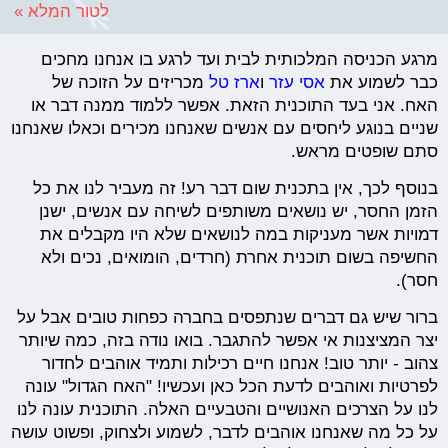
לטור המלא »
מרגע הכניסה המלכותית לבית ועד לרגע בו אנחנו מחכים
כבר לשמוע את
אסי עזר
ו
ארז טל
מכריזים על הזוכה של
האח. אני בעד התוכנית הזאת. אפשר ללמוד ממנה דבר או
שניים בנוגע ליחסים עם אנשים שאנחנו מכירים וכאלו שאנחנו
סתם שופטים מראש.
בנוסף לכך, אין בתכנית שום דבר רע! זה מעביר לנו את כל
הזמן החסר, יש נושאים משותפים לשיחה עם אנשים, ישנן
דמויות אשר מעניקות במה לנושאים שלא היו מקבלים את
החשיפה בשום תוכנית אחרת (חרדים, הומואים, נכים ולא
חסר).
ברור שיש גם דברים שנתפסים בחברה כפחות טובים אבל על
יצר המציצנות אי אפשר להתגבר. בואו נודה בזה, כמה שיותר
צהוב - יותר טוב! אנחנו חיים רכילות ותמיד אוהבים לחדור
לפרטיות ואוהבים לדעת הכל כאן ועכשיו! "האח הגדול" עונה
לנו על הצרכים האנושיים והטבעיים האלה. התוכנית עונה לנו
על כל מה שאנחנו אוהבים לדבר, לשמוע ולצחוק, ופשוט עושה