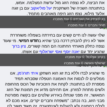
את הביצה, לא נצפה הזוג מול עדשת המצלמה. אמש,
בחתונתה השניה של השחקנית
יעל פוליאקוב
עם בן זוגה
אלעד מילוא, נצפו הזוג היפה מאוהבים מתמיד.
בא להצחיק את האורחים © ענת מוסברג
תורג'י וחברים © ענת מוסברג
שלוי עושה לנו חיים קשים עם בחירתה בשמלה משוחררת
אשר לא ניתן להבחין דרכה בכך שהיא ב
חודש חמישי
. מי שעוד
נצפה כחלק מאורחי החתונה הם המה קשורים,
ציון ברוך
שהגיע יחד עם
יאנה יוסף
ו
אסי ישראלוף
עם אשתו.
בקרוב אצלכם? © ענת מוסברג
ישראלוף והאישה © ענת מוסברג
מי שהגיע לבדו וללא בת זוג הוא השחקן
איתי תורג'מן
, אנו
ממליצים לו לנסות את האמונה הטפלה שסבתא תמיד
מספרת לנו בחתונות: לקחת את הזכוכיות של הכוס מהחופה
ולשים מתחת למזרון. אם תהיתם מדוע אין תמונות של הזוג
המאושר, זה מפני שנתלו באירוע שלטים עם בקשה מפורטת
מבני הזוג, בה נכתב: "משפחה וחברים יקרים, אנא מכם לא
לצלם בחתונה ולא להעלות לאינסטגרם, זה מאוד חשוב לנו