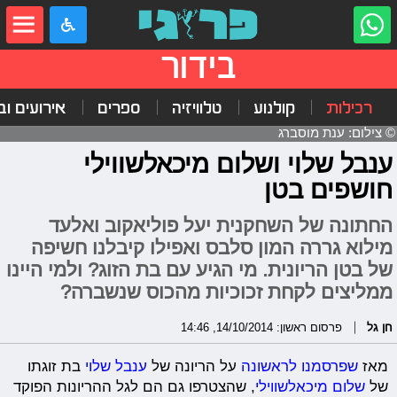
בידור
רכילות
קולנוע
טלוויזיה
ספרים
אירועים ובי
© צילום: ענת מוסברג
ענבל שלוי ושלום מיכאלשווילי
חושפים בטן
החתונה של השחקנית יעל פוליאקוב ואלעד
מילוא גררה המון סלבס ואפילו קיבלנו חשיפה
של בטן הריונית. מי הגיע עם בת הזוג? ולמי היינו
ממליצים לקחת זכוכיות מהכוס שנשברה?
חן גל
פרסום ראשון: 14/10/2014, 14:46
מאז
שפרסמנו לראשונה
על הריונה של
ענבל שלוי
בת זוגתו
של
שלום מיכאלשווילי
, שהצטרפו גם הם לגל ההריונות הפוקד