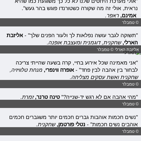
"אולי מערכת היחסים שלנו לא כל כך משוגעת כמו שהיא
נראית, אולי זה מה שקורה כשטורנדו פוגש בהר געש".
אמינם,
ראפר.
© טמבלר
"תשוקה לגבר עושה נפלאות לך ולעור הפנים שלך" -
אליזבת
הארלי,
שחקנית, דוגמנית ומעצבת אופנה.
אליזבת הארלי © טמבלר
"אני מאמינה שכל אירוע בחיי, קרה בשעה שהייתי צריכה
לבחור בין אהבה לבין פחד" -
אופרה ווינפרי,
מנחת טלוויזיה,
שחקנית ואשת עסקים מצליחה.
© טמבלר
"מהי אהבה אם לא רגש יד-שנייה?"
טינה טרנר,
זמרת.
© טמבלר
"נשים חכמות אוהבות גברים חכמים יותר משגברים חכמים
אוהבים נשים חכמות" -
נטלי פורטמן,
שחקנית.
© טמבלר