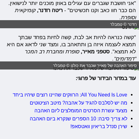
"אני חושבת שגברים עם עגילים באוזן מוכנים יותר לנישואין.
הם כבר חוו כאב וקנו תכשיטים" -
ריטה רודנר,
קומיקאית
וסופרת.
רודנר © טמבלר
"קשה כנראה להיות אב לבת, קשה לחיות בפחד שבתך
תמצא לעצמה איזה בן ותתאהב בו, ומצד שני לדאוג אם היא
לא תמצא".
סטפני מאייר,
סופרת ומחברת רב המכר
"דמדומים".
סיפור האהבה של מאייר שכבר את כולנו © טמבלר
עוד במדור הבידור של פרוגי:
All You Need Is Love: הרווקים שהיינו רוצים שיהיו ביחד
מה יש לסלבס להגיד על אהבה? מיטב הציטוטים
מצעד עשרת הסרטים המומלצים ליום האהבה
לא צריך סיבה: 10 הספרים שנקרא ביום האהבה
שירן סנדל בריאיון וואטסאפ!