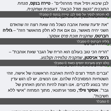
לבן שיבוא ויפיל אותי מהרגליים" -
טיירה בנקס,
מנחת
התוכנית "הטופ מודל הבאה", דוגמנית ושחקנית.
לא חיכתה לנסיך על סוס לבן. טיירה בנקס © טמבלר
"את יודעת שזאת אהבה כשכל מה שאת רוצה זה שהאדם
השני יהיה מאושר, גם אם את לא חלק מהאושר הזה" –
ג'וליה
רוברטס,
שחקנית וזוכת פרס אוסקר.
ג'וליה רוברטס © טמבלר
"הריח הכי טוב בעולם הוא הריח של הגבר שאת אוהבת" –
ג'ניפר אניסטון,
שחקנית טלוויזיה וקולנוע.
כולנו רצינו מערכת יחסים כזאת © טמבלר
"גברים תמיד רוצים להיות האהבה הראשונה של אישה, זוהי
השטחיות המסורבלת שלהם. אנו הנשים, יש לנו רגש עדין
יותר בנוגע לדברים. אנו רוצות להיות הרומן האחרון של
גבר".
אוסקר ווילד,
סופר ועיתונאי, מתוך המחזה "אישי ללא
חשיבות".
© טמבלר