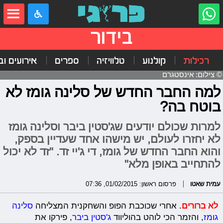
בידור
רכילות
קולנוע
טלוויזיה
ספרים
אירועים ובי
© צילום: אינסטגרם
למה החבר החדש של סלינה גומז לא
בוטח בה?
למרות שכולם יודעים שג'סטין ביבר וסלינה גומז
לא יחזרו לעולם, יש מישהו אחד שעדיין בספק,
והוא החבר החדש של גומז, די ג'יי זד. "זד לא יכול
להתחייב באופן מלא"
עמית שאטו
פרסום ראשון: 01/02/2015, 07:36
לא ברורים
. אחרי שכוכבת הפופ והשחקנית המצליחה
סלינה
גומז
, והזמר הכי לוהט בהוליווד
ג'סטין ביבר
, פירקו את