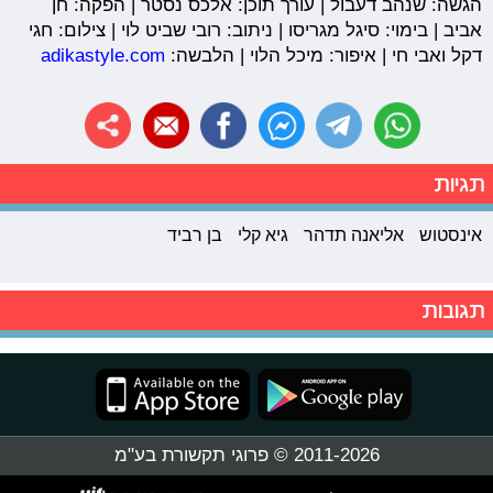
הגשה: שנהב דעבול | עורך תוכן: אלכס נסטר | הפקה: חן
אביב | בימוי: סיגל מגריסו | ניתוב: רובי שביט לוי | צילום: חגי
דקל ואבי חי | איפור: מיכל הלוי | הלבשה:
adikastyle.com
תגיות
אינסטוש
אליאנה תדהר
גיא קלי
בן רביד
תגובות
2011-2026 © פרוגי תקשורת בע"מ