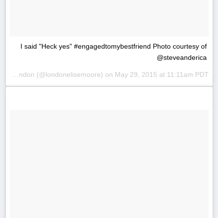
I said "Heck yes" #engagedtomybestfriend Photo courtesy of
@steveanderica
A photo posted by London (@londonelisemoore) on
May 29, 2015 at 11:11am PDT