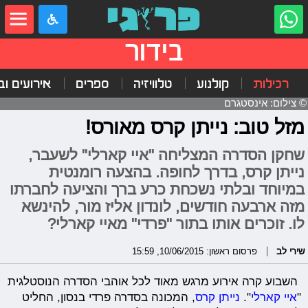
בידור
רכילות
קולנוע
טלוויזיה
ספרים
אירועים ובי
© צילום: אינסטגרם
מזל טוב: נייתן קרס מאורס!
שחקן הסדרה המצליחה "איי קארלי" לשעבר,
נייתן קרס, בדרך לחופה. בהצעה רומנטית
במיוחד ובלתי נשכחת כרע ברך והציעה לחברתו
מזה ארבעה חודשים, לונדון אליז מור, להינשא
לו. זוכרים אותו בתור "פרדי" מאיי קארלי?
שירי לב
פרסום ראשון: 10/06/2015, 15:59
השבוע קרה אירוע מרגש מאוד לכל אוהבי הסדרה הנוסטלגית
"
איי קארלי
".
נייתן קרס
, המכונה בסדרה פרדי בנסון, החליט