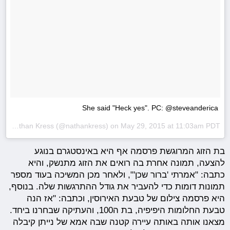
She said "Heck yes". PC: @steveanderica
A photo posted by Nathan Kress (@nathankress) on
May 29, 2015 at 11:03am PDT
בת הזוג המרוגשת פרסמה אף היא באינסטגרם בנוגע
להצעה, תמונה אחרת בה רואים את הזוג מתנשק, והיא
כתבה: "אמרתי 'ברור שכן'", ולאחר מכן המשיכה בעוד מספר
תמונות דומות כדי להעביר את גודל ההתרגשות שלה. בנוסף,
היא פרסמה צילום של טבעת האירוסין, וכתבה: "אז הנה
טבעת החלומות היפיפיה, בת ה100, והעתיקה שבחרנו ביחד.
מצאנו אותה באותה עיירה קטנה שבה אמא של נייתן קיבלה