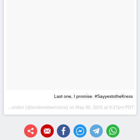
Last one, I promise. #SayyestotheKress
A photo posted by London (@londonelisemoore) on
May 30, 2015 at 9:27pm PDT