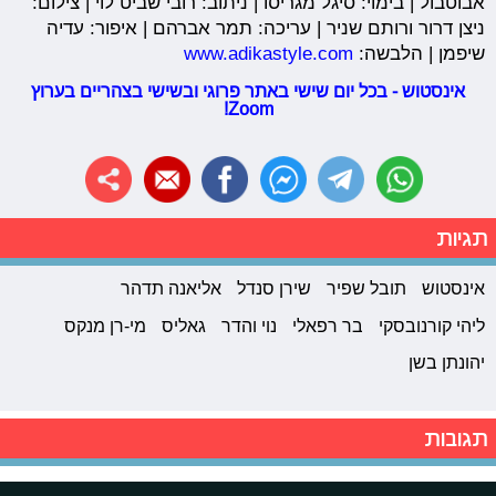
אבוטבול | בימוי: סיגל מגריסו | ניתוב: רובי שביט לוי | צילום:
ניצן דרור ורותם שניר | עריכה: תמר אברהם | איפור: עדיה
שיפמן | הלבשה:
www.adikastyle.com
אינסטוש - בכל יום שישי באתר פרוגי ובשישי בצהריים בערוץ
Zoom!
תגיות
אינסטוש
תובל שפיר
שירן סנדל
אליאנה תדהר
ליהי קורנובסקי
בר רפאלי
נוי והדר
גאליס
מי-רן מנקס
יהונתן בשן
תגובות