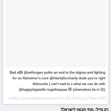
Bad a$$ @sethrogen puttin an end to the stigma and fighting
for an Alzheimer's cure @hilarityforcharity dude you're right
#alzsucks ( can't wait to c what we can do with
@happyhippiefdn togethaaaaa 😻 (shameless tie in 😉)
A photo posted by Miley Cyrus (@mileycyrus) on
Oct 18, 2015 at 12:54am PDT
רק מיילי, מתי תבואי לישראל?