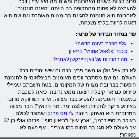
פרובוקציות בשנים האחרונות ומשום מה היא עדיין זוכה
להערצה לא פחות מהתקופה בה הייתה "האנה מונטנה".
לאחרונה היא הוזמנה לחגיגת בר-מצווה מאוחרת וגם שם היא
דאגה להיות בלתי נשכחת.
עוד במדור הבידור של פרוגי:
גליי חוזרת בעונה חדשה?
כוכבי "פלאפל אטומי" בריאיון
מה התכניות של וואן דיירקשן לאחרי?
לא רק אייל גולן או משה פרץ. ככה זה שיש יהודים בכל
העולם, גם שם מסתבר זוכים האומנים הבינלאומיים להזמנת
הופעות בבר ובת מצוות של המקומיים. בטח חשבתם שמיילי
סיירוס כנראה קיבלה הצעה ממש נדיבה, כיאה לכוכבת
במעמדה והסכימה להופיע בבר מצווה, אז זהו שדווקא מדובר
באירוע צדקה לחקירת האלצהיימר. מה הקאץ'? הבר מצווה
המדוברת היא השחקן היהודי
ג'יימס פרנקו
שמוכר לכולם
בעיקר מ"ספיידרמן", "ארץ עוץ" ו"ריאיון סוף". פרנקו אולי בן 37
אך מעולם לא חגג בר מצווה כמו שצריך - אף פעם לא
מאוחר!