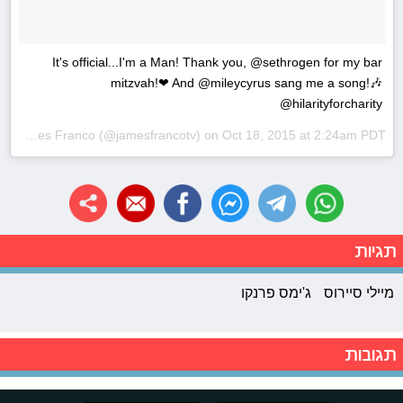
It's official...I'm a Man! Thank you, @sethrogen for my bar
mitzvah!❤ And @mileycyrus sang me a song!🎶
@hilarityforcharity
A photo posted by James Franco (@jamesfrancotv) on
Oct 18, 2015 at 2:24am PDT
תגיות
מיילי סיירוס
ג'ימס פרנקו
תגובות