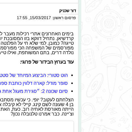
דור שכניק
פרסום ראשון: 15/03/2017, 17:55
בימים האחרונים אתרי רכילות מעבר 
טייגה? כמובן. למי שלא חי על הפלנטה
מפורסמים של המשפחה הכי מפורסמת בע
נולדה דרים, בתם המשותפת, ואילו טייגה
עוד בערוץ הבידור של פרוגי:
הוט סטורי: הביצוע המיוחד של סטטי
סופר מודל: קארה דלווין כותבת ספר
סיום שכונה 2: ״סגירת מעגל אחת גדולה״
הצלחתם לעקוב? יופי. כי עכשיו מסתבכי
בן 4 שעונה לשם קינג. קיילי לא קי
הייתה מאורסת לאחיה רוב. כעת, האתר
וצ'יינה. כבר אמרנו טלנובלה נכון?