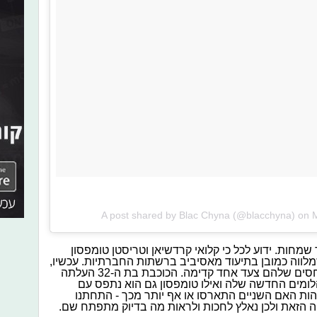
A post shared by Blac Chyna (@blacchyna) on
M
שמחות. ידוע לכל כי קלואי קרדשיאן וטריסטן טומפסון
שמלווה כמובן בתיעוד מאסיביב ברשתות החברתיות. עכשיו,
יש סיכוי שהשניים לקחו את מערכת היחסים שלהם צעד אחד קדימה. הכוכבת בת ה-32 העלתה
ומים החדשה שלה ואילו טומפסון גם הוא נתפס עם
ת האם השניים התארסו או אף יותר מכך - התחתנו
הזאת ולכן נאלץ לחכות ולראות מה בדיוק מתפתח שם.