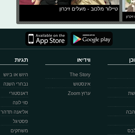
טיילור מלכוב - מעלים זיכרון
זיכרון
כן
ווידיאו
תגיות
The Story
היוש או ביוש
אינסטוש
נבחרי השנה
רשת
ערוץ Zoom
דאנסטורי
סוי לונה
הבה
אליאנה תדהר
פסטיגל
לבס
משחקים