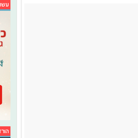
עשו
הורד