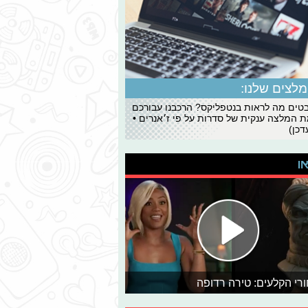
לצים שלנו:
ים מה לראות בנטפליקס? הרכבנו עבורכם
 המלצה ענקית של סדרות על פי ז׳אנרים •
כן)
או
רי הקלעים: טירה רדופה