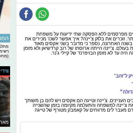
לים מפרסמים ללא הפסקה שתי ידיעות על משפחת
המומ
קרדשיאן. נתחיל דווקא בזו המסובכת יותר. זוכרים את בלtק צ'יינה? איך אפשר לשכו' מכירים את
 בשנה האחרונה, נספר כי מדובר בשני אקסים מאוד
מתלבט
ולם. צ'יינה הייתה ארוסתו של רוב קרדשיאן ולא מזמן
רשימת
 היה עד לא מזמן הבויפרנד של קיילי ג'נר.
(מתעד
ווידי
ק ל"זהב"
ם העניינים. צ'יינה וטייגה הם אקסים ויש להם בן משותך
בלה את צ'יינה למשפחה והתעלמה מקיומה בזמן שהשנייה
ם מעבר לים מדווחים על קאמבק מטורף של טייגה
מאחו