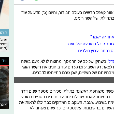
ור קאפל חדשים בעולם הבידור, והיום (ג׳) נודע על עוד
בתחילתו של קשר רומנטי.
המומ
חד זה ייגמר"
מתלבט
 וניב קירל בהופעה של נועה
רשימת
(מתעד
 נבחרי ערוץ הילדים
ווידי
דל
ובשחקן שכיכב על ההמסך ומחוצה לו לא מעט בשנה
ו לצאת רק השבוע וכרגע הם עוד בוחנים את הקשר הזוגי
מבחינתם של השניים, שכן טרם התייחסו לדברים.
ופשה משותפת ראשונה באילת, מכירים מספר שנים דרך
ו במיוחד לאחר שבילו ביחד עם חברים נוספים במופע
ימה בשבוע שעבר. העוקבים האדוקים כבר יכלו לראות את
מאחו
השניים בחשבונות האינסטגרם, כך שהם ואנחנו לא