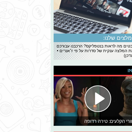
לצים שלנו:
ים מה לראות בנטפליקס? הרכבנו עבורכם
 המלצה ענקית של סדרות על פי ז׳אנרים •
כן)
או
רי הקלעים: טירה רדופה