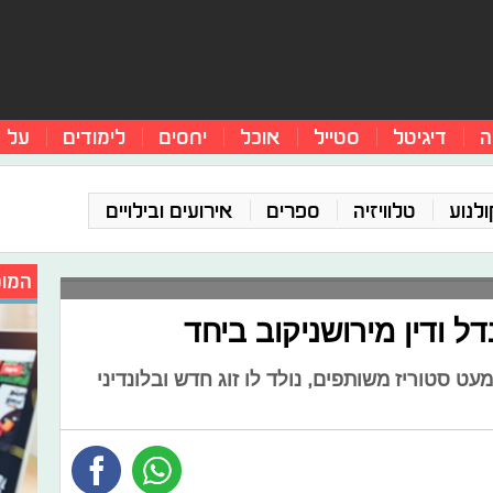
ה
דיגיטל
סטייל
אוכל
יחסים
לימודים
על 
ולנוע
טלוויזיה
ספרים
אירועים ובילויים
המומ
דל ודין מירושניקוב ביחד
ט סטוריז משותפים, נולד לו זוג חדש ובלונדיני