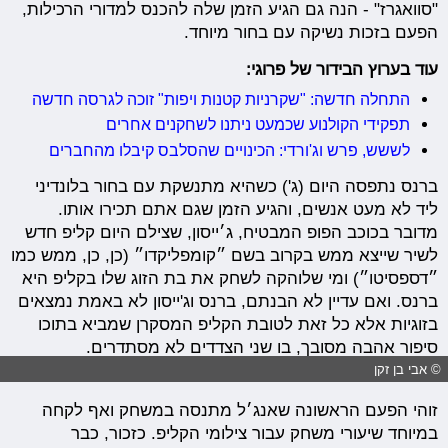
"סוואגרז" - הנה גם הגיע הזמן שלה להכנס למדורי הרכילות,
הפעם בזכות נשיקה עם בחור מיוחד.
עוד בערוץ הבידור של פרוגי:
התחלה חדשה: "שקרניות קטנות ויפות" זוכה לגרסה חדשה
תפקידי הקולנוע שכמעט ניתנו לשחקנים אחרים
לששש, פרש וג'ורדי: הכינויים שהסלבס קיבלו מהחברים
ברנס נתפסה היום (ג') כשהיא מתנשקת עם בחור בלונדיני
ליד לא מעט אנשים, והגיע הזמן שגם אתם תכירו אותו.
מדובר בכוכב הפופ המבטיח, ג׳ייסון, שצילם היום קליפ חדש
לשיר שייצא ממש בקרוב בשם ״קומפליקדו״ (כן, כן, ממש כמו
״דספסיטו״) ומי שלוהקה לשחק את בת הזוג שלו בקליפ היא
ברנס. ואם עדיין לא הבנתם, ברנס וג'ייסון לא באמת נמצאים
בזוגיות אלא כל זאת לטובת הקליפ המסקרן שמביא בתוכו
סיפור אהבה מסובך, בו שני הצדדים לא מסתדרים.
© אבי בן זקן
זוהי הפעם הראשונה שאנג׳ל מתנסה במשחק ואף לקחה
במיוחד שיעורי משחק עבור צילומי הקליפ. כזכור, כבר