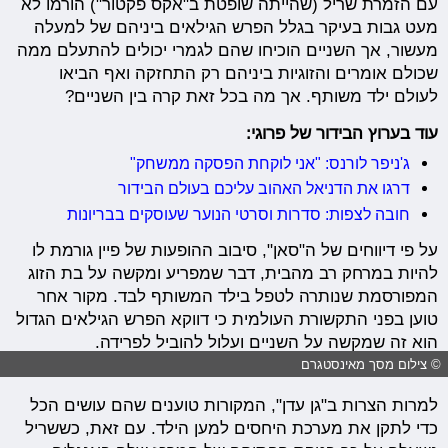
עם הזמרת שריל (שהייתה שופטת ב"אקס פקטור") הורמו לא
מעט גבות בעיקר בגלל הפרש הגילאים ביניהם של למעלה
מעשור, אך השניים הוכיחו שהם לגמרי יכולים להתעלם ממה
שכולם אומרים והזוגיות ביניהם רק התחזקה ואף הביאו
לעולם ילד משותף. אך מה בכל זאת קרה בין השניים?
עוד בערוץ הבידור של פרוגי:
ג'ניפר לורנס: "אני לוקחת הפסקה ממשחק"
דרגו את הדניאל האהוב עליכם בעולם הבידור
חובה לצפות: סדרות וסרטי הנוער שעוסקים בבריונות
על פי דיווחים של ה"סאן", סיבוב ההופעות של פיין גורמת לו
להיות במרחק רב מהבית, דבר שמפריע ומקשה על בת הזוג
המפורסמת שנותרה לטפל בילד המשותף לבד. מקור אחר
טוען בפני התקשורת העולמית כי דווקא הפרש הגילאים הגדול
הוא זה שמקשה על השניים ועלול להוביל לפרידה.
© צילום מסך מאינסטגרם
למרות הצרות ב"גן עדן", המקורות טוענים שהם עושים הכל
כדי לתקן את מערכת היחסים למען הילד. עם זאת, כששריל