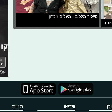
טיילור מלכוב - מעלים זיכרון
זיכרון
כן
ווידיאו
תגיות