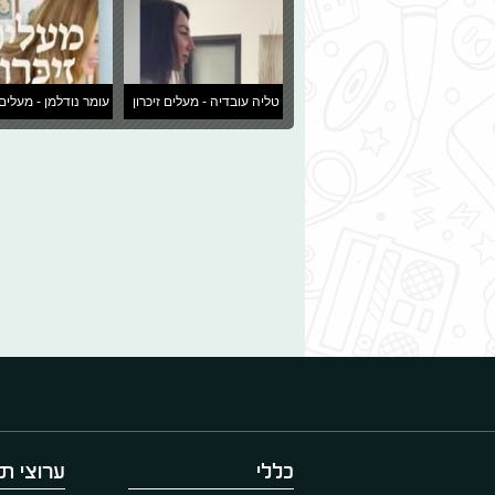
טליה עובדיה - מעלים זיכרון
עומר נודלמן - מעלים 
כללי
ערוצי תו