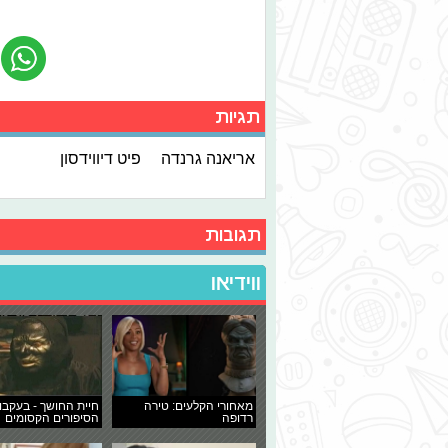
תגיות
אריאנה גרנדה
פיט דיווידסון
תגובות
ווידיאו
מאחורי הקלעים: טירה
חיית החושך - בעקבו
רדופה
הסיפורים הקסומים