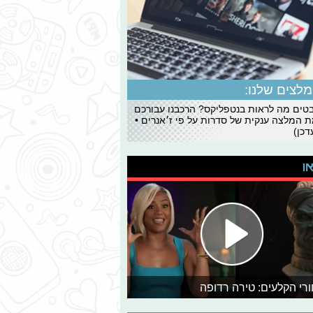
לצים שלנו:
ים מה לראות בנטפליקס? הרכבנו עבורכם
 המלצה ענקית של סדרות על פי ז׳אנרים •
כן)
או
רי הקלעים: טירה רדופה