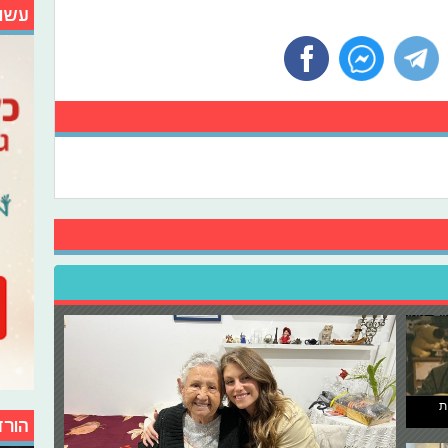
עשו
ת
הורד