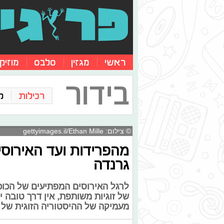
ראשי
מגזין
סלבס
מוזיק
בידור
רכילות
ק
© צילום: gettyimages.il/Ethan Mille
מהפרידות ועד האירוסי
גרנדה
לרגל האירוסים המפתיעים של הכוכב
של זוגיות משותפת, אין דרך טובה
מעמיקה של ההיסטוריה הזוגית של 