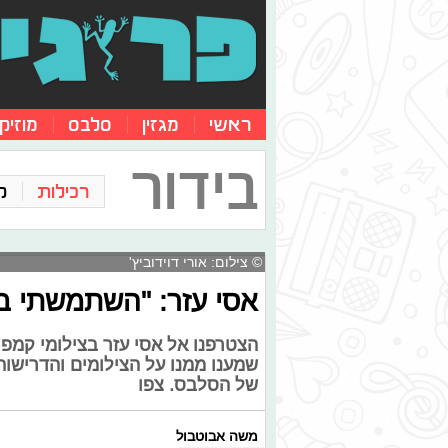
ראשי
מגזין
סלבס
מוזיק
בידור
רכילות
ק
© צילום: אורי דוידוביץ'
אסי עזר: "השתמשתי במ
הצטרפנו אל אסי עזר בצילומי קמפי
שמענו ממנו על הצילומים והדרישות 
של הסלבס. צפו
משה אבוטבול