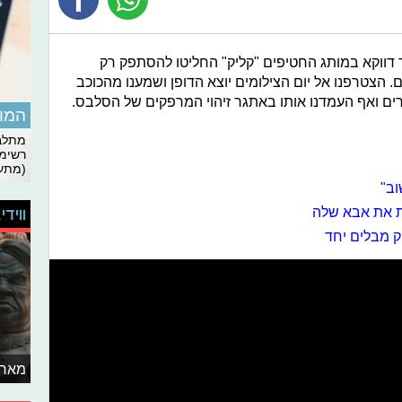
 דווקא במותג החטיפים "קליק" החליטו להסתפק רק
הצטרפנו אל יום הצילומים יוצא הדופן ושמענו מהכוכב
טרים ואף העמדנו אותו באתגר זיהוי המרפקים של הסלבס.
המומ
מתלבט
רשימת
(מתעד
וב"
ת את אבא שלה
ווידי
יק מבלים יחד
מאחו