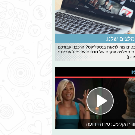
לצים שלנו:
ים מה לראות בנטפליקס? הרכבנו עבורכם
 המלצה ענקית של סדרות על פי ז׳אנרים •
כן)
או
רי הקלעים: טירה רדופה