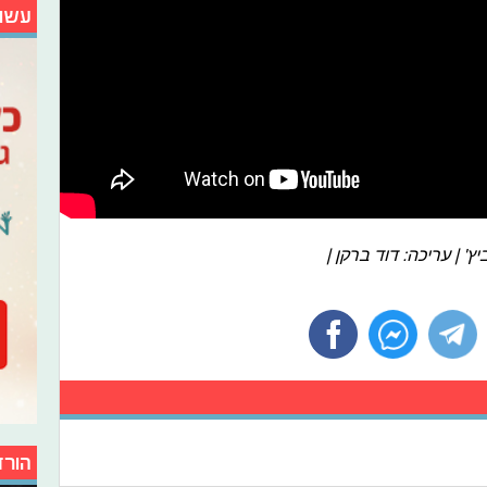
עשו
ץ' | עריכה: דוד ברקן |
הורד