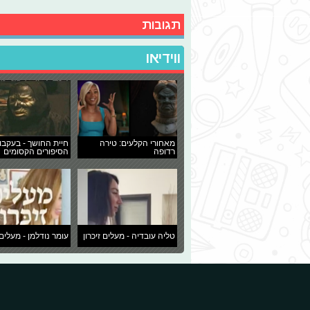
תגובות
ווידיאו
מאחורי הקלעים: טירה
חיית החושך - בעקבו
רדופה
הסיפורים הקסומים
טליה עובדיה - מעלים זיכרון
עומר נודלמן - מעלים 