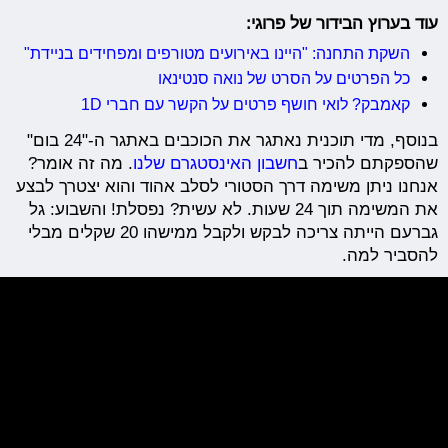
עוד בערוץ הבידור של פרוגי:
השקת התחנה: "היינו באירועים מטורפים ומפחידים בניידת"
כל הפרטים על הסרט של נואה סנטינאו
קאמבק? לואי חושף פרטים על הקשר עם חברי 1D
בנוסף, מדי תוכנית נאתגר את הכוכבים באתגר ה-"24 בום"
שהספקתם להכיר ב
חשבון האינסטגרם שלנו
. מה זה אומר?
אנחנו ניתן משימה דרך הסטורי לסלב אהוד והוא יצטרך לבצע
את המשימה תוך 24 שעות. לא עשית? נפסלת! והשבוע: גל
גברעם הייתה צריכה לבקש ולקבל ממישהו 20 שקלים מבלי
להסביר למה.