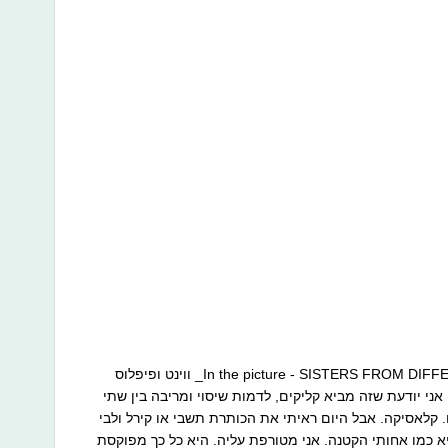
In the picture - SISTERS FROM DIFFERENT MISTERS. I ❤️ you @noakirel_ ווינט ופיפלוס
ני יודעת שזה מביא קליקים, לדמות שיסוי ומריבה בין שתי
ו. קלאסיקה. אבל היום ראיתי את הכותרת תשבי או קירל ולבי
א כמו אחותי הקטנה. אני מטורפת עליה. היא כל כך מפוקסת