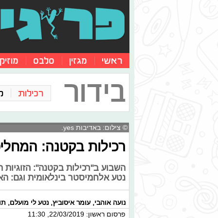
ראשי
מגזין
סלבס
מוזיק
בידור
רכילות
ק
© צילום: באדיבות yes.
רכילות בקטנה: המחליפ
השבוע ב"רכילות בקטנה": הזוגיות
נטע אלחמיסטר בינלאומית וגם: הא
נועה אוהבי
,
עומר איסוביץ
,
נטע לי מועלם
,
תו
פרסום ראשון: 22/03/2019, 11:30