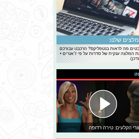
לצים שלנו:
ים מה לראות בנטפליקס? הרכבנו עבורכם
 המלצה ענקית של סדרות על פי ז׳אנרים •
כן)
או
רי הקלעים: טירה רדופה