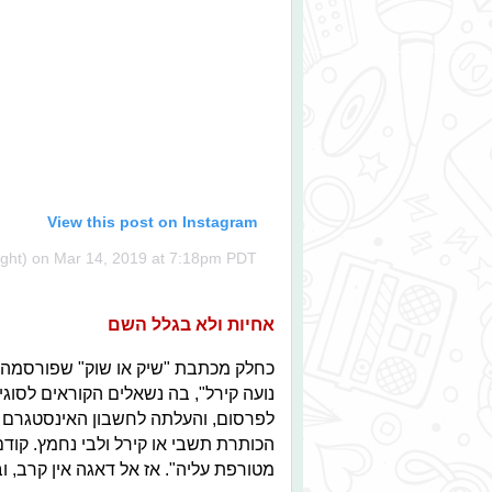
View this post on Instagram
on
Mar 14, 2019 at 7:18pm PDT
אחיות ולא בגלל השם
כחלק מכתבת "שיק או שוק" שפורסמה ב-Pplus פורסמה הכותר
נועה קירל",
בה נשאלים הקוראים לסוגי
לפרסום, והעלתה לחשבון האינסטגרם 
הכותרת תשבי או קירל ולבי נחמץ. קודם
מטורפת עליה
". אז אל דאגה אין קרב, 