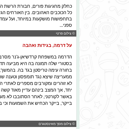
כחלק מחגיגות פורים, חבורת הרשת הח
כל הכוכבים האהובים. בין האורחים הגיעו: 
בתחפושות מושקעות במיוחד, ועל עמדת 
ספני...
© צילום פרטי
על דרמה, בגידות ואהבה
הדרמה במשפחת קרדשיאן-ג'נר מסרבת
בסטורי שלה תמונה בה היא מביעה ת
בחורה עימה טריסטן בגד בה. בהמשך, 
ממעריצה שיצא נגד תומפסון וטענה שהוא 
לא זוהרים ומקורבים מספרים לאתרי הרכ
יחד, אך המצב בינהם עדיין מאוד קשה 
באשר לקורטני, לאחר הסתובבו לא מעט 
בייקר, בייקר הכחיש את השמועות וכי ב
© צילום מסך מאינסטגרם