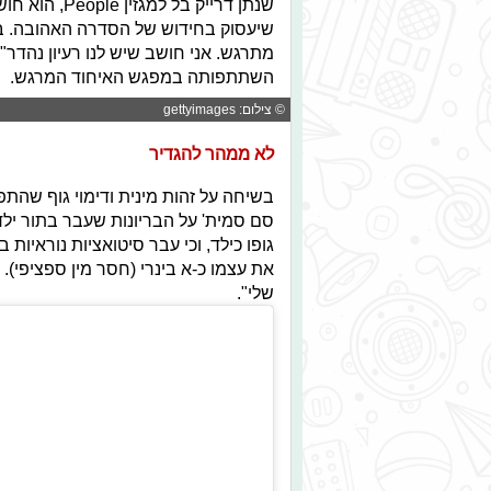
שנתן דרייק ב
שיעסוק בחידוש של הסדרה האהובה. בעו
מתרגש. אני חושב שיש לנו רעיון נהדר"
השתתפותה במפגש האיחוד המרגש.
© צילום: gettyimages
לא ממהר להגדיר
בשיחה על זהות מינית ודימוי גוף שה
סם סמית' על הבריונות שעבר בתור ילד
גופו כילד, וכי עבר סיטואציות נוראיות
את עצמו כ-א בינרי (חסר מין ספציפי)
שלי".