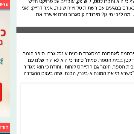
ל למגזין People, הוא חושף כי הוא וחברו לסט, ג'וש פק, עובדים על פרויקט חדש
עשו
דם במגעים עם רשתות טלוויזיה שונות, אמר דרייק: "אני
. ומה לגבי מייגן? מירנדה קוסגרוב טרם אישרה את
תפרסמה לאחרונה במסגרת תוכנית אינסטגרם, סיפר הזמר
 קטן בבית הספר. סמית' סיפר כי הוא לא היה שלם עם
 בבית הספר. הזמר גם התייחס לזהותו, והודה כי הוא מגדיר
. "כשראיתי את המונח א-בינרי, הבנתי שזה בעצם ההגדרה
הורד