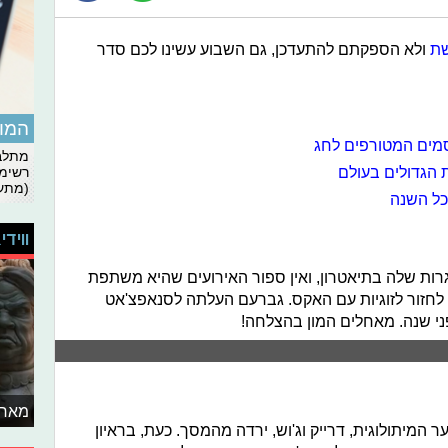
שת
ולא הספקתם להתעדכן, גם השבוע עשינו לכם סדר
המומ
סמים המטורפים לחג
מתלבט
 הגדולים בעולם
רשימת
(מתעד
ל השנה
ווידי
רות שלה בתיאטרון, ואין ספור האירועים שהיא משתפת
 לחזור לזוגיות עם האקס. גברעם העלתה לסנאפצ'אט
פני שנה. מאחלים המון בהצלחה!
מאחו
 הנוער המיתולוגית, דרייק וג'וש, ירדה מהמסך. כעת, בראיון