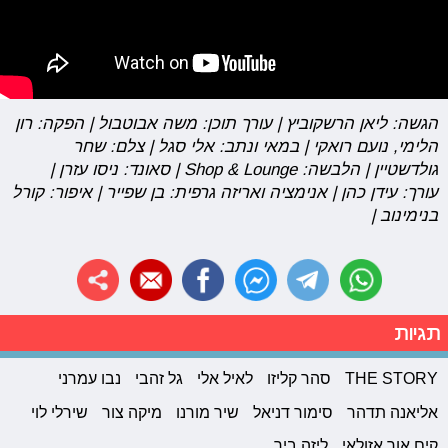
הגשה: ליאן הרשקוביץ | עורך תוכן: משה אבוטבול | הפקה: רון
הלימי, נועם רואקי | במאי ונתב: אלי סגל | צלם: שחר
גולדשטיין | הלבשה: Shop & Lounge | סאונד: ניסו עזרן |
עורך: עידן כהן | אנימציה ואריזה גרפית: בן שפייר | איפור: קורל
בנימינוב |
תגיות
THE STORY
סהר קליזו
לאיל אלי
גל זהבי
נבו עמרני
אליאנה תדהר
סימור דניאל
שיר מורנו
מיקה צור
שירלי לוי
קים אור אזולאי
ליזה ביך