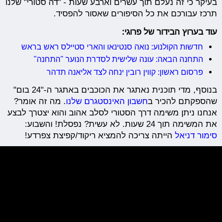
בעיקר כי זה נעלם תוך עשרים וארבע שעות - "דה סטורי" שלנו
תרכז עבורכם את כל הסיפורים שאסור להפסיד.
עוד בערוץ הבידור של פרוגי:
חדשות הקולנוע: נואה סנטינאו והארי סטיילס ראש בראש
התחנה הבאה: עונה שלישית לסדרת הנוער "התחנה"
פרסום ראשון: קווין רובין ינחה לצד אליאנה תדהר
בנוסף, מדי תוכנית נאתגר את הכוכבים באתגר ה-"24 בום"
שהספקתם להכיר ב
חשבון האינסטגרם שלנו
. מה זה אומר?
אנחנו ניתן משימה דרך הסטורי לסלב אהוב והוא יצטרך לבצע
את המשימה תוך 24 שעות. לא עשית? נפסלת! והשבוע:
סימור דניאל
הייתה צריכה להמציא ריקוד/קפיצת צפרדע!