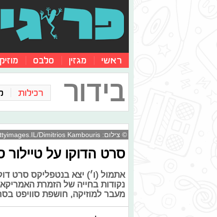
ראשי
מגזין
סלבס
מוזיק
בידור
רכילות
ק
© צילום: Gettyimages.IL/Dimitrios Kambouris
סרט הדוקו על טיילור ס
אתמול (ו׳) יצא בנטפליקס סרט דו
נקודות בחייה של הזמרת האמריקאית,
מעבר למוזיקה, חושפת סוויפט בסר