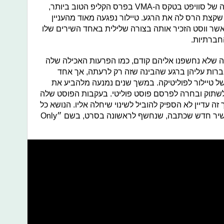
זכרונכם ונזכיר לכם שבמהלך רגע הזכייה של סוויפט בטקס ה-VMA בפרס הקליפ הטוב ביותר,
קצת הרס לה את הרגע. טיילור נפגעה מאוד מהעניין
אשר ווסט הזכיר אותה בצורה שלילית באחד השירים שלו
חברתיות.
לה שלא נחשפנו אליהם קודם, כמו הפרעות האכילה שלה
רות עליהן ברגע שהבינה שזה רק לרעתה, אך אחד
ל טיילור לפוליטיקה. במשך שנים נמנעה מלהביע את
 לשתוק ובחרה לפרסם פוסט פוליטי. בעקבות הפוסט שלה
ה עדיין לא הספיק להוביל לשינוי שיחלה אליו. הנושא כל
כך בער בזמרת, שהחליטה גם להוציא שיר חדש שכתבה, שנחשף לראשונה בסרט, בשם ״Only