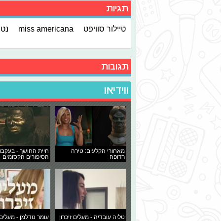
תגיות
טיילור סוויפט
miss americana
נטפ
תגובות
ווידיאו
מאחורי הקלעים: טירה
חיית החושך - בעקבו
רדופה
הסיפורים הקסומים
טליה עובדיה - מעלים זיכרון
עומר נודלמן - מעלים 