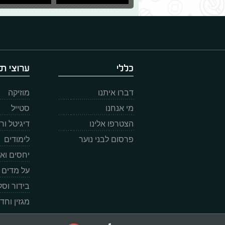
כללי
ערוצי תו
דברו איתנו
מוזיקה
מי אנחנו
סטייל
הצטרפו אלינו
דיגיטל ו
פרסום לבני נוער
לימודים
יחסים וא
על מדים
בידור וס
מגזין וחד