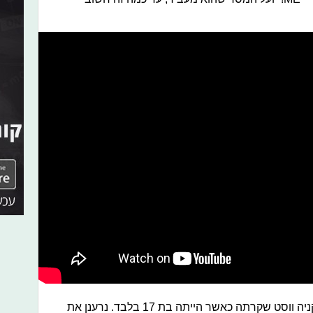
עוד נקודה שמוצגת בסרט היא פרשת קניה ווסט שקרתה כאשר הייתה בת 17 בלבד. נרענן את