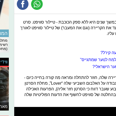
משך שנים היא ללא ספק הכוכבת - טיילור סוויפט. סרט
 ״Miss Americana”, המתעד את הקריירה (וגם את המעבר) של טיילור סוויפט לאורך
המומ
ליו.
מתלבט
רשימת
(מתעד
עה קירל?
פלמח לנוער שמתגייס"
ווידי
וער הישראלי?
יירה שלה, חוזר להתחלה ומראה מה קורה בחייה כיום -
לחלומות מגיל קטן שהפכו למציאות, העבודה על האלבום השביעי שלה “Lover”, מחלת הסרטן
ע שעבר דווח כי הסרטן חזר אליה), הפרעות האכילה
 בהחלטה של סוויפט לחשוף את הדעות הפוליטיות שלה
מאחו