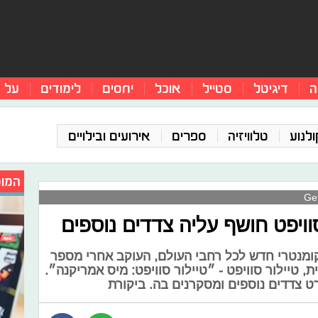
ה
דיגיטל
סטייל
אוכל
יחסים
לימודים
על 
ולנוע
טלוויזיה
ספרים
אירועים ובילויים
המומ
וויפט חושף עליה צדדים נוספים
קומנטרי חדש לכל רחבי העולם, העוקב אחרי מספר
 טיילור סוויפט - ״טיילור סוויפט: מיס אמריקנה״.
ט צדדים נוספים ומסקרנים בה. ביקורת