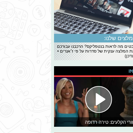
לצים שלנו:
ים מה לראות בנטפליקס? הרכבנו עבורכם
 המלצה ענקית של סדרות על פי ז׳אנרים •
כן)
או
רי הקלעים: טירה רדופה