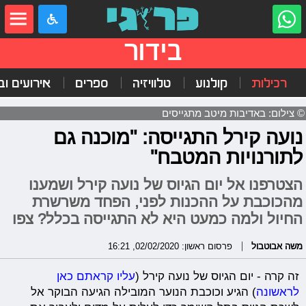
בידור
רכילות
קולנוע
טלוויזיה
ספרים
אירועים ובי
© צילום: באדיבות מיטב מתגייסים
נועה קירל התגייסה: "מוכנה גם
לתורנויות המטבח"
הצטרפנו אל יום הגיוס של נועה קירל ושמענו
מהכוכבת על ההכנות לפני, הפחד משרשרת
החיול ולמה כמעט היא לא התגייסה בכלל? צפו
משה אבוטבול
פרסום ראשון: 02/02/2020, 16:21
זה קרה - יום הגיוס של נועה קירל (
עליו קראתם כאן
לראשונה
) הגיע וכוכבת הנוער המובילה הגיעה הבוקר אל