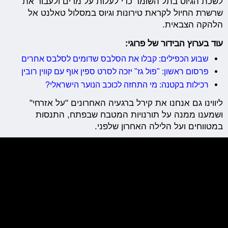
לשכת הגיוס בתל השומר כדי לעלות על מדים ולעבור את
שרשרת החיול לקראת טירונות וגיוס במסלול טאלנט אל
הלהקה הצבאית.
עוד בערוץ הבידור של פרוגי:
שבוע הכפילים: קבלו את הסלבס שדומים לסלבס אחרים
פרסום ראשון: "פול גז" יזכה לסרט ספין אוף עם קווין רובין
רכילות בקטנה: מי התחזה לכוכב הנוער הישראלי?
ליווינו גם אנחנו את קירל ברגעיה האחרונים "על אזרחי"
ושמענו ממנה על תורנויות המטבח שבפתח, התנסות
במטווחים ועל הלילה האחרון שלפני.