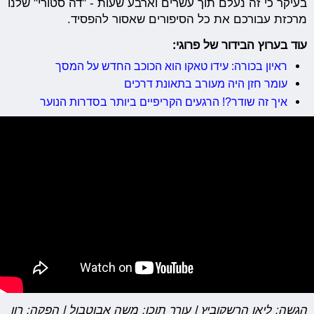
בעיקר כי זה נעלם תוך עשרים וארבע שעות - "דה סטורי" שלנו
מרכזת עבורכם את כל הסיפורים שאסור להפסיד.
עוד בערוץ הבידור של פרוגי:
ראיון בכורה: עידו טאקו הוא הכוכב החדש על המסך
עומר חזן היה מעורב בתאונת דרכים
איך זה שודר?! הרגעים הקריפיים ביותר בסדרות הנוער
הגשה: ליאן הרשקוביץ | עורך תוכן: משה אבוטבול | הפקה: רון