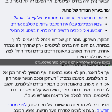
הבוקר (ה') היה בדרכו לצילומים, אך הפעם זה לא נגמר טוב.
עוד בערוץ הבידור של פרוגי:
זוגיות חדשה: מי הבחורה המסתורית של קיי. ג'יי. אפא?
שבוע הכפילים: קבלו את הסלבס שדומים לסלבס אחרים
הצביעו: אילו כוכבים חדשים תרצו לראות בפסטיגל הבא?
הבוקר, השחקן, עומר חזן, שכידוע מנהל לו"ז עמוס ולחוץ
במיוחד, גם היום היה בדרכו לצילומים - רק שהדרך הזו נגמרה
אחרת. חזן היה מעורב בתאונת דרכים בדרכו ומיד החלו לצוץ
שמועות לגבי מצבו.
בפעם שעברה שהלחיץ אותנו © צילום מסך מאינסטגרם
אך אל דאגה, חזן לא נפגע בתאונה ואף המשיך לאחר מכן אל
יום הצילומים. מטעמו נמסר: ״השחקן וכוכב הנוער עומר חזן
אכן היה מעורב בתאונת דרכים הבוקר בדרכו לצילומים, חשוב
להבהיר כי מצבו בסדר גמור, הוא נפגע קל והמשיך בדרכו
לצילומים, תודה לכולם על הדאגה וסופ״ש נעים״.
נזכיר כי זו לא התאונה הראשונה של חזן השנה,
לפני מספר
חודשים
, בעת צילומים לסדרת נוער חדשה, נפצע הכוכב