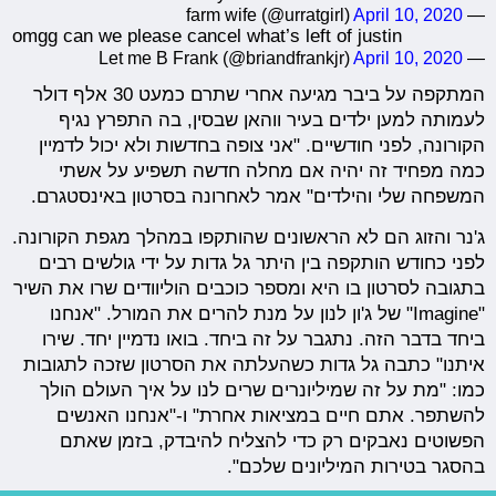
April 10, 2020
— farm wife (@urratgirl)
omgg can we please cancel what’s left of justin
April 10, 2020
— Let me B Frank (@briandfrankjr)
המתקפה על ביבר מגיעה אחרי שתרם כמעט 30 אלף דולר
לעמותה למען ילדים בעיר ווהאן שבסין, בה התפרץ נגיף
הקורונה, לפני חודשיים. "אני צופה בחדשות ולא יכול לדמיין
כמה מפחיד זה יהיה אם מחלה חדשה תשפיע על אשתי
המשפחה שלי והילדים" אמר לאחרונה בסרטון באינסטגרם.
ג'נר והזוג הם לא הראשונים שהותקפו במהלך מגפת הקורונה.
לפני כחודש הותקפה בין היתר גל גדות על ידי גולשים רבים
בתגובה לסרטון בו היא ומספר כוכבים הוליוודים שרו את השיר
"Imagine" של ג'ון לנון על מנת להרים את המורל. "אנחנו
ביחד בדבר הזה. נתגבר על זה ביחד. בואו נדמיין יחד. שירו
איתנו" כתבה גל גדות כשהעלתה את הסרטון שזכה לתגובות
כמו: "מת על זה שמיליונרים שרים לנו על איך העולם הולך
להשתפר. אתם חיים במציאות אחרת" ו-"אנחנו האנשים
הפשוטים נאבקים רק כדי להצליח להיבדק, בזמן שאתם
בהסגר בטירות המיליונים שלכם".