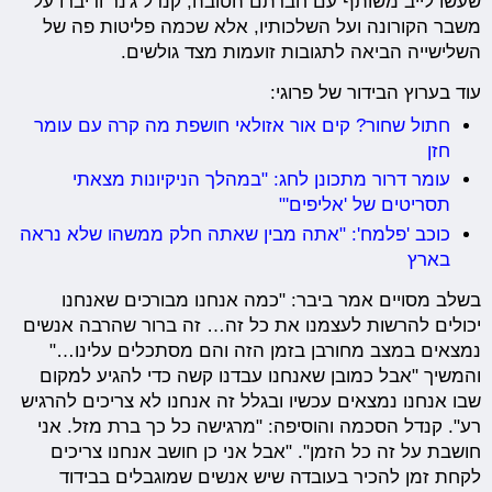
שעשו לייב משותף עם חברתם הטובה, קנדל ג'נר ודיברו על
משבר הקורונה ועל השלכותיו, אלא שכמה פליטות פה של
השלישייה הביאה לתגובות זועמות מצד גולשים.
עוד בערוץ הבידור של פרוגי:
חתול שחור? קים אור אזולאי חושפת מה קרה עם עומר
חזן
עומר דרור מתכונן לחג: "במהלך הניקיונות מצאתי
תסריטים של 'אליפים'"
כוכב 'פלמח': "אתה מבין שאתה חלק ממשהו שלא נראה
בארץ
בשלב מסויים אמר ביבר: "כמה אנחנו מבורכים שאנחנו
יכולים להרשות לעצמנו את כל זה… זה ברור שהרבה אנשים
נמצאים במצב מחורבן בזמן הזה והם מסתכלים עלינו…"
והמשיך "אבל כמובן שאנחנו עבדנו קשה כדי להגיע למקום
שבו אנחנו נמצאים עכשיו ובגלל זה אנחנו לא צריכים להרגיש
רע". קנדל הסכמה והוסיפה: "מרגישה כל כך ברת מזל. אני
חושבת על זה כל הזמן". "אבל אני כן חושב אנחנו צריכים
לקחת זמן להכיר בעובדה שיש אנשים שמוגבלים בבידוד