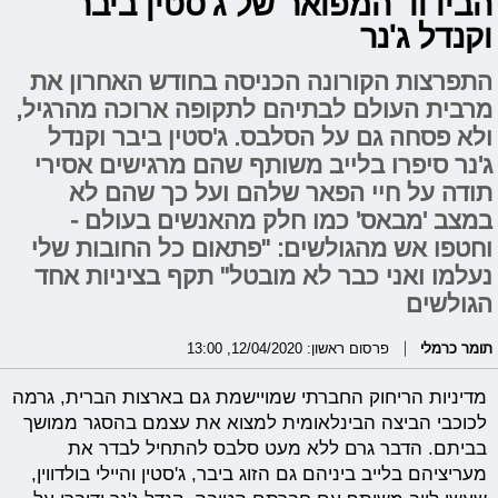
הבידוד המפואר של ג'סטין ביבר
וקנדל ג'נר
התפרצות הקורונה הכניסה בחודש האחרון את
מרבית העולם לבתיהם לתקופה ארוכה מהרגיל,
ולא פסחה גם על הסלבס. ג'סטין ביבר וקנדל
ג'נר סיפרו בלייב משותף שהם מרגישים אסירי
תודה על חיי הפאר שלהם ועל כך שהם לא
במצב 'מבאס' כמו חלק מהאנשים בעולם -
וחטפו אש מהגולשים: "פתאום כל החובות שלי
נעלמו ואני כבר לא מובטל" תקף בציניות אחד
הגולשים
תומר כרמלי
פרסום ראשון: 12/04/2020, 13:00
מדיניות הריחוק החברתי שמויישמת גם בארצות הברית, גרמה
לכוכבי הביצה הבינלאומית למצוא את עצמם בהסגר ממושך
בביתם. הדבר גרם ללא מעט סלבס להתחיל לבדר את
מעריציהם בלייב ביניהם גם הזוג ביבר, ג'סטין והיילי בולדווין,