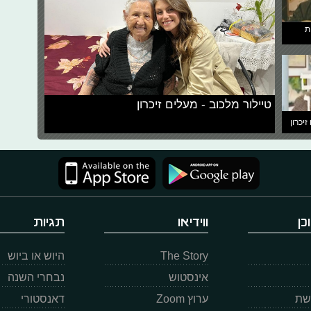
ת
טיילור מלכוב - מעלים זיכרון
זיכרון
כן
ווידיאו
תגיות
The Story
היוש או ביוש
אינסטוש
נבחרי השנה
רשת
ערוץ Zoom
דאנסטורי