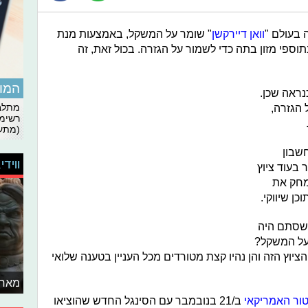
בעולם "
וואן דיירקשן
" שומר על המשקל, באמצעות מנת
ספי מזון בתה כדי לשמור על הגזרה. בכול זאת, זה
המומ
ראה שכן.
 הגזרה,
מתלבט
רשימת
(מתעד
חשבון
ווידי
 בעוד ציוץ
מחק את
כן שיווקי.
 שסתם היה
על המשקל?
יוץ הזה והן נהיו קצת מטורדים מכל העניין בטענה שלואי
מאחו
ור האמריקאי
ב/21 בנובמבר עם הסינגל החדש שהוציאו