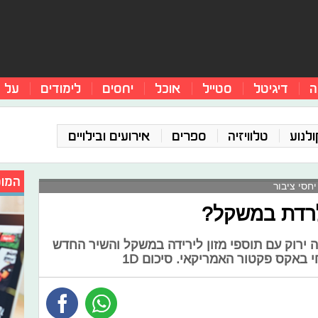
ה
דיגיטל
סטייל
אוכל
יחסים
לימודים
על 
ולנוע
טלוויזיה
ספרים
אירועים ובילויים
המומ
חסי ציבור
 לרדת במשקל?
 ירוק עם תוספי מזון לירידה במשקל והשיר החדש