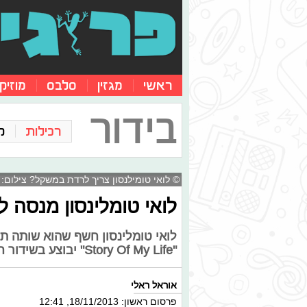
ראשי
מגזין
סלבס
מוזיק
בידור
רכילות
ק
© לואי טומילנסון צריך לרדת במשקל? צילום: י
לואי טומלינסון מנסה
לואי טומלינסון חשף שהוא שותה תה
"Story Of My Life" יבוצע בשידור חי באקס פקטור האמריקאי. סיכום 1D
אוראל ראלי
פרסום ראשון: 18/11/2013, 12:41