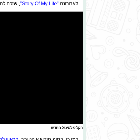
לאחרונה
"Story Of My Life"
, שזכה לה
הקליפ לסינגל החדש
כמו כן, בסוף חודש אוקטובר,
בראיון לת