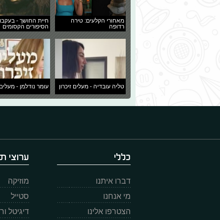
מאחורי הקלעים: טירה
חיית החושך - בעקבו
רדופה
הסיפורים הקסומים
טליה עובדיה - מעלים זיכרון
עומר נודלמן - מעלים 
כללי
ערוצי תו
דברו איתנו
מוזיקה
מי אנחנו
סטייל
הצטרפו אלינו
דיגיטל ו