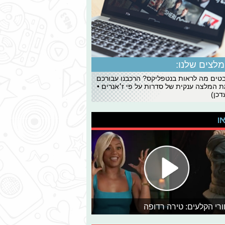
לצים שלנו:
ים מה לראות בנטפליקס? הרכבנו עבורכם
 המלצה ענקית של סדרות על פי ז׳אנרים •
כן)
או
רי הקלעים: טירה רדופה