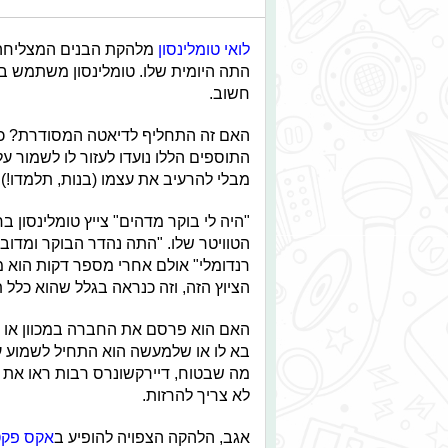
לואי טומלינסון
מלהקת הבנים המצליחה 
התה היומית שלו. טומלינסון משתמש בתו
חשוב.
האם זה התחליף לדיאטה המסודרת? כנ
התוספים הללו נועדו לעזור לו לשמור על
מבלי להרעיב את עצמו (בנות, תלמדו!).
"היה לי בוקר מדהים" צייץ טומלינסון ב
הטוויטר שלו. "התה נהדר הבוקר ומדובר
רנדומלי" אולם אחרי מספר דקות הוא 
הציוץ הזה, וזה כנראה בגלל שהוא כלל תו
האם הוא פרסם את החברה במכוון או
בא לו או שלמעשה הוא התחיל לשמוע 
מה שבטוח, דיירקשונרס רבות ראו את הצ
לא צריך להרזות.
אגב, הלהקה הצפויה להופיע ב
אקס פקט