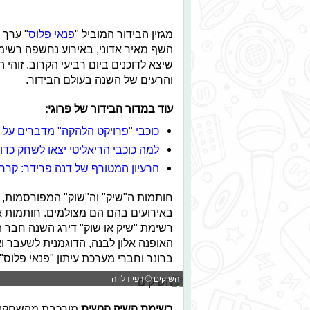
מגזין הבידור המוביל "
פנאי פלוס
" ערך 
השף מאיר אדוני, באירוע נחשפה רשימת
שיצא לדוכנים ביום רביעי הקרוב. זוה
והרעים של השנה בעולם הבידור.
עוד במדור הבידור של פרוגי:
כוכבי "פרויקט הלהקה" מדברים על 
למה כוכבי הריאליטי יצאו לשחק כדו
הרעיון המטורף של דנה פרידר: קרח
חותמות ה"שיק" וה"שוק" המפורסמות, 
באירועים בהם הם מצולמים. חותמות א
רשימת "שיק או שוק" דירג השנה חבר 
האופנה אלון לבנה, הדוגמנית לשעבר וא
ברונר וחברי מערכת עיתון "פנאי פלוס".
השיקים © רפי דלויה
רשימת השיק הנשית
מורכבת מהשחקנ