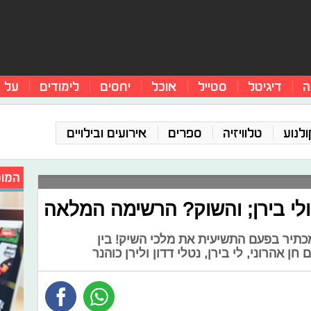
ה
דיגיטל
סטייל
אוכל
יחסים
לימודים
על 
ולנוע
טלוויזיה
ספרים
אירועים ובילויים
המומ
 ולי בירן; והשוק? הרשימה המלאה
 מכתיר בפעם התשיעית את מלכי השיק! בין
 אהרוני, לי בירן, נטלי דדון ולירן כוהנר