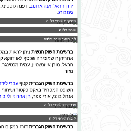
ירדן הראל
,
אנה ארונוב
, דפנה לוסטינג,
גינזבורג
.
השיקיות © רפי דלויה
© רפי דלויה
לירן כוהנר © רפי דלויה
ברשימת השוק הנשית
ניתן לראות במקו
אחריהן זו שמוכיחה שכסף לאו דווקא קו
הראל, מורן אייזנשטיין, עמית מכטינגר, 
מזור.
ברשימת השיק הגברית
קטף
עברי לידר
השופט המפחיד באקס פקטור ושיתוף 
אנחל בונני, אורי פפר,
חן אהרוני
ו
לי ביר
עברי לידר © רפי דלויה
לי בירן © רפי דלויה
ברשימת השוק הגברית
דורג במקום הר