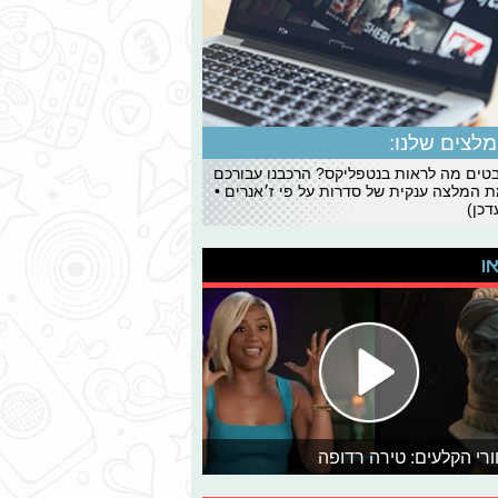
לצים שלנו:
ים מה לראות בנטפליקס? הרכבנו עבורכם
 המלצה ענקית של סדרות על פי ז׳אנרים •
כן)
או
רי הקלעים: טירה רדופה