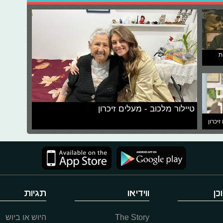
ת
טיילור מלכוב - מעלים זיכרון
זיכרון
כן
ווידיאו
תגיות
The Story
היוש או ביוש