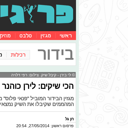
ראשי
מגזין
סלבס
מוזיק
בידור
רכילות
ק
© לי בירן - קיבל שיק. צילום: רפי דלויה
הכי שיקים: לירן כוהנר
מגזין הבידור המוביל "פנאי פלוס"
המהממים שקיבלו את השיק נמצאים חן
חן גל
פרסום ראשון: 27/05/2014, 20:54