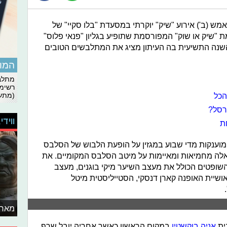
אמש (ב') אירוע "שיק" יוקרתי במסעדת "בלו סקיי" של
 "שיק או שוק" המפורסמת שתופיע בגליון "פנאי פלוס"
י השנה התשיעית בה העיתון מציג את המתלבשים הטובים
המומ
מתלבט
רשימת
הכל
(מתעד
רסל?
ווידי
ת
מוענקות מדי שבוע במגזין על הופעת הלבוש של הסלבס
לה מחמיאות ומאיימות על מיטב הסלבס המקומיים. את
השופטים הכולל את מעצב השיער מיקי בוגנים, מעצב
ושיית האופנה קארן דנסקי, הסטייליסטית מיטל
מאחו
ית
אניה בוקשטין
במקום הראשון כאשר אחריה יובל שרף,