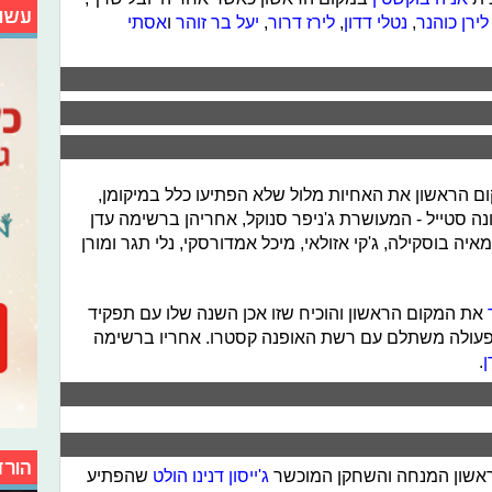
עשו
לירן כוהנר
,
נטלי דדון
,
לירז דרור
,
יעל בר זוהר
ו
אסתי
ם הראשון את האחיות מלול שלא הפתיעו כלל במיקומן,
נה סטייל - המעושרת ג'ניפר סנוקל, אחריהן ברשימה עדן
מאיה בוסקילה, ג'קי אזולאי, מיכל אמדורסקי, נלי תגר ומורן
את המקום הראשון והוכיח שזו אכן השנה שלו עם תפקיד
פעולה משתלם עם רשת האופנה קסטרו. אחריו ברשימה
ן
.
הורד
אשון המנחה והשחקן המוכשר
ג'ייסון דנינו הולט
שהפתיע