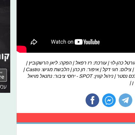
ל כהן-לוי | עורכת: רז רפאל | הפקה: ליאן הרשקוביץ |
במאי וניתוב: אלי סגל | סאונד: ניסו עזרן | צילום: חגי דקל | איפור: חן כהן | הלבשת מגיש: Castro |
ארט אולפן: MINISO | מנכ"ל האתר: אלכס נסטר | ניהול קווין: SPOT - יחסי ציבור: נתנאל מויאל
 |