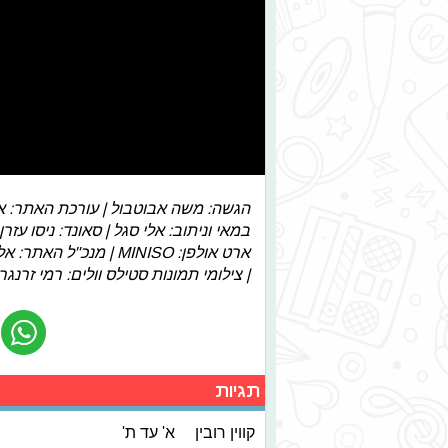
הגשה: משה אבוטבול | עורכת האתר: אורט
| צילומי תמונות סטילס וולים: רמי זרנגר ן
תגיות
קווין רובין
א' עד ת'