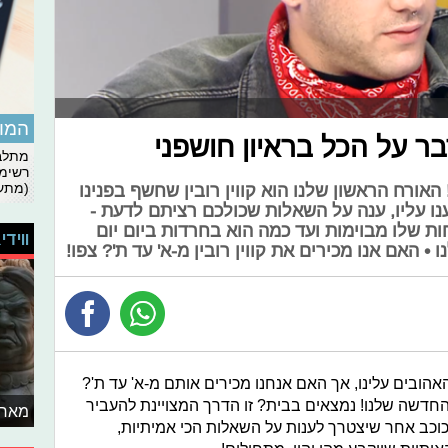
המומ
מדבר על הכל בראיון חושפני
מתלבט
רשימת
(מתעד
אורח הראשון שלנו הוא קווין רובין שחשף בפנינו
ו עליו, ענה על השאלות שכולכם רציתם לדעת -
ת שלו מבוימות ועד כמה הוא בחרדות ביום יום
ווידי
• האם אנו מכירים את קווין רובין מ-א' עד ת'? צפו!
הובים עלינו, אך האם אנחנו מכירים אותם מ-א' עד ת'?
החדשה שלנו! נמצאים בבית? זו הדרך המצויינת להעביר
מאחו
וכב אחר שיצטרך לענות על השאלות הכי אמיתיות,