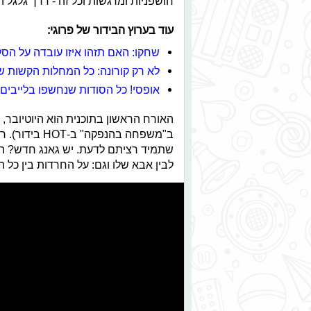
חושפניות ומרגשות וכל זה - דרך גלגל ה
עוד בערוץ הבידור של פרוגי:
שחקו: האם תזהו איזו עובדה על הסלב
לא רק קורונה: כל המחלות הקשות 
אופסי! כל הסודות שנחשפו בלייבים
האורח הראשון בתוכנית הוא היוטיובר, 
ב"משפחה בהנפק
שתמיד רציתם לדעת. יש גאנג חדש? האם
לבין אבא שלו וגם: על החרדות בין כל 