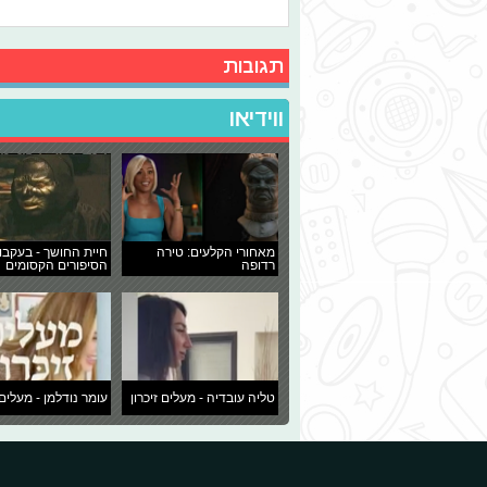
תגובות
ווידיאו
מאחורי הקלעים: טירה
חיית החושך - בעקבו
רדופה
הסיפורים הקסומים
טליה עובדיה - מעלים זיכרון
עומר נודלמן - מעלים 