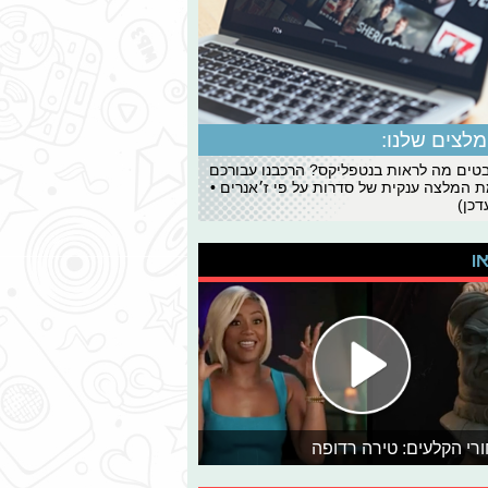
לצים שלנו:
ים מה לראות בנטפליקס? הרכבנו עבורכם
 המלצה ענקית של סדרות על פי ז׳אנרים •
כן)
או
רי הקלעים: טירה רדופה