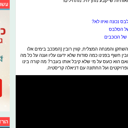
אותיות שייקבע מהן יהיו. מתחילים!
עשו
ס נכונה ואיזו לא?
של הסלבס
 של הכוכבים
השחקן והמנחה המצליח, קווין רובין (המככב בימים אלו
ה" ב-HOT בידור). רובין חשף בפנינו כמה סודות שלא ידענו עליו וענה על כל מה
 הוא כועס על מי שלא קיבל אותו בעבר? מה קורה בינו
הפרויקטים ועל החתונה עם דניאלה קריסטיה.
הורד