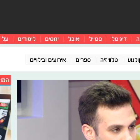
ה
דיגיטל
סטייל
אוכל
יחסים
לימודים
על 
ולנוע
טלוויזיה
ספרים
אירועים ובילויים
המומ