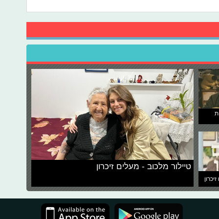
ת
טיילור מלכוב - מעלים זיכרון
זיכרון