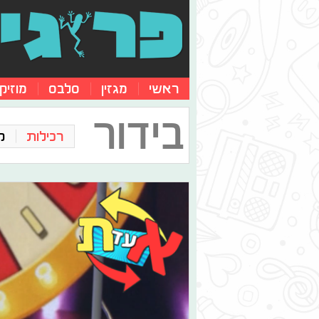
ראשי
מגזין
סלבס
מוזיק
בידור
רכילות
ק