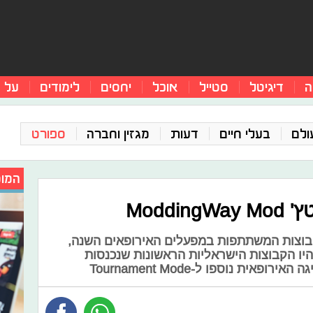
ה
דיגיטל
סטייל
אוכל
יחסים
לימודים
על 
ולם
בעלי חיים
דעות
מגזין וחברה
ספורט
המומ
קבוצות המשתתפות במפעלים האירופאים השנה,
יהיו הקבוצות הישראליות הראשונות שנכנסות
אית נוספו ל-Tournament Mode