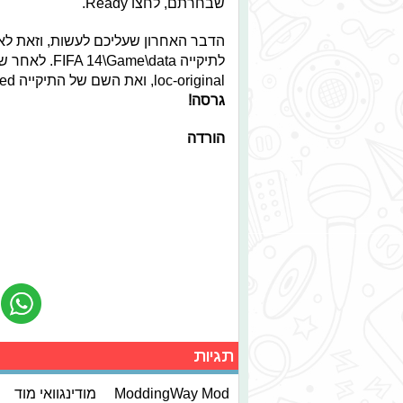
שבחרתם, לחצו Ready.
הדבר האחרון שעליכם לעשות, וזאת ל
loc-original, ואת השם של התיקייה loc-licensed ל-loc.
גרסה!
הורדה
תגיות
ModdingWay Mod
מודינגוואי מוד