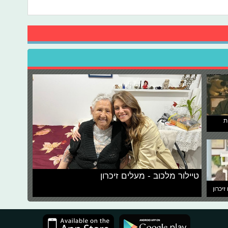
ת
טיילור מלכוב - מעלים זיכרון
זיכרון