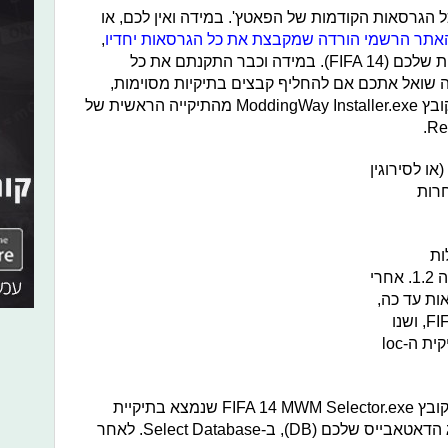
הגרסאות הקודמות של הפאטץ'. במידה ואין לכם, או
האתר הרשמי הורדה שמקבצת את כל הגרסאות יחדיו
,
ותייצאו אותה אל תיקיית הפיפא הראשית שלכם (FIFA 14). במידה וכבר התקנתם את כל
ה שואל אתכם אם להחליף קבצים בתיקיות מסוימות,
תאשרו את ההחלפה ואז הפעילו את הקובץ ModdingWay Installer.exe מהתיקייה הראשית של
ו לסירוגין
חרות
ות
שעשיתם בגרסאות הקודמות גם בגרסה 1.2. אחרי
בכל הגרסאות עד כה,
כנסו לתיקייה הבאה: FIFA 14\Game\data, ושנו
את תיקיית ה-loc ל-loc-original ואת תיקית הloc-
עוד דבר שעליכם לעשות הוא להיכנס לקובץ FIFA 14 MWM Selector.exe שנמצא בתיקיית
הפיפא הראשית שלכם, ולבחור את סוג הדאטאבייס שלכם (DB), ב-Select Database. לאחר