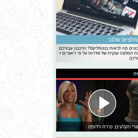
לצים שלנו:
ים מה לראות בנטפליקס? הרכבנו עבורכם
 המלצה ענקית של סדרות על פי ז׳אנרים •
כן)
או
רי הקלעים: טירה רדופה