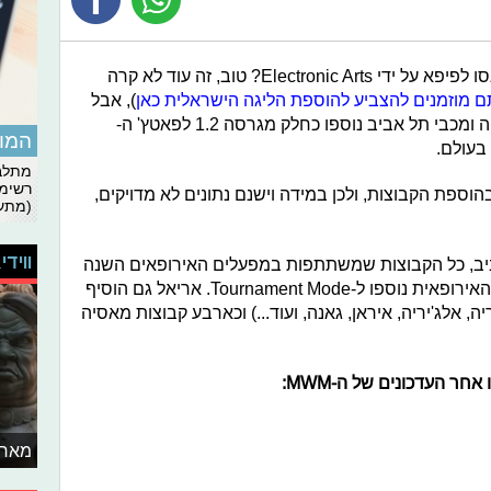
מי מכם התפלל שקבוצות ישראליות יכנסו לפיפא על ידי Electronic Arts? טוב, זה עוד לא קרה
ם מוזמנים להצביע להוספת הליגה הישראלית כאן
), אבל
צעד ראשון כבר נעשה כאשר מכבי חיפה ומכבי תל אביב נוספו כחלק מגרסה 1.2 לפאטץ' ה-
המומ
מתלבט
רשימת
וספת הקבוצות, ולכן במידה וישנם נתונים לא מדויקים,
(מתעד
ווידי
יב, כל הקבוצות שמשתתפות במפעלים האירופאים השנה
נוספו, כשבנוסף ליגת האלופות והליגה האירופאית נוספו ל-Tournament Mode. אריאל גם הוסיף
ה, אלג'יריה, איראן, גאנה, ועוד...) וכארבע קבוצות מאסיה
ר העדכונים של ה-MWM:
מאחו