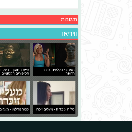
תגובות
ווידיאו
מאחורי הקלעים: טירה
חיית החושך - בעקבו
רדופה
הסיפורים הקסומים
טליה עובדיה - מעלים זיכרון
עומר נודלמן - מעלים 