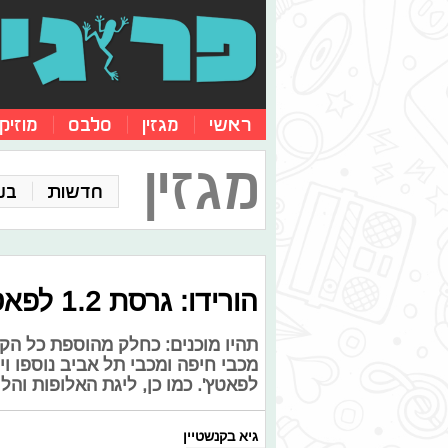
ראשי
מגזין
סלבס
מוזיק
מגזין
חדשות
בע
הורידו: גרסת 1.2 לפאטץ' ModdingWay Mod
תהיו מוכנים: כחלק מהוספת כל ה
מכבי חיפה ומכבי תל אביב נוספו ו
לפאטץ'. כמו כן, ליגת האלופות והליגה האירופ
גיא בקנשטיין