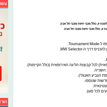
עשו
 זו, כולל מכבי חיפה ומכבי תל אביב
Tourn.
רך ה-MW Selector.
.
ית) לכל קבוצות הליגה האירופאית (כולל הקיימות).
השנייה.
דשות שנוספו.
נטינאית.
ם לכל סוג).
הורד