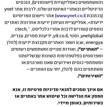
והמשתמשים באפליקציות (יישומונים), הנכסים 
הדיגיטליים ובאתרי האינטרנט שלנו, לרבות אתר ynet 
(בכתובת 
www.ynet.co.il
) אתר ויישום הפרימיום 
ידיעות+, אפליקציית העיתון ידיעות אחרונות ואתרים 
נוספים קשורים לרבות אתרי כלכליסט, ctech, ' 
ynetglobal, וסטי ,yit.co.il, ידיעות ספרים, עברית, 
icar, energya ושאר האתרים מקבוצת ידיעות (להלן 
– 
"האתרים"
), ואודות מנויים ומשתמשים רשומים 
ומפרסמים בפלטפורמות השונות שבשליטתנו 
ומשתתפי כנסים ואירועים שאנו מארגנים או 
משתתפים בהם  (להלן, יחד עם האתרים – 
"השירותים"
). 
אם אינך מסכים לתנאי מדיניות פרטיות זו, אנא 
הפסק את הגלישה וכל שימוש אחר באתרים או 
בשירותים, באופן מיידי.