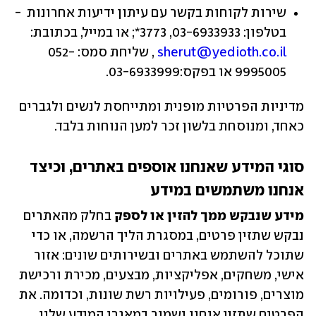
שירות לקוחות בקשר עם עיתון ידיעות אחרונות  - 
בטלפון: 03-6933933, 3773*; או במייל, בכתובת: 
sherut@yedioth.co.il
 , שליחת סמס: 052-
9995005 או בפקס:03-6933999.
מדיניות הפרטיות מופנית ומתייחסת לנשים ולגברים 
כאחד, ומנוסחת בלשון זכר למען הנוחות בלבד.
סוגי המידע שאנחנו אוספים באתרים, וכיצד 
אנחנו משתמשים במידע
מידע שנבקש ממך להזין או לספק 
בחלק מהאתרים 
נבקש שתזין פרטים, במסגרת הליך הרשמה, או כדי 
שתוכל להשתמש באתרים ובשירותים שונים: אזור 
אישי, משחקים, אפליקציות, מבצעים, מכירת ורכישת 
מוצרים, פורומים, פעילויות רשת שונות, וכדומה. את 
הפרטים שתזין אנחנו נשמור במאגרי המידע שלנו 