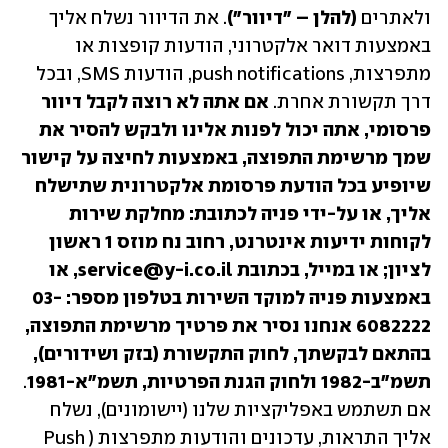
ולאתרים 
(להלן – "דיוור")
. את הדיוור נשלח אליך 
באמצעות דואר אלקטרוני, הודעות קופצות או 
מתפרצות, push notifications, הודעות SMS, ובכל 
דרך תקשורת אחרת. 
אם אתה לא רוצה לקבל דיוור 
פרסומי, אתה יכול לפנות אלינו ולבקש להסיר את 
שמך מרשימת התפוצה, באמצעות לחיצה על קישור 
שיופיע בכל הודעת פרסומת אלקטרונית שתישלח 
אליך, או על-ידי פניה לכתובת: מחלקת שירות 
לקוחות ידיעות אינטרנט, רחוב נח מוזס 1 ראשון 
לציון; או במייל, בכתובת service@y-i.co.il, או 
באמצעות פניה למוקד השירות בטלפון מספר: 03-
6082222 אנחנו נסיר את פרטיך מרשימת התפוצה, 
בהתאם לבקשתך, לחוק התקשורת (בזק ושידורים), 
תשמ"ב-1982 ולחוק הגנת הפרטיות, תשמ"א-1981
. 
אם תשתמש באפליקציות שלנו (יישומונים), נשלח 
אליך התראות, עדכונים והודעות מתפרצות (Push 